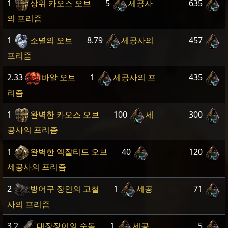
1
상위 카오스 오브
5
세공사
635
의 프리즘
1
소멸의 오브
8.79
세공사의
457
프리즘
2.33
바알 오브
1
세공사의 프
435
리즘
1
완벽한 카오스 오브
100
세
300
공사의 프리즘
1
완벽한 엑잘티드 오브
40
120
세공사의 프리즘
2
방어구 장인의 고철
1
세공
71
사의 프리즘
3.2
대장장이의 숫돌
1
세공
5