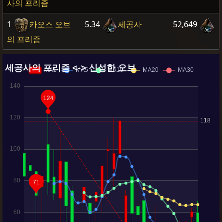
사의 프리즘
1
카오스 오브
5.34
세공사
52,649
의 프리즘