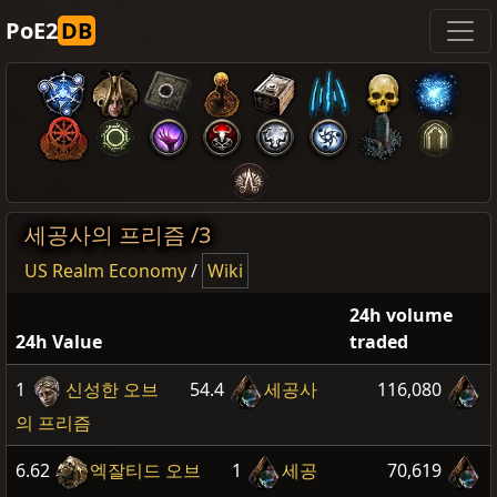
PoE2
DB
세공사의 프리즘 /3
US Realm Economy
/
Wiki
24h volume
24h Value
traded
1
신성한 오브
54.4
세공사
116,080
의 프리즘
6.62
엑잘티드 오브
1
세공
70,619