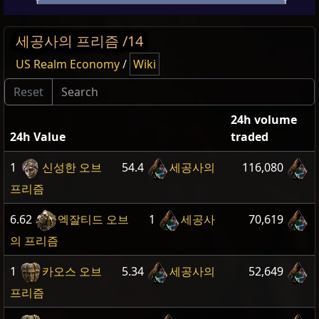
세공사의 프리즘 /14
US Realm Economy
/
Wiki
24h volume
24h Value
traded
1
신성한 오브
54.4
세공사의
116,080
프리즘
6.62
엑잘티드 오브
1
세공사
70,619
의 프리즘
1
카오스 오브
5.34
세공사의
52,649
프리즘