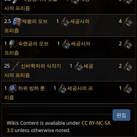
사의 프리즘
2.5
제왕의 오브
1
세공사의
4
프리즘
1
숙련공의 오브
1
세공사의
2
프리즘
25
신비학자의 식각기
1
세공
2
사의 프리즘
1
하위 빙하 룬
1
세공사의 프
1
리즘
편집
Wikis Content is available under
CC BY-NC-SA
3.0
unless otherwise noted.