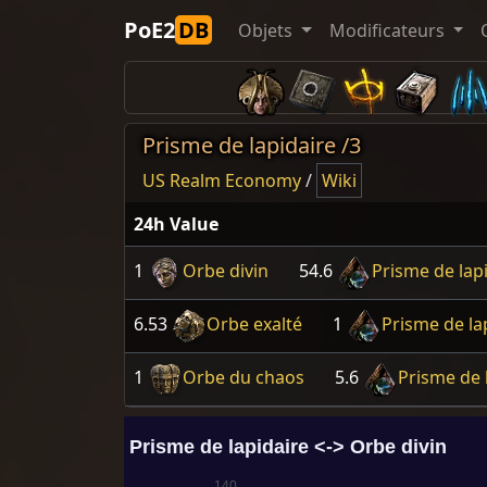
PoE2
DB
Objets
Modificateurs
Prisme de lapidaire /3
US Realm Economy
/
Wiki
24h Value
1
Orbe divin
54.6
Prisme de lap
6.53
Orbe exalté
1
Prisme de la
1
Orbe du chaos
5.6
Prisme de 