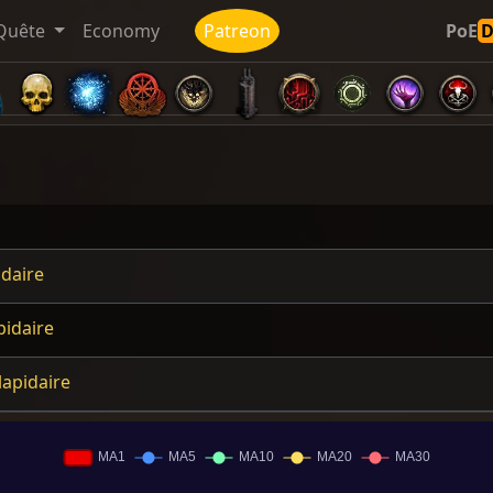
Quête
Economy
Patreon
PoE
idaire
pidaire
lapidaire