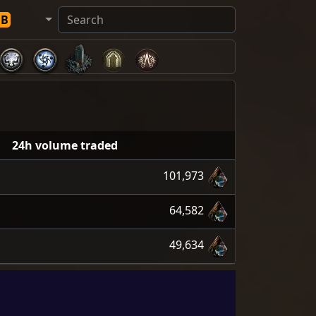
DB
24h volume traded
101,973
64,582
49,634