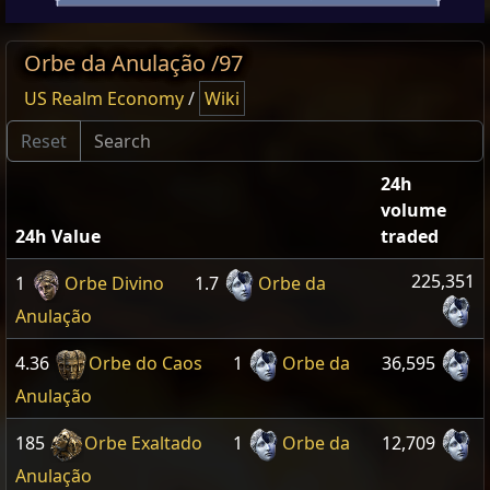
Orbe da Anulação /97
US Realm Economy
/
Wiki
24h
volume
24h Value
traded
225,351
1
Orbe Divino
1.7
Orbe da
Anulação
4.36
Orbe do Caos
1
Orbe da
36,595
Anulação
185
Orbe Exaltado
1
Orbe da
12,709
Anulação