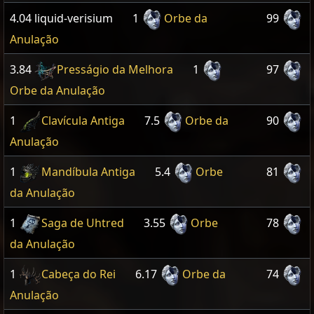
4.04 liquid-verisium
1
Orbe da
99
Anulação
3.84
Presságio da Melhora
1
97
Orbe da Anulação
1
Clavícula Antiga
7.5
Orbe da
90
Anulação
1
Mandíbula Antiga
5.4
Orbe
81
da Anulação
1
Saga de Uhtred
3.55
Orbe
78
da Anulação
1
Cabeça do Rei
6.17
Orbe da
74
Anulação