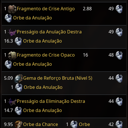
1
Fragmento de Crise Antigo
2.88
49
Orbe da Anulação
1
Presságio da Anulação Destra
49
16.3
Orbe da Anulação
1
Fragmento de Crise Opaco
16
48
Orbe da Anulação
5.09
Gema de Reforço Bruta (Nível 5)
44
1
Orbe da Anulação
1
Presságio da Eliminação Destra
44
14.7
Orbe da Anulação
9.95
Orbe da Chance
1
Orbe
42