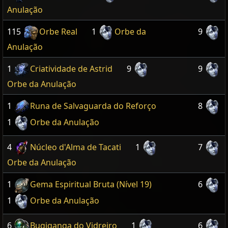
Anulação
115
Orbe Real
1
Orbe da
9
Anulação
1
Criatividade de Astrid
9
9
Orbe da Anulação
1
Runa de Salvaguarda do Reforço
8
1
Orbe da Anulação
4
Núcleo d'Alma de Tacati
1
7
Orbe da Anulação
1
Gema Espiritual Bruta (Nível 19)
6
1
Orbe da Anulação
6
Bugiganga do Vidreiro
1
6