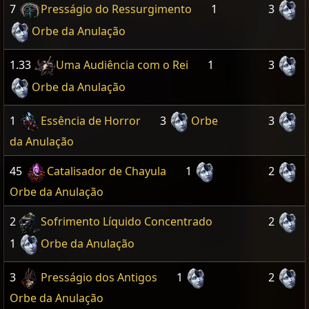
7
Presságio do Ressurgimento
1
3
Orbe da Anulação
1.33
Uma Audiência com o Rei
1
3
Orbe da Anulação
1
Essência de Horror
3
Orbe
3
da Anulação
45
Catalisador de Chayula
1
2
Orbe da Anulação
2
Sofrimento Líquido Concentrado
2
1
Orbe da Anulação
3
Presságio dos Antigos
1
2
Orbe da Anulação