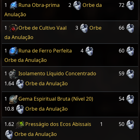
1
Runa Obra-prima
2
Orbe da
72
Anulação
1
Orbe de Cultivo Vaal
3
Orbe
66
da Anulação
1
Runa de Ferro Perfeita
4
60
Orbe da Anulação
1
Isolamento Líquido Concentrado
59
1.64
Orbe da Anulação
1
Gema Espiritual Bruta (Nível 20)
54
10.8
Orbe da Anulação
1.62
Presságio dos Ecos Abissais
1
50
Orbe da Anulação