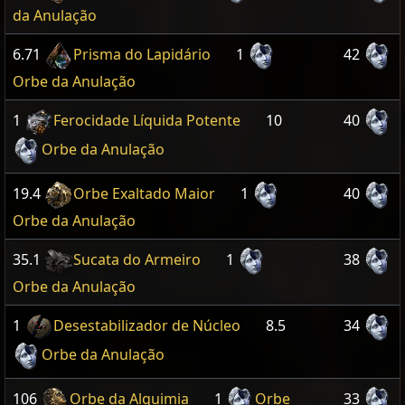
da Anulação
6.71
Prisma do Lapidário
1
42
Orbe da Anulação
1
Ferocidade Líquida Potente
10
40
Orbe da Anulação
19.4
Orbe Exaltado Maior
1
40
Orbe da Anulação
35.1
Sucata do Armeiro
1
38
Orbe da Anulação
1
Desestabilizador de Núcleo
8.5
34
Orbe da Anulação
106
Orbe da Alquimia
1
Orbe
33