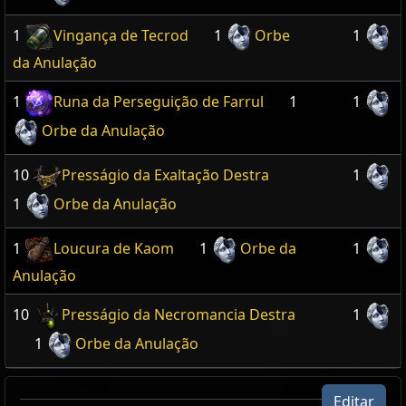
1
Vingança de Tecrod
1
Orbe
1
da Anulação
1
Runa da Perseguição de Farrul
1
1
Orbe da Anulação
10
Presságio da Exaltação Destra
1
1
Orbe da Anulação
1
Loucura de Kaom
1
Orbe da
1
Anulação
10
Presságio da Necromancia Destra
1
1
Orbe da Anulação
Editar