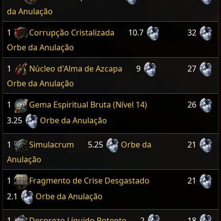
da Anulação
1
Corrupção Cristalizada
10.7
32
Orbe da Anulação
1
Núcleo d'Alma de Azcapa
9
27
Orbe da Anulação
1
Gema Espiritual Bruta (Nível 14)
26
3.25
Orbe da Anulação
1
Simulacrum
5.25
Orbe da
21
Anulação
1
Fragmento de Crise Desgastado
21
2.1
Orbe da Anulação
1
Desprezo Líquido Potente
2
18