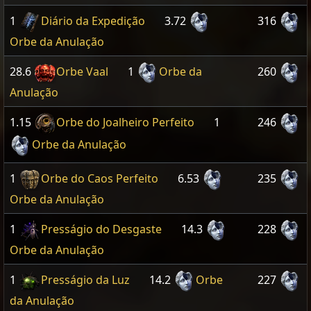
1
Diário da Expedição
3.72
316
Orbe da Anulação
28.6
Orbe Vaal
1
Orbe da
260
Anulação
1.15
Orbe do Joalheiro Perfeito
1
246
Orbe da Anulação
1
Orbe do Caos Perfeito
6.53
235
Orbe da Anulação
1
Presságio do Desgaste
14.3
228
Orbe da Anulação
1
Presságio da Luz
14.2
Orbe
227
da Anulação