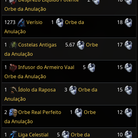
Orbe da Anulação
1273
Verísio
1
Orbe da
18
Anulação
1
Costelas Antigas
5.67
Orbe
17
da Anulação
1
Infusor do Armeiro Vaal
5
15
Orbe da Anulação
1
Ídolo da Raposa
3
Orbe da
15
Anulação
2
Orbe Real Perfeito
1
Orbe
12
da Anulação
1
Liga Celestial
5
Orbe da
10