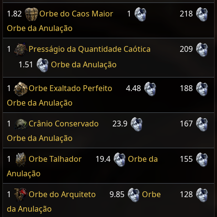
1.82
Orbe do Caos Maior
1
218
Orbe da Anulação
1
Presságio da Quantidade Caótica
209
1.51
Orbe da Anulação
1
Orbe Exaltado Perfeito
4.48
188
Orbe da Anulação
1
Crânio Conservado
23.9
167
Orbe da Anulação
1
Orbe Talhador
19.4
Orbe da
155
Anulação
1
Orbe do Arquiteto
9.85
Orbe
128
da Anulação