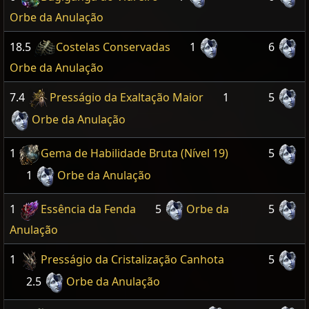
Orbe da Anulação
18.5
Costelas Conservadas
1
6
Orbe da Anulação
7.4
Presságio da Exaltação Maior
1
5
Orbe da Anulação
1
Gema de Habilidade Bruta (Nível 19)
5
1
Orbe da Anulação
1
Essência da Fenda
5
Orbe da
5
Anulação
1
Presságio da Cristalização Canhota
5
2.5
Orbe da Anulação