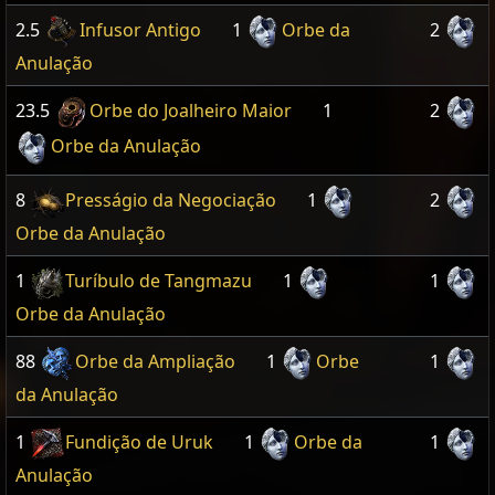
2.5
Infusor Antigo
1
Orbe da
2
Anulação
23.5
Orbe do Joalheiro Maior
1
2
Orbe da Anulação
8
Presságio da Negociação
1
2
Orbe da Anulação
1
Turíbulo de Tangmazu
1
1
Orbe da Anulação
88
Orbe da Ampliação
1
Orbe
1
da Anulação
1
Fundição de Uruk
1
Orbe da
1
Anulação