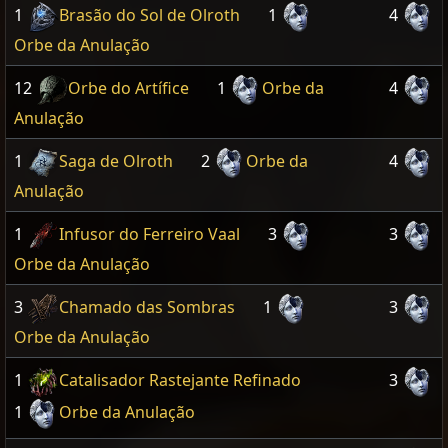
1
Brasão do Sol de Olroth
1
4
Orbe da Anulação
12
Orbe do Artífice
1
Orbe da
4
Anulação
1
Saga de Olroth
2
Orbe da
4
Anulação
1
Infusor do Ferreiro Vaal
3
3
Orbe da Anulação
3
Chamado das Sombras
1
3
Orbe da Anulação
1
Catalisador Rastejante Refinado
3
1
Orbe da Anulação