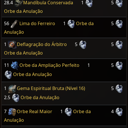
28.4
Mandíbula Conservada
1
5
Orbe da Anulação
56
Lima do Ferreiro
1
Orbe da
5
Anulação
1
Deflagração do Árbitro
5
5
Orbe da Anulação
11
Orbe da Ampliação Perfeito
1
5
Orbe da Anulação
1
Gema Espiritual Bruta (Nível 16)
5
2.5
Orbe da Anulação
7
Orbe Real Maior
1
Orbe da
4
Anulação