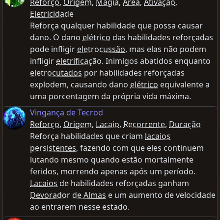
Reforço
,
Origem
,
Magia
,
Área
,
Ativação
,
Eletricidade
Reforça qualquer habilidade que possa causar
dano. O dano
elétrico
das habilidades reforçadas
pode infligir
eletrocussão
, mas elas não podem
infligir
eletrificação
. Inimigos abatidos enquanto
eletrocutados
por habilidades reforçadas
explodem, causando dano
elétrico
equivalente a
uma porcentagem da própria vida máxima.
Vingança de Tecrod
Reforço
,
Origem
,
Lacaio
,
Recorrente
,
Duração
Reforça habilidades que criam
lacaios
persistentes
, fazendo com que eles continuem
lutando mesmo quando estão mortalmente
feridos, morrendo apenas após um período.
Lacaios
de habilidades reforçadas ganham
Devorador de Almas
e um aumento de velocidade
ao entrarem nesse estado.