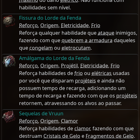
máximo
do dano
elétrico
. Não funciona com
habilidades sem nível.
Fissura do Lorde da Fenda
Reforço
,
Origem
,
Eletricidade
,
Frio
Reforça qualquer habilidade que
ataque
inimigos,
fazendo com que
quebrem a armadura
daqueles
que
congelam
ou
eletrocutam
.
Amálgama do Lorde da Fenda
Reforço
,
Origem
,
Projétil
,
Eletricidade
,
Frio
Reforça habilidades de
frio
ou
elétricas
usadas
por você que disparam
projéteis
e ainda não
possuem tempo de recarga, adicionando um
tempo de recarga e fazendo com que os
projéteis
retornem, atravessando os alvos ao passar.
Sequelas de Vruun
Reforço
,
Origem
,
Clamor
Reforça habilidades de
clamor
, fazendo com que
destruam
Cristais de Gelo
e
Fragmentos de Gelo
.