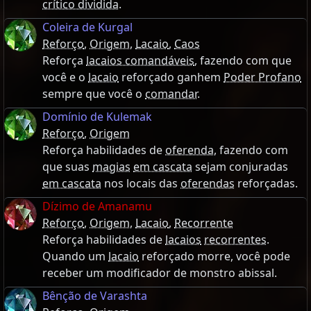
crítico dividida
.
Coleira de Kurgal
Reforço
,
Origem
,
Lacaio
,
Caos
Reforça
lacaios comandáveis
, fazendo com que
você e o
lacaio
reforçado ganhem
Poder Profano
sempre que você o
comandar
.
Domínio de Kulemak
Reforço
,
Origem
Reforça habilidades de
oferenda
, fazendo com
que suas
magias
em cascata
sejam conjuradas
em cascata
nos locais das
oferendas
reforçadas.
Dízimo de Amanamu
Reforço
,
Origem
,
Lacaio
,
Recorrente
Reforça habilidades de
lacaios
recorrentes
.
Quando um
lacaio
reforçado morre, você pode
receber um modificador de monstro abissal.
Bênção de Varashta