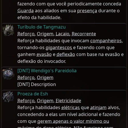
fazendo com que você periodicamente conceda
Guarda
aos aliados em sua
presença
durante o
efeito da habilidade.
Turíbulo de Tangmazu
Reforço
,
Origem
,
Lacaio
,
Recorrente
Reforça habilidades que invocam
companheiros
,
tornando-os
gigantescos
e fazendo com que
ganhem
evasão
e
deflexão
com base na evasão e
deflexão do invocador.
[DNT] Wendigo's Pareidolia
Reforço
,
Origem
[DNT] Description
Proeza de Esh
Reforço
,
Origem
,
Eletricidade
Reforça habilidades
elétricas
que
atinjam
alvos,
concedendo a elas um nível adicional e fazendo
com que
gerem apenas o valor mínimo ou