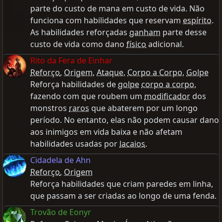
parte do custo de mana em custo de vida. Não
funciona com habilidades que reservam
espírito
.
As habilidades reforçadas
ganham
parte desse
custo de vida como dano
físico
adicional.
Rito da Fera de Einhar
Reforço
,
Origem
,
Ataque
,
Corpo a Corpo
,
Golpe
Reforça habilidades de
golpe
corpo a corpo
,
fazendo com que roubem um
modificador
dos
monstros
raros
que abaterem por um longo
período. No entanto, elas não podem causar dano
aos inimigos em vida baixa e não afetam
habilidades usadas por
lacaios
.
Cidadela de Ahn
Reforço
,
Origem
Reforça habilidades que criam paredes em linha,
que passam a ser criadas ao longo de uma fenda.
Trovão de Eonyr