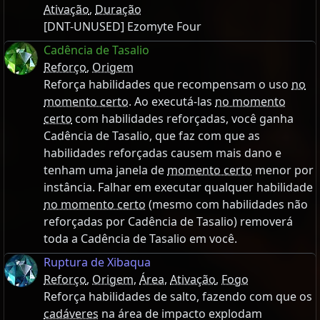
Ativação
,
Duração
[DNT-UNUSED] Ezomyte Four
Cadência de Tasalio
Reforço
,
Origem
Reforça habilidades que recompensam o uso
no
momento certo
. Ao executá-las
no momento
certo
com habilidades reforçadas, você ganha
Cadência de Tasalio, que faz com que as
habilidades reforçadas causem mais dano e
tenham uma janela de
momento certo
menor por
instância. Falhar em executar qualquer habilidade
no momento certo
(mesmo com habilidades não
reforçadas por Cadência de Tasalio) removerá
toda a Cadência de Tasalio em você.
Ruptura de Xibaqua
Reforço
,
Origem
,
Área
,
Ativação
,
Fogo
Reforça habilidades de salto, fazendo com que os
cadáveres
na área de impacto explodam