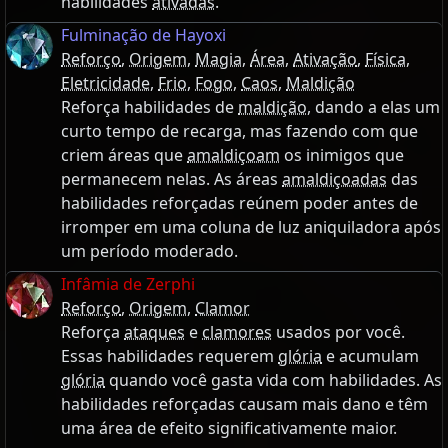
habilidades
ativadas
.
Fulminação de Hayoxi
Reforço
,
Origem
,
Magia
,
Área
,
Ativação
,
Física
,
Eletricidade
,
Frio
,
Fogo
,
Caos
,
Maldição
Reforça habilidades de
maldição
, dando a elas um
curto tempo de recarga, mas fazendo com que
criem áreas que
amaldiçoam
os inimigos que
permanecem nelas. As áreas
amaldiçoadas
das
habilidades reforçadas reúnem poder antes de
irromper em uma coluna de luz aniquiladora após
um período moderado.
Infâmia de Zerphi
Reforço
,
Origem
,
Clamor
Reforça
ataques
e
clamores
usados por você.
Essas habilidades requerem
glória
e acumulam
glória
quando você gasta vida com habilidades. As
habilidades reforçadas causam mais dano e têm
uma área de efeito significativamente maior.