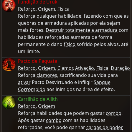
Fundição de Uruk
Reforço
,
Origem
,
Física
Reforça qualquer habilidade, fazendo com que as
quebras de armadura
aplicadas por ela sejam
mais fortes.
Destruir totalmente a armadura
com
habilidades reforçadas aumenta de forma
permanente o dano
físico
sofrido pelos alvos, até
um limite.
Pacto de Paquate
Reforço
,
Origem
,
Clamor
,
Ativação
,
Física
,
Duração
Reforça
clamores
, sacrificando sua vida para
ativar
Pacto Desvirtuado e infligir
Sangue
Corrompido
aos inimigos na área de efeito.
Carrilhão de Ailith
Reforço
,
Origem
Reforça habilidades que podem gastar
combo
.
Após gastar
combo
com as habilidades
reforçadas, você pode ganhar
cargas de poder