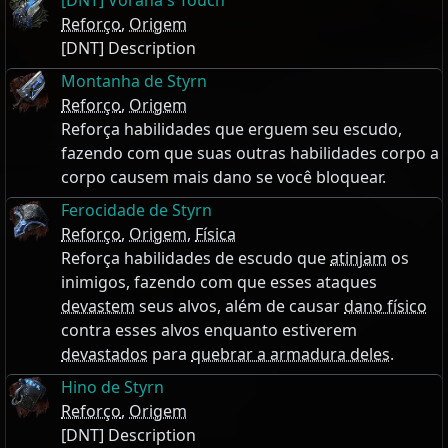
[DNT] Vorana's Touch
Reforço
,
Origem
[DNT] Description
Montanha de Styrn
Reforço
,
Origem
Reforça habilidades que erguem seu escudo,
fazendo com que suas outras habilidades corpo a
corpo causem mais dano se você bloquear.
Ferocidade de Styrn
Reforço
,
Origem
,
Física
Reforça habilidades de escudo que
atinjam
os
inimigos, fazendo com que esses ataques
devastem
seus alvos, além de causar
dano físico
contra esses alvos enquanto estiverem
devastados
para
quebrar a armadura deles
.
Hino de Styrn
Reforço
,
Origem
[DNT] Description