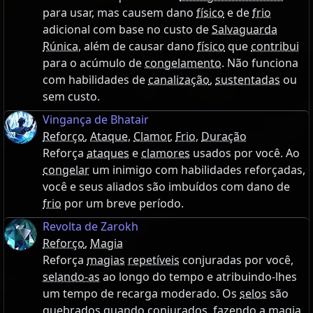
para usar, mas causem dano
físico
e de
frio
adicional com base no custo de
Salvaguarda
Rúnica
, além de causar dano
físico
que
contribui
para o acúmulo de
congelamento
. Não funciona
com habilidades de
canalização
,
sustentadas
ou
sem custo.
Vingança de Bhatair
Reforço
,
Ataque
,
Clamor
,
Frio
,
Duração
Reforça
ataques
e
clamores
usados por você. Ao
congelar
um inimigo com habilidades reforçadas,
você e seus aliados são imbuídos com dano de
frio
por um breve período.
Revolta de Zarokh
Reforço
,
Magia
Reforça
magias
repetíveis
conjuradas por você,
selando-as
ao longo do tempo e atribuindo-lhes
um tempo de recarga moderado. Os
selos
são
quebrados quando conjurados, fazendo a
magia