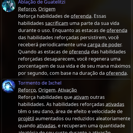
Ablação de Guatelitzi
Reforço
,
Origem
Reforça habilidades de
oferenda
. Essas
habilidades
sacrificam
uma parte da sua vida
durante o uso. Enquanto as estacas de
oferenda
das habilidades reforçadas persistirem, você
receberá periodicamente uma
carga de poder
.
Quando as estacas de
oferenda
das habilidades
reforçadas desaparecem, você regenera uma
porcentagem de sua vida e de seu mana máximos
por segundo, com base na duração da
oferenda
.
Tormento de Ixchel
Reforço
,
Origem
,
Ativação
Reforça habilidades que
ativam
outras
habilidades. As habilidades reforçadas
ativadas
têm o seu dano, área de efeito e velocidade de
projétil
aumentados ou reduzidos aleatoriamente
quando
ativadas
, e recuperam uma quantidade
aleatória de seu custo durante a
ativação
.