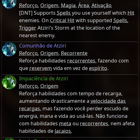
Reforço
,
Origem
,
Magia
,
Área
,
Ativação
[DNT] Supports
Spells
you use yourself which
Hit
enemies. On
Critical Hit
with supported
Spells
,
Trigger
Atziri's Storm at the location of the
nearest enemy.
Comunhão de Atziri
Reforço
,
Origem
,
Recorrente
Reforça habilidades
recorrentes
, fazendo com
que
reservem
vida em vez de
espírito
.
Impaciência de Atziri
Reforço
,
Origem
Reforça habilidades com tempo de recarga,
aumentando drasticamente a
velocidade das
recargas
, mas fazendo você perder escudo de
energia, mana e vida ao usá-las. Não funciona
com habilidades
meta
ou
recorrentes
, nem afeta
habilidades de
lacaios
.