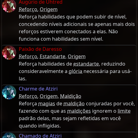
Augúrio de Uhtred
Reforço
,
Origem
Reforça habilidades que podem subir de nível,
concedendo níveis adicionais se apenas mais dois
reforços estiverem conectados a elas. Não
funciona com habilidades sem nível.
Paixão de Daresso
Reforço
,
Estandarte
,
Origem
Reforça habilidades de
estandarte
, reduzindo
consideravelmente a
glória
necessária para usá-
las.
Charme de Atziri
Reforço
,
Origem
,
Maldição
Reforça
magias
de
maldição
conjuradas por você,
fazendo com que as
maldições
ignorem o
limite
padrão delas, mas sejam refletidas em você
quando infligidas.
Chamado de Atziri