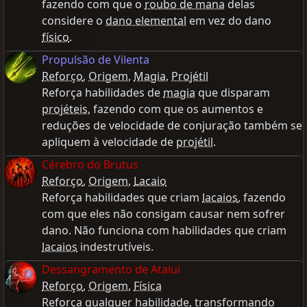
fazendo com que o
roubo de mana
delas
considere o
dano elemental
em vez do dano
físico
.
Propulsão de Vilenta
Reforço
,
Origem
,
Magia
,
Projétil
Reforça habilidades de
magia
que disparam
projéteis
, fazendo com que os aumentos e
reduções de velocidade de conjuração também se
apliquem à velocidade de
projétil
.
Cérebro do Brutus
Reforço
,
Origem
,
Lacaio
Reforça habilidades que criam
lacaios
, fazendo
com que eles não consigam causar nem sofrer
dano. Não funciona com habilidades que criam
lacaios
indestrutíveis.
Dessangramento de Atalui
Reforço
,
Origem
,
Física
Reforça qualquer habilidade, transformando