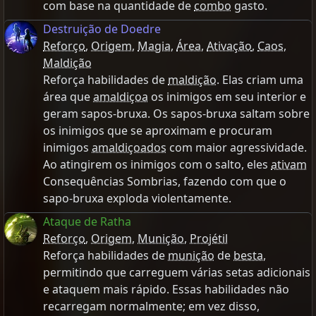
com base na quantidade de
combo
gasto.
Destruição de Doedre
Reforço
,
Origem
,
Magia
,
Área
,
Ativação
,
Caos
,
Maldição
Reforça habilidades de
maldição
. Elas criam uma
área que
amaldiçoa
os inimigos em seu interior e
geram sapos-bruxa. Os sapos-bruxa saltam sobre
os inimigos que se aproximam e procuram
inimigos
amaldiçoados
com maior agressividade.
Ao atingirem os inimigos com o salto, eles
ativam
Consequências Sombrias, fazendo com que o
sapo-bruxa exploda violentamente.
Ataque de Ratha
Reforço
,
Origem
,
Munição
,
Projétil
Reforça habilidades de
munição
de
besta
,
permitindo que carreguem várias setas adicionais
e ataquem mais rápido. Essas habilidades não
recarregam normalmente; em vez disso,