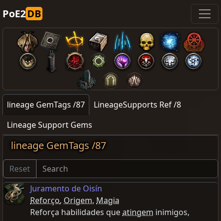
PoE2
DB
lineage GemTags /87
LineageSupports Ref /8
Lineage Support Gems
lineage GemTags /87
Reset
Juramento de Oisín
Reforço
,
Origem
,
Magia
Reforça habilidades que
atingem
inimigos,