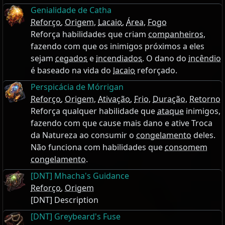
Genialidade de Catha
Reforço
,
Origem
,
Lacaio
,
Área
,
Fogo
Reforça habilidades que criam
companheiros
,
fazendo com que os inimigos próximos a eles
sejam
cegados
e
incendiados
. O dano do
incêndio
é baseado na vida do
lacaio
reforçado.
Perspicácia de Mórrigan
Reforço
,
Origem
,
Ativação
,
Frio
,
Duração
,
Retorno
Reforça qualquer habilidade que
ataque
inimigos,
fazendo com que cause mais dano e ative Troca
da Natureza ao consumir o
congelamento
deles.
Não funciona com habilidades que
consomem
congelamento
.
[DNT] Mhacha's Guidance
Reforço
,
Origem
[DNT] Description
[DNT] Greybeard's Fuse