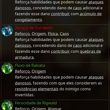
Reforça habilidades que podem causar
ataques
danosos
, concedendo dano de
caos
adicional e
fazendo esse dano
contribuir
com
acúmulo de
congelamento
.
Abraço de Uul-Netol
Reforço
,
Origem
,
Física
,
Caos
Reforça habilidades que podem causar
ataques
danosos
, concedendo dano de
caos
adicional e
fazendo esse dano
contribuir
com
quebras de
armadura
.
Fluxo de Rakiata
Reforço
,
Origem
Reforça habilidades que podem causar
ataques
danosos
, fazendo com que eles considerem as
resistências
elementais
do inimigo como
invertidas.
Ferocidade de Rigwald
Reforço
,
Origem
,
Ataque