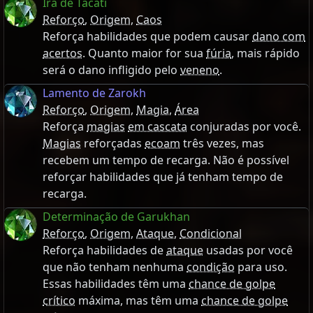
Ira de Tacati
Reforço
,
Origem
,
Caos
Reforça habilidades que podem causar
dano com
acertos
. Quanto maior for sua
fúria
, mais rápido
será o dano infligido pelo
veneno
.
Lamento de Zarokh
Reforço
,
Origem
,
Magia
,
Área
Reforça
magias
em cascata
conjuradas por você.
Magias
reforçadas
ecoam
três vezes, mas
recebem um tempo de recarga. Não é possível
reforçar habilidades que já tenham tempo de
recarga.
Determinação de Garukhan
Reforço
,
Origem
,
Ataque
,
Condicional
Reforça habilidades de
ataque
usadas por você
que não tenham nenhuma
condição
para uso.
Essas habilidades têm uma
chance de golpe
crítico
máxima, mas têm uma
chance de golpe