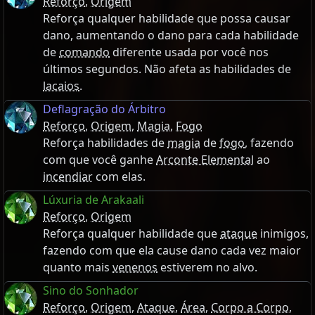
Reforço
,
Origem
Reforça qualquer habilidade que possa causar
dano, aumentando o dano para cada habilidade
de
comando
diferente usada por você nos
últimos segundos. Não afeta as habilidades de
lacaios
.
Deflagração do Árbitro
Reforço
,
Origem
,
Magia
,
Fogo
Reforça habilidades de
magia
de
fogo
, fazendo
com que você ganhe
Arconte Elemental
ao
incendiar
com elas.
Lúxuria de Arakaali
Reforço
,
Origem
Reforça qualquer habilidade que
ataque
inimigos,
fazendo com que ela cause dano cada vez maior
quanto mais
venenos
estiverem no alvo.
Sino do Sonhador
Reforço
,
Origem
,
Ataque
,
Área
,
Corpo a Corpo
,