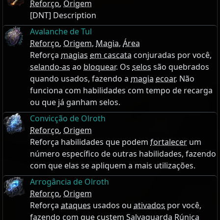
Reforço
,
Origem
[DNT] Description
Avalanche de Tul
Reforço
,
Origem
,
Magia
,
Área
Reforça
magias
em cascata
conjuradas por você,
selando-as
ao
bloquear
. Os
selos
são quebrados
quando usados, fazendo a
magia
ecoar
. Não
funciona com habilidades com tempo de recarga
ou que já ganham selos.
Convicção de Olroth
Reforço
,
Origem
Reforça habilidades que podem
fortalecer
um
número específico de outras habilidades, fazendo
com que elas se apliquem a mais utilizações.
Arrogância de Olroth
Reforço
,
Origem
Reforça
ataques
usados ou
ativados
por você,
fazendo com que custem
Salvaguarda Rúnica