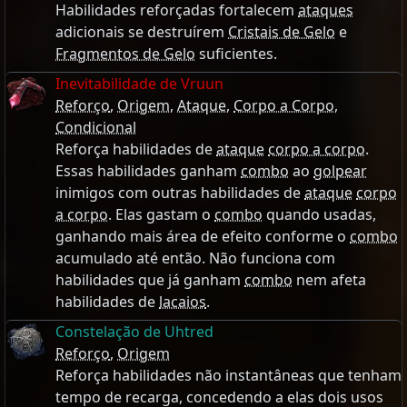
Habilidades reforçadas fortalecem
ataques
adicionais se destruírem
Cristais de Gelo
e
Fragmentos de Gelo
suficientes.
Inevitabilidade de Vruun
Reforço
,
Origem
,
Ataque
,
Corpo a Corpo
,
Condicional
Reforça habilidades de
ataque
corpo a corpo
.
Essas habilidades ganham
combo
ao
golpear
inimigos com outras habilidades de
ataque
corpo
a corpo
. Elas gastam o
combo
quando usadas,
ganhando mais área de efeito conforme o
combo
acumulado até então. Não funciona com
habilidades que já ganham
combo
nem afeta
habilidades de
lacaios
.
Constelação de Uhtred
Reforço
,
Origem
Reforça habilidades não instantâneas que tenham
tempo de recarga, concedendo a elas dois usos