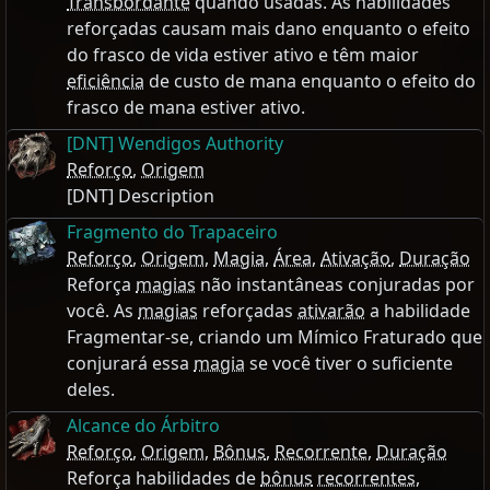
Transbordante
quando usadas. As habilidades
reforçadas causam mais dano enquanto o efeito
do frasco de vida estiver ativo e têm maior
eficiência
de custo de mana enquanto o efeito do
frasco de mana estiver ativo.
[DNT] Wendigos Authority
Reforço
,
Origem
[DNT] Description
Fragmento do Trapaceiro
Reforço
,
Origem
,
Magia
,
Área
,
Ativação
,
Duração
Reforça
magias
não instantâneas conjuradas por
você. As
magias
reforçadas
ativarão
a habilidade
Fragmentar-se, criando um Mímico Fraturado que
conjurará essa
magia
se você tiver o suficiente
deles.
Alcance do Árbitro
Reforço
,
Origem
,
Bônus
,
Recorrente
,
Duração
Reforça habilidades de
bônus
recorrentes
,