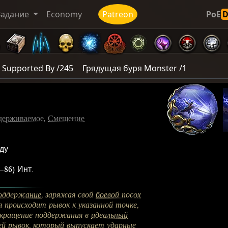
Задание
Economy
Patreon
PoE
Supported By /245
Грядущая буря Monster /1
держиваемое
,
Смещение
нду
—
86) Инт.
оддержание
, заряжая свой
боевой посох
 происходит рывок к указанной точке,
екращение поддержания в
идеальный
ей
рывок, который выпускает ударные