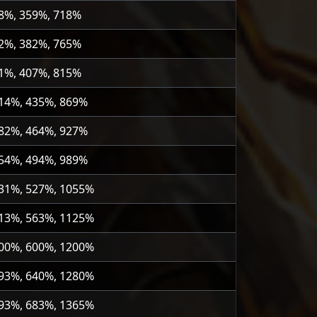
8%, 359%, 718%
2%, 382%, 765%
1%, 407%, 815%
014%, 435%, 869%
082%, 464%, 927%
154%, 494%, 989%
231%, 527%, 1055%
313%, 563%, 1125%
400%, 600%, 1200%
493%, 640%, 1280%
593%, 683%, 1365%