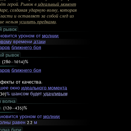
дёт герой. Рывок в
идеальный момент
ре, создавая ударную волну, которая
ласти и оставляет за собой след из
ие нельзя
усилить предками
.
й рывок
новится уроном от
молнии
овому
времени
атаки
аров
ближнего боя
ый рывок
:
(280
—
1014)%
аров
ближнего боя
фекты от качества:
шее окно
идеального момента
30)
% шансом будет
удачливым
я волна
и:
(120
—
435)%
ановится уроном от
молнии
волны равен
2.2
м
олна бури