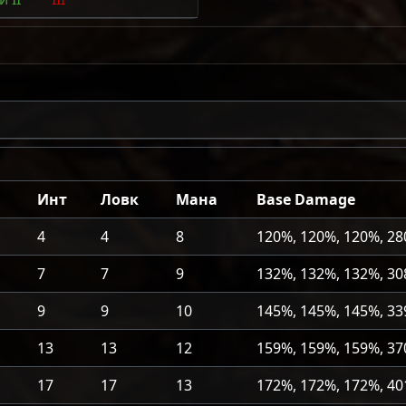
Инт
Ловк
Мана
Base Damage
4
4
8
120%, 120%, 120%, 28
7
7
9
132%, 132%, 132%, 30
9
9
10
145%, 145%, 145%, 33
13
13
12
159%, 159%, 159%, 37
17
17
13
172%, 172%, 172%, 40