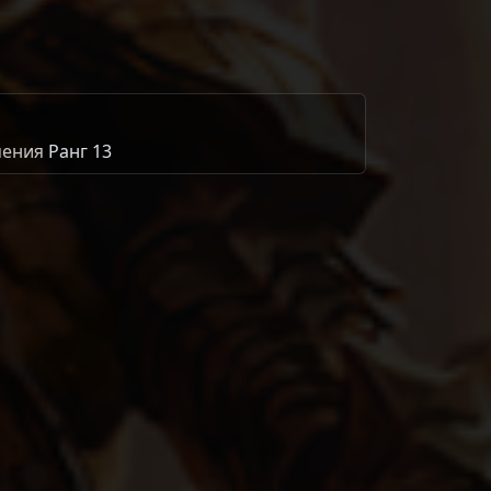
мения
Ранг 13