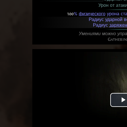
Урон от атак
100
%
физического
урона ст
Радиус ударной 
Радиус
заряжен
Умениями можно упра
Gatheri