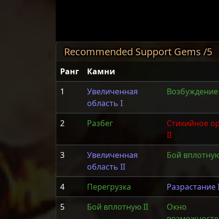
Recommended Support Gems /5
Ранг
Камни
1
Увеличенная
Возбуждение
область I
2
Разбег
Стихийное о
II
3
Увеличенная
Бой вплотную
область II
4
Перегрузка
Разрастание I
5
Бой вплотную II
Окно
возможностей