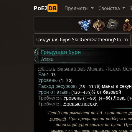
PoE2
DB
Предметы
Свойства
Грядущая буря SkillGemGatheringStorm
Грядущая буря
Атака
Область
,
Ближний бой
,
Молния
,
Длится
,
Под
Ранг:
13
Уровень:
(1
—
20)
Расход ресурсов:
(7.9
—
53.38) маны в секу
Урон от атаки:
(120
—
435)% от базовой
Требуется:
Уровень (1
—
90)
,
(4
—
86) Ловк.
,
(4
Требуется:
Боевые посохи
Герой отпрыгивает назад и начинает
п
молнией
. При прекращении поддержания
наносящий урон врагам на пути. Пр
момент
выполняет заряженный
молни