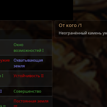
От кого /1
Неогранённый камень у
Окно
возможностей I
ружие
Охватывающая
земля
 I
Устойчивость II
I
Совершенство
Постоянная земля
 II
III