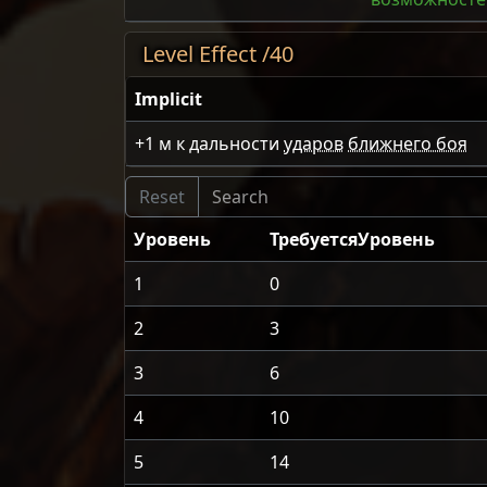
Level Effect /40
Implicit
+1
м к дальности
ударов
ближнего боя
Уровень
ТребуетсяУровень
1
0
2
3
3
6
4
10
5
14