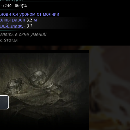
и:
(240
—
869)%
ановится уроном от
молнии
волны равен
3.2
м
ной земли
-
3.2
влять в окне умений.
ng Storm
Play
Video