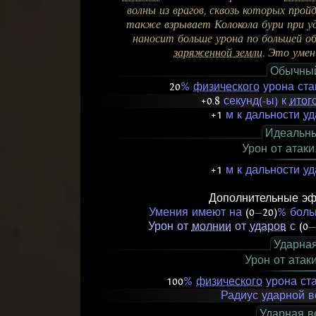
волны из врагов, сквозь которых прой
также взрывает Колокола бури при уда
наносит больше урона по большей об
заряженной земли
. Это умен
Обычны
20
%
физического
урона ста
+0.8
секунд(-ы) к
итог
+1
м к дальности
уд
Идеальн
Урон от атаки
+1
м к дальности
уд
Дополнительные эф
Умения имеют на
(0
—
20)
% боль
Урон от
молнии
от
ударов
с
(0
—
Ударна
Урон от атак
100
%
физического
урона ст
Радиус ударной 
Ударная в