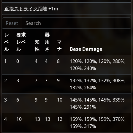
近接
ストライク
距離
+1
m
レ
要求
器
ベ
レベ
知
用
マ
ル
ル
性
さ
ナ
Base Damage
1
0
4
4
8
120%, 120%, 120%, 280%,
120%, 240%
2
3
7
7
9
132%, 132%, 132%, 308%,
132%, 264%
3
6
9
9
10
145%, 145%, 145%, 339%,
145%, 291%
4
10
13
13
12
159%, 159%, 159%, 370%,
159%, 317%