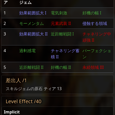
ア
ジェム
1
効果範囲拡大 I
電気刺激
好機の幅 I
2
モーメンタム
元素武装 II
侵蝕する領域
3
効果範囲拡大 II
近距離戦闘 I
チャネリング中
頑強 II
4
過剰感電
チャネリング蓄
パーフェクショ
積 II
ン
5
近距離戦闘 II
好機の幅 II
永続領域 III
差出人 /1
スキルジェムの原石
ティア 13
Level Effect /40
Implicit