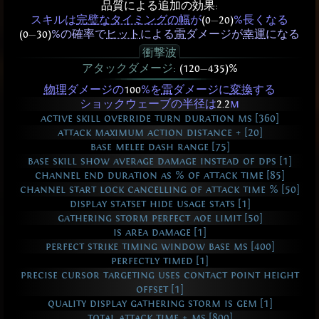
品質による追加の効果:
スキルは
完璧なタイミングの幅
が
(0
—
20)
%長くなる
(0
—
30)
%の確率で
ヒット
による
雷
ダメージが
幸運
になる
衝撃波
アタックダメージ:
(120
—
435)%
物理
ダメージの
100
%を
雷
ダメージに
変換
する
ショックウェーブの半径は
2.2
m
active skill override turn duration ms [360]
attack maximum action distance + [20]
base melee dash range [75]
base skill show average damage instead of dps [1]
channel end duration as % of attack time [85]
channel start lock cancelling of attack time % [50]
display statset hide usage stats [1]
gathering storm perfect aoe limit [50]
is area damage [1]
perfect strike timing window base ms [400]
perfectly timed [1]
precise cursor targeting uses contact point height
offset [1]
quality display gathering storm is gem [1]
total attack time + ms [800]