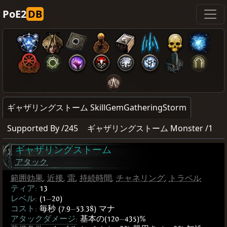
PoE2
DB
ギャザリングストーム SkillGemGatheringStorm
Supported By /245
ギャザリングストーム Monster /1
ギャザリングストーム
アタック
範囲効果
,
近接
,
雷
,
持続時間
,
チャネリング
,
トラベル
ティア:
13
レベル:
(1
—
20)
コスト:
毎秒 (7.9
—
53.38) マナ
アタックダメージ:
基本の(120
—
435)%