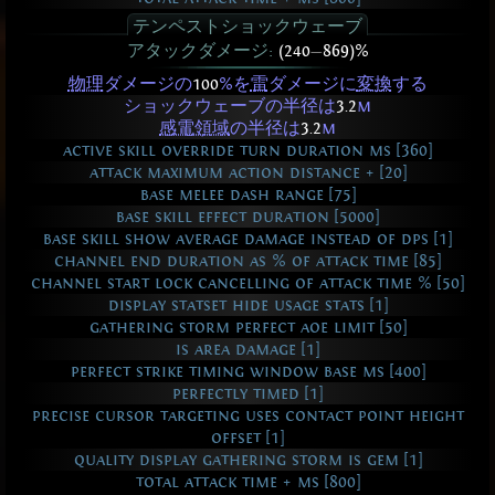
テンペストショックウェーブ
アタックダメージ:
(240
—
869)%
物理
ダメージの
100
%を
雷
ダメージに
変換
する
ショックウェーブの半径は
3.2
m
感電領域
の半径は
3.2
m
active skill override turn duration ms [360]
attack maximum action distance + [20]
base melee dash range [75]
base skill effect duration [5000]
base skill show average damage instead of dps [1]
channel end duration as % of attack time [85]
channel start lock cancelling of attack time % [50]
display statset hide usage stats [1]
gathering storm perfect aoe limit [50]
is area damage [1]
perfect strike timing window base ms [400]
perfectly timed [1]
precise cursor targeting uses contact point height
offset [1]
quality display gathering storm is gem [1]
total attack time + ms [800]