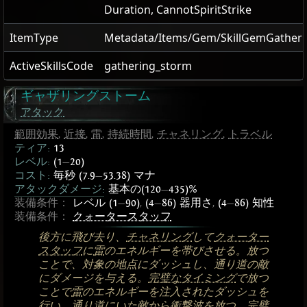
Duration, CannotSpiritStrike
ItemType
Metadata/Items/Gem/SkillGemGather
ActiveSkillsCode
gathering_storm
ギャザリングストーム
アタック
範囲効果
,
近接
,
雷
,
持続時間
,
チャネリング
,
トラベル
ティア:
13
レベル:
(1
—
20)
コスト:
毎秒 (7.9
—
53.38) マナ
アタックダメージ:
基本の(120
—
435)%
装備条件：
レベル (1
—
90)
,
(4
—
86) 器用さ
,
(4
—
86) 知性
装備条件：
クォータースタッフ
後方に飛び去り、
チャネリング
して
クォーター
スタッフ
に
雷
のエネルギーを帯びさせる。放つ
ことで、対象の地点にダッシュし、通り道の敵
にダメージを与える。
完璧なタイミング
で放つ
ことで
雷
のエネルギーを注入されたダッシュを
行い、通り道にいた敵から衝撃波を放つ。
完璧