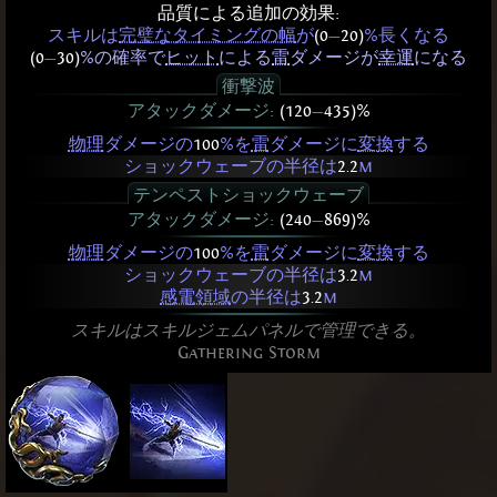
品質による追加の効果:
スキルは
完璧なタイミングの幅
が
(0
—
20)
%長くなる
(0
—
30)
%の確率で
ヒット
による
雷
ダメージが
幸運
になる
衝撃波
アタックダメージ:
(120
—
435)%
物理
ダメージの
100
%を
雷
ダメージに
変換
する
ショックウェーブの半径は
2.2
m
テンペストショックウェーブ
アタックダメージ:
(240
—
869)%
物理
ダメージの
100
%を
雷
ダメージに
変換
する
ショックウェーブの半径は
3.2
m
感電領域
の半径は
3.2
m
スキルはスキルジェムパネルで管理できる。
Gathering Storm