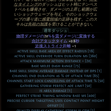
なタイミング
のダッシュはヒット時にテンペス
トベルも爆発させ、ダメージの上昇し範囲が広
いショックウェーブを与え、そのショックウェ
ーブの通り道に
感電領域
の足跡を残す。このス
キルは
先祖の加護
を受けることができない。
通常ダッシュ
物理
ダメージの
20
%を
雷
ダメージに
変換
する
合計
アタック
タイム
+0.8
秒
近接
ストライク
距離
+1
active skill base area of effect radius [18]
active skill override turn duration ms [360]
attack maximum action distance + [20]
base melee dash range [75]
base skill show average damage instead of dps [1]
channel end duration as % of attack time [85]
channel start lock cancelling of attack time % [50]
gathering storm perfect aoe limit [50]
is area damage [1]
perfect strike timing window base ms [400]
precise cursor targeting uses contact point height
offset [1]
quality display gathering storm is gem [1]