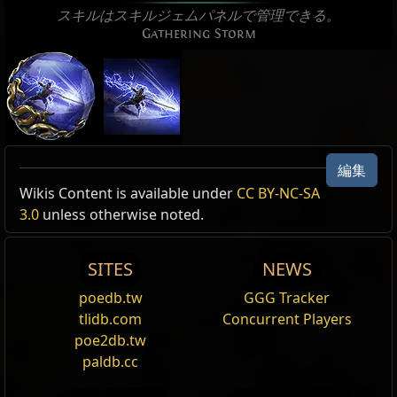
スキルはスキルジェムパネルで管理できる。
Gathering Storm
編集
Active Type: Attack, Channel, Travel,
Wikis Content is available under
CC BY-NC-SA
ライ
PerfectTiming, Lightning, Area, Melee,
3.0
unless otherwise noted.
名前
Damage%
フ%
Spectre
CreatesGroundEffect, Duration, CannotSpiritStrike
嵐を操る者、ソンダー
SITES
NEWS
Reset
ル
poedb.tw
GGG Tracker
ファイヤーアチューンメント
tlidb.com
Concurrent Players
ダメージを与えるスキルをサポートし、
火
ダメージ
poe2db.tw
を上げる
獲得
するようにするが、
冷気
ダメージと
雷
paldb.cc
ダメージを低下させる。