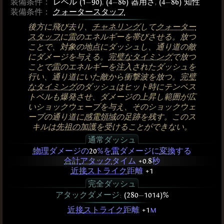
装備条件：
レベル (1
—
90)
,
(4
—
86) 器用さ
,
(4
—
86) 知性
装備条件：
クォータースタッフ
後方に飛び去り、
チャネリング
して
クォーター
スタッフ
に
雷
のエネルギーを帯びさせる。放つ
ことで、対象の地点にダッシュし、通り道の敵
にダメージを与える。
完璧なタイミング
で放つ
ことで
雷
のエネルギーを注入されたダッシュを
行い、通り道にいた敵から衝撃波を放つ。
完璧
なタイミング
のダッシュはヒット時にテンペス
トベルも爆発させ、ダメージの上昇し範囲が広
いショックウェーブを与え、そのショックウェ
ーブの通り道に
感電領域
の足跡を残す。このス
キルは
先祖の加護
を受けることができない。
通常ダッシュ
物理
ダメージの
20
%を
雷
ダメージに
変換
する
合計
アタック
タイム
+0.8
秒
近接
ストライク
距離
+1
完全ダッシュ
アタックダメージ:
(280
—
1014)%
近接
ストライク
距離
+1
m