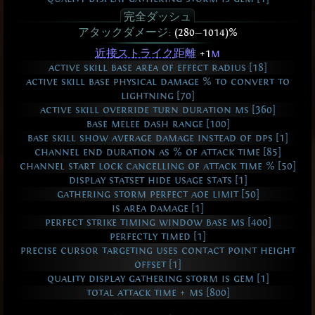
完全ダッシュ
アタックダメージ:
(280
—
1014)%
近接
ストライク
距離
+1
m
active skill base area of effect radius [18]
active skill base physical damage % to convert to
lightning [70]
active skill override turn duration ms [360]
base melee dash range [100]
base skill show average damage instead of dps [1]
channel end duration as % of attack time [85]
channel start lock cancelling of attack time % [50]
display statset hide usage stats [1]
gathering storm perfect aoe limit [50]
is area damage [1]
perfect strike timing window base ms [400]
perfectly timed [1]
precise cursor targeting uses contact point height
offset [1]
quality display gathering storm is gem [1]
total attack time + ms [800]