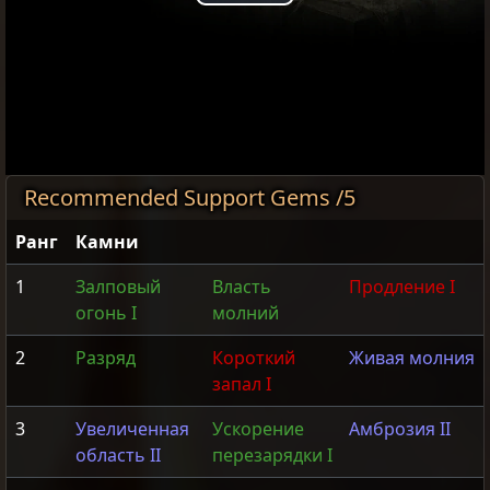
Play
Video
Recommended Support Gems /5
Ранг
Камни
1
Залповый
Власть
Продление I
огонь I
молний
2
Разряд
Короткий
Живая молния
запал I
3
Увеличенная
Ускорение
Амброзия II
область II
перезарядки I