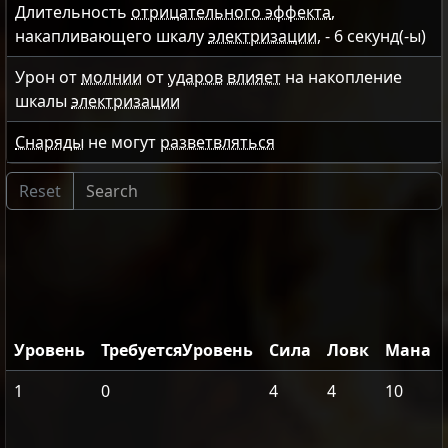
Длительность
отрицательного эффекта
,
накапливающего шкалу
электризации
, -
6
секунд(-ы)
Урон от
молнии
от
ударов
влияет
на накопление
шкалы
электризации
Снаряды
не могут
разветвляться
Уровень
ТребуетсяУровень
Сила
Ловк
Мана
1
0
4
4
10