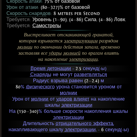
Скорость атаки:
75% от базовой
Урон от атаки:
(80
—
327)% от базовой
Скорость снарядов:
8 metres per Second
Требуется:
Уровень (1
—
90)
,
(4
—
86) Сила
,
(4
—
86) Ловк.
Требуется:
Самострелы
Выстреливает отскакивающей гранатой,
которая взрывается
электризующим
разрядом
молнии
по окончании действия запала, временно
заставляя все
удары
молнией
по врагам влиять
на накопление
электризации
.
Время детонации
-
2.5
секунд(-ы)
Снаряды
не могут
разветвляться
Радиус взрыва равен
(2
—
2.4)
м
80
%
физического
урона становится уроном от
молнии
Урон от
молнии
от
ударов
влияет
на накопление
шкалы
электризации
На
(150
—
340)
% больше скорости накопления шкалы
электризации
Длительность
отрицательного эффекта
,
накапливающего шкалу
электризации
, -
6
секунд(-ы)