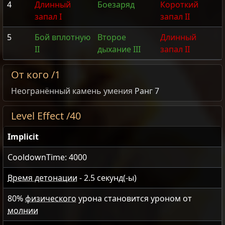
4
Длинный
Боезаряд
Короткий
запал I
запал II
5
Бой вплотную
Второе
Длинный
II
дыхание III
запал II
От кого /1
Неогранённый камень умения
Ранг 7
Level Effect /40
Implicit
CooldownTime: 4000
Время детонации
-
2.5
секунд(-ы)
80
%
физического
урона становится уроном от
молнии