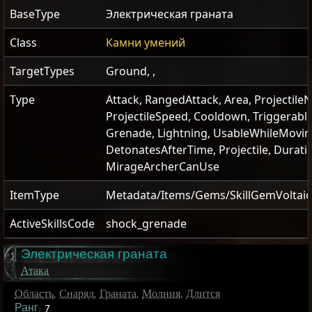
BaseType
Электрическая граната
Class
Камни умений
TargetTypes
Ground, ,
Type
Attack, RangedAttack, Area, Projectile
ProjectileSpeed, Cooldown, Triggerable
Grenade, Lightning, UsableWhileMovin
DetonatesAfterTime, Projectile, Durati
MirageArcherCanUse
ItemType
Metadata/Items/Gems/SkillGemVoltai
ActiveSkillsCode
shock_grenade
Электрическая граната
Атака
Область
,
Снаряд
,
Граната
,
Молния
,
Длится
Ранг:
7