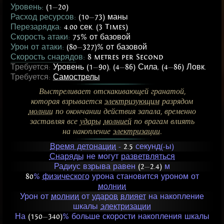
Уровень:
(1
—
20)
Расход ресурсов:
(10
—
73) маны
Перезарядка:
4.00 сек. (3 Times)
Скорость атаки:
75% от базовой
Урон от атаки:
(80
—
327)% от базовой
Скорость снарядов:
8 metres per Second
Требуется:
Уровень (1
—
90)
,
(4
—
86) Сила
,
(4
—
86) Ловк.
Требуется:
Самострелы
Выстреливает отскакивающей гранатой,
которая взрывается
электризующим
разрядом
молнии
по окончании действия запала, временно
заставляя все
удары
молнией
по врагам влиять
на накопление
электризации
.
Время детонации
-
2.5
секунд(-ы)
Снаряды
не могут
разветвляться
Радиус взрыва равен
(2
—
2.4)
м
80
%
физического
урона становится уроном от
молнии
Урон от
молнии
от
ударов
влияет
на накопление
шкалы
электризации
На
(150
—
340)
% больше скорости накопления шкалы