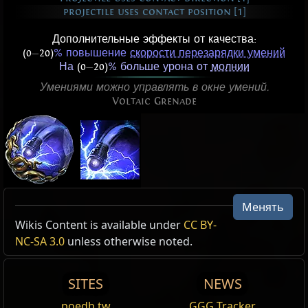
projectile uses contact position [1]
Дополнительные эффекты от качества:
(0
—
20)
% повышение
скорости перезарядки умений
На
(0
—
20)
% больше урона от
молнии
Умениями можно управлять в окне умений.
Voltaic Grenade
Менять
Active Type: Attack, RangedAttack, Area,
Электрическая граната волшебника
Wikis Content is available under
CC BY-
ProjectileNumber, ProjectileSpeed, Cooldown,
Эффект Электрических гранат
NC-SA 3.0
unless otherwise noted.
Triggerable, Grenade, Lightning, UsableWhileMoving,
Cost:
70
DetonatesAfterTime, Projectile, Duration,
Ваши Электрические гранаты приобретают эффект
SITES
NEWS
MirageArcherCanUse
волшебника.
poedb.tw
GGG Tracker