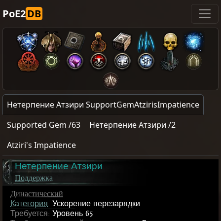
PoE2
DB
Нетерпение Атзири SupportGemAtzirisImpatience
Supported Gem /63
Нетерпение Атзири /2
Atziri's Impatience
Нетерпение Атзири
Поддержка
Династический
Категория
:
Ускорение перезарядки
Требуется:
Уровень 65