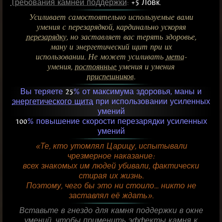
Требования камней поддержки
:
+5 Ловк.
Усиливает самостоятельно используемые вами
умения с перезарядкой, кардинально ускоряя
перезарядку
, но заставляет вас терять здоровье,
ману и энергетический щит при их
использовании. Не может усиливать
мета
-
умения,
постоянные
умения и умения
приспешников
.
Вы теряете
25
% от максимума здоровья, маны и
энергетического щита
при использовании усиленных
умений
100
% повышение скорости перезарядки усиленных
умений
«Те, кто утомлял Царицу, испытывали
чрезмерное наказание:
всех знакомых им людей убивали, фактически
стирая их жизнь.
Поэтому, чего бы это ни стоило... никто не
заставлял её ждать».
Вставьте в гнездо для камня поддержки в окне
умений, чтобы применить эффекты камня к