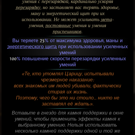
умения с перезарядкой, кардинально ускоряя
перезарядку
, но заставляет вас терять здоровье,
ману и энергетический щит при их
использовании. Не может усиливать
мета
-
умения,
постоянные
умения и умения
приспешников
.
Вы теряете
25
% от максимума здоровья, маны и
энергетического щита
при использовании усиленных
умений
100
% повышение скорости перезарядки усиленных
умений
«Те, кто утомлял Царицу, испытывали
чрезмерное наказание:
всех знакомых им людей убивали, фактически
стирая их жизнь.
Поэтому, чего бы это ни стоило... никто не
заставлял её ждать».
Вставьте в гнездо для камня поддержки в окне
умений, чтобы применить эффекты камня к
выбранному умению. Нельзя использовать
несколько камней поддержки одной и той же