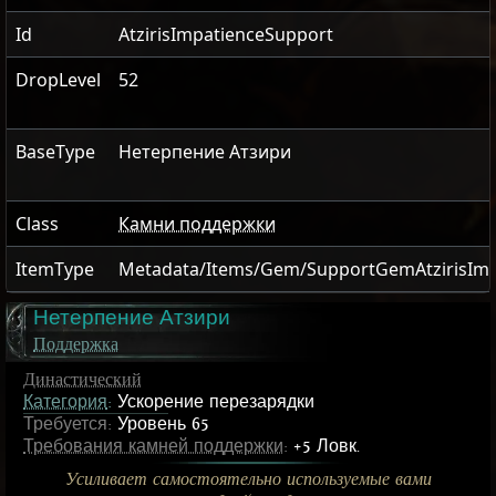
Id
AtzirisImpatienceSupport
DropLevel
52
BaseType
Нетерпение Атзири
Class
Камни поддержки
ItemType
Metadata/Items/Gem/SupportGemAtzirisImp
Нетерпение Атзири
Поддержка
Династический
Категория
:
Ускорение перезарядки
Требуется:
Уровень 65
Требования камней поддержки
:
+5 Ловк.
Усиливает самостоятельно используемые вами