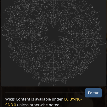
Editar
Wikis Content is available under
CC BY-NC-
Type
Items
Result
SA 3.0
unless otherwise noted.