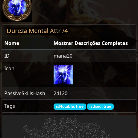
Dureza Mental Attr /4
Nome
Mostrar Descrições Completas
ID
mana20
Icon
PassiveSkillsHash
24120
Tags
isNotable: true
isUsed: true