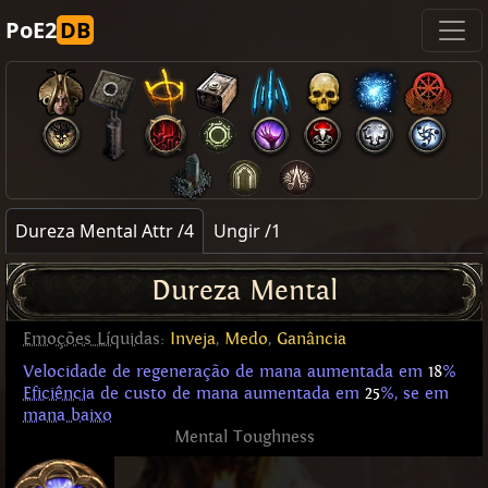
PoE2
DB
Dureza Mental Attr /4
Ungir /1
Dureza Mental
Emoções Líquidas
:
Inveja
,
Medo
,
Ganância
Velocidade de regeneração de mana aumentada em
18
%
Eficiência
de custo de mana aumentada em
25
%, se em
mana baixo
Mental Toughness