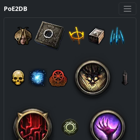
PoE2
DB