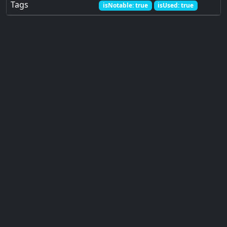
Tags
isNotable: true
isUsed: true