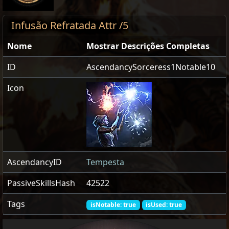
Infusão Refratada Attr /5
Nome
Mostrar Descrições Completas
ID
AscendancySorceress1Notable10
Icon
AscendancyID
Tempesta
PassiveSkillsHash
42522
Tags
isNotable: true
isUsed: true