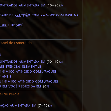
ontrados aumentada em
(10
—
20)
%
idade de
precisão
contra você com base na
adir
é de 50%
Anel de Esmeralda
o
ontrados aumentada em
(30
—
40)
%
resistências
elementais
 inimigo atingido com
ataques
 anéis
 inimigo atingido com
ataques
s
em você reduzida em
50
%
el de Pérola
ração aumentada em
(7
—
10)
%