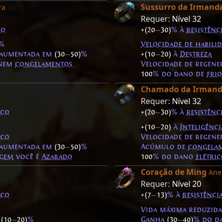
Sussurro da Irmand
ra
Requer:
Nível 32
io
+(20
—
30)
% à
resistênc
%
Velocidade de habili
a aumentada em
(30
—
50)
%
+(10
—
20)
à
Destreza
nem
congelamentos
Velocidade de regen
100
% do dano de
frio
Chamado da Irman
Requer:
Nível 32
ico
+(20
—
30)
% à
resistênc
+(10
—
20)
à
Inteligênci
ico
Velocidade de regen
a aumentada em
(30
—
50)
%
Acúmulo de
congela
ngem
você é
Azarado
100
% do dano
elétri
Coração de Ming
Ane
Requer:
Nível 20
ico
+(7
—
13)
% à
resistênci
Vida máxima reduzid
m
(10
—
20)
%
Ganha
(30
—
40)
% do d