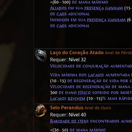
+(60
—
100)
de mana máximo
Aliados
em sua
presença
ganham
(15
de
caos
adicional
Inimigos em sua
presença
ganham
(6
de
caos
adicional
Laço do Coração Atado
Anel de Pérol
Requer:
Nível 32
Velocidade de conjuração aumenta
Vida máxima dos
lacaios
aumentada
(10
—
15)
de regeneração de vida por 
Velocidade de regeneração de man
300
de dano
físico
sofrido por mort
Lacaios
revivem
(10
—
15)
% mais rápid
Selo Perandus
Anel de Ouro
Requer:
Nível 40
Raridade de itens
encontrados aum
+(30
—
50)
de mana máximo