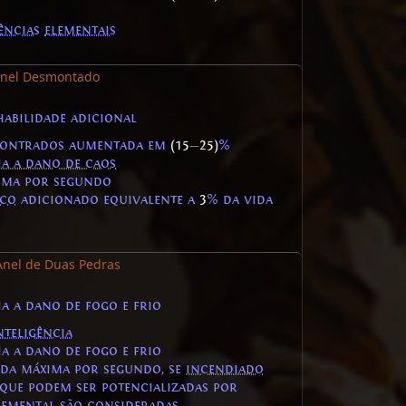
ências
elementais
nel Desmontado
habilidade adicional
ontrados aumentada em
(15
—
25)
%
ia a dano de caos
ima por segundo
ico
adicionado equivalente a
3
% da vida
Anel de Duas Pedras
ia a dano de fogo e frio
nteligência
ia a dano de fogo e frio
ida máxima por segundo, se
incendiado
que podem ser potencializadas por
lemental
são consideradas