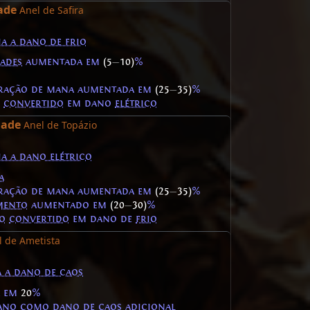
ade
Anel de Safira
ia a dano de frio
dades
aumentada em
(5
—
10)
%
eração de mana aumentada em
(25
—
35)
%
convertido
em dano
elétrico
dade
Anel de Topázio
ia a dano elétrico
a
eração de mana aumentada em
(25
—
35)
%
mento
aumentado em
(20
—
30)
%
co
convertido
em dano de
frio
l de Ametista
a a dano de caos
a em
20
%
ano como dano de
caos
adicional