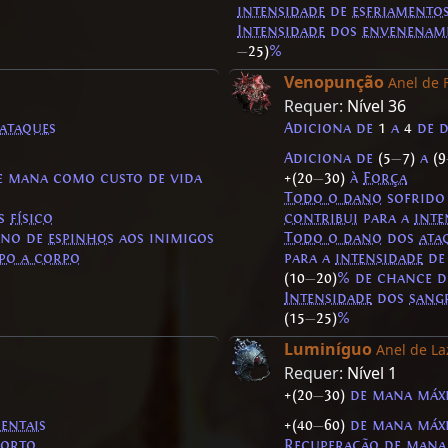
intensidade
de
esfriamento
Intensidade
dos
envenenam
—
25)
%
Venopunção
Anel de 
Requer:
Nível 36
ataques
Adiciona de
1
a
4
de 
Adiciona de
(5
—
7)
a
(9
e mana como custo de vida
+(20
—
30)
à
Força
Todo o dano
sofrido
s
físico
contribui
para a
inte
ano de
espinhos
aos inimigos
Todo o dano
dos
ata
po a corpo
para a
intensidade
d
(10
—
20)
% de chance d
Intensidade
dos
sang
(15
—
25)
%
Luminíguo
Anel de La
Requer:
Nível 1
+(20
—
30)
de mana máx
entais
+(40
—
60)
de mana máx
morto
Recuperação de mana