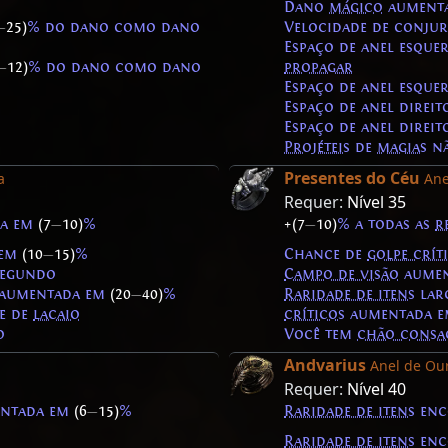
Dano
mágico
aument
—
25)
% do dano como dano
Velocidade de conju
Espaço de anel esque
—
12)
% do dano como dano
propagar
Espaço de anel esque
Espaço de anel direit
Espaço de anel direit
Projéteis
de
magias
nã
Presentes do Céu
a
Ane
Requer:
Nível 35
da em
(7
—
10)
%
+(7
—
10)
% a todas as
r
 em
(10
—
15)
%
Chance de
golpe crít
segundo
Campo de visão
aume
a aumentada em
(20
—
40)
%
Raridade de itens
lar
e de
lacaio
críticos
aumentada 
o
Você tem
chão consa
Andvarius
Anel de Ou
Requer:
Nível 40
entada em
(6
—
15)
%
Raridade de itens
enc
Raridade de itens
enc