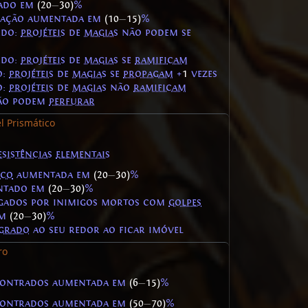
ado em
(20
—
30)
%
ração aumentada em
(10
—
15)
%
rdo:
projéteis
de
magias
não podem se
rdo:
projéteis
de
magias
se
ramificam
o:
projéteis
de
magias
se
propagam
+
1
vezes
o:
projéteis
de
magias
não
ramificam
o podem
perfurar
l Prismático
esistências
elementais
ico
aumentada em
(20
—
30)
%
ntado em
(20
—
30)
%
gados por inimigos mortos com
golpes
em
(20
—
30)
%
grado
ao seu redor ao ficar imóvel
ro
ontrados aumentada em
(6
—
15)
%
ontrados aumentada em
(50
—
70)
%