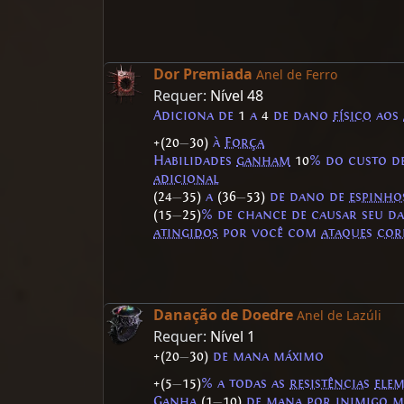
Dor Premiada
Anel de Ferro
Requer:
Nível 48
Adiciona de
1
a
4
de dano
físico
aos
+(20
—
30)
à
Força
Habilidades
ganham
10
% do custo d
adicional
(24
—
35)
a
(36
—
53)
de dano de
espinho
(15
—
25)
% de chance de causar seu d
atingidos
por você com
ataques
cor
Danação de Doedre
Anel de Lazúli
Requer:
Nível 1
+(20
—
30)
de mana máximo
+(5
—
15)
% a todas as
resistências
elem
Ganha
(1
—
10)
de mana por inimigo 