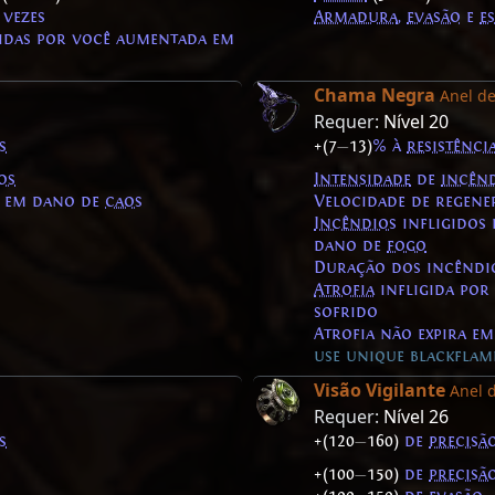
vezes
Armadura
,
evasão
e
e
idas por você aumentada em
Chama Negra
Anel de
Requer:
Nível 20
s
+(7
—
13)
% à
resistênci
os
Intensidade
de
incên
em dano de
caos
Velocidade de regen
Incêndios
infligidos
dano de
fogo
Duração dos incêndi
Atrofia
infligida por
sofrido
Atrofia não expira e
use unique blackflame 
Visão Vigilante
Anel 
Requer:
Nível 26
s
+(120
—
160)
de
precisã
+(100
—
150)
de
precisã