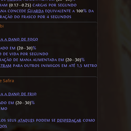
nham
(0.17
—
0.25)
cargas por segundo
ana concede
Guarda
equivalente a
100
% da
ração do frasco por 4 segundos
bi
ia a dano de fogo
ado em
(20
—
30)
%
 de vida por segundo
eração de mana aumentada em
(20
—
30)
%
stram
para outros inimigos em até 1,5 metro
e Safira
ia a dano de frio
ado em
(20
—
30)
%
imo
los seus
ataques
podem se
despedaçar
como
dos