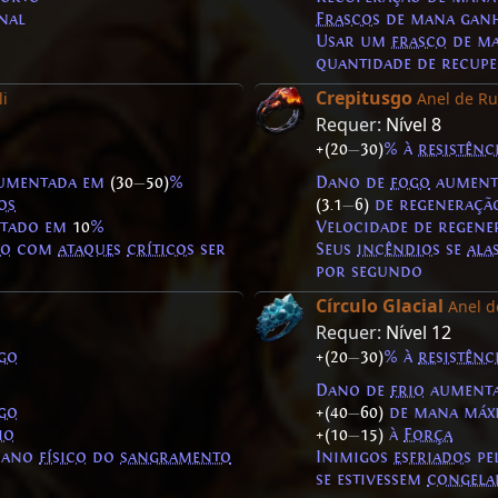
nal
Frascos
de mana ga
Usar um
frasco
de m
quantidade de recupe
Crepitusgo
li
Anel de Ru
Requer:
Nível 8
+(20
—
30)
% à
resistênc
umentada em
(30
—
50)
%
Dano de
fogo
aument
os
(3.1
—
6)
de regeneração
ntado em
10
%
Velocidade de regen
co
com
ataques
críticos
ser
Seus
incêndios
se
ala
por segundo
Círculo Glacial
Anel d
Requer:
Nível 12
ogo
+(20
—
30)
% à
resistênc
Dano de
frio
aument
ogo
+(40
—
60)
de mana máx
io
+(10
—
15)
à
Força
dano
físico
do
sangramento
Inimigos
esfriados
pe
se estivessem
congela