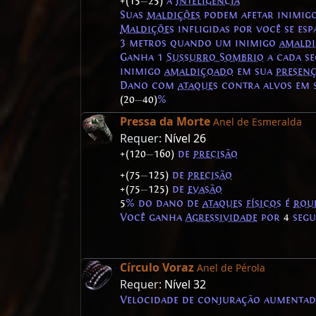
+(15
—
25)
à
Inteligência
Suas
maldições
podem afetar inimig
Maldições
infligidas por você se esp
3 metros quando um inimigo
amald
Ganha 1
Sussurro Sombrio
a cada s
inimigo
amaldiçoado
em sua
presen
Dano com
ataques
contra alvos em 
(20
—
40)
%
Pressa da Morte
Anel de Esmeralda
Requer:
Nível 26
+(120
—
160)
de
precisão
+(75
—
125)
de
precisão
+(75
—
125)
de
evasão
5
% do dano de
ataques
físicos
é
rou
Você ganha
Agressividade
por
4
segu
Círculo Voraz
Anel de Pérola
Requer:
Nível 32
Velocidade de conjuração aumenta