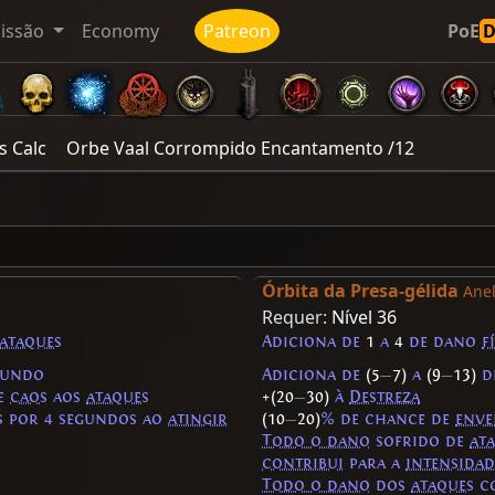
issão
Economy
Patreon
PoE
s Calc
Orbe Vaal Corrompido Encantamento /12
Órbita da Presa-gélida
Anel
Requer:
Nível 36
ataques
Adiciona de
1
a
4
de dano
f
gundo
Adiciona de
(5
—
7)
a
(9
—
13)
d
e
caos
aos
ataques
+(20
—
30)
à
Destreza
s por 4 segundos ao
atingir
(10
—
20)
% de chance de
enve
Todo o dano
sofrido de
at
contribui
para a
intensidad
Todo o dano
dos
ataques
co