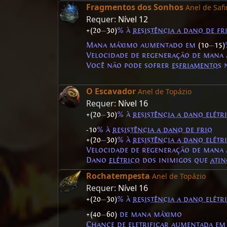
Fragmentos dos Sonhos
Anel de Safi
Requer:
Nível 12
+(20
—
30)
% à
resistência a dano de fr
Mana máximo aumentado em
(10
—
15)
Velocidade de regeneração de man
Você não pode sofrer
esfriamentos
O Escavador
Anel de Topázio
Requer:
Nível 16
+(20
—
30)
% à
resistência a dano elétr
-10
% à
resistência a dano de frio
+(20
—
30)
% à
resistência a dano elétr
Velocidade de regeneração de man
Dano
elétrico
dos inimigos que
ati
Rochatempesta
Anel de Topázio
Requer:
Nível 16
+(20
—
30)
% à
resistência a dano elétr
+(40
—
60)
de mana máximo
Chance de
eletrificar
aumentada e