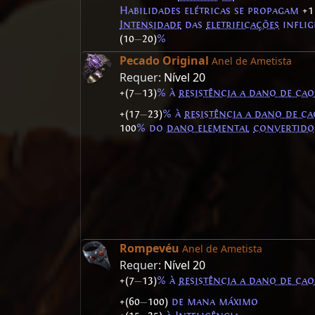
Habilidades elétricas se propagam
+1
Intensidade
das
eletrificações
inflig
(10
—
20)
%
Pecado Original
Anel de Ametista
Requer:
Nível 20
+(7
—
13)
% à
resistência a dano de cao
+(17
—
23)
% à
resistência a dano de ca
100
% do
dano elemental
convertido
Rompevéu
Anel de Ametista
Requer:
Nível 20
+(7
—
13)
% à
resistência a dano de cao
+(60
—
100)
de mana máximo