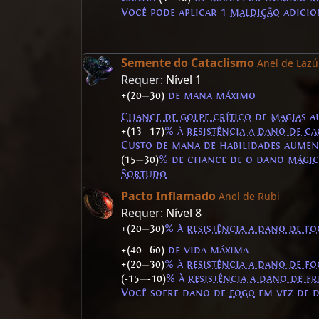
Você pode aplicar 1
maldição
adicio
Semente do Cataclismo
Anel de Lazú
Requer:
Nível 1
+(20
—
30)
de mana máximo
Chance de golpe crítico
de
magias
a
+(13
—
17)
% à
resistência a dano de ca
Custo de mana de habilidades aume
(15
—
30)
% de chance de o dano
mági
Sortudo
Pacto Inflamado
Anel de Rubi
Requer:
Nível 8
+(20
—
30)
% à
resistência a dano de f
+(40
—
60)
de vida máxima
+(20
—
30)
% à
resistência a dano de f
(-15
—
-10)
% à
resistência a dano de fr
Você sofre dano de
fogo
em vez de 