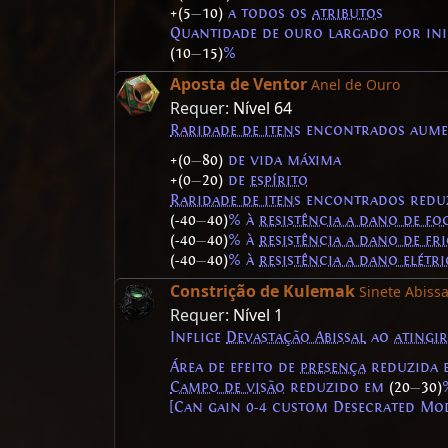
+(5
—
10)
a todos os
atributos
Quantidade de ouro largado por in
(10
—
15)
%
Aposta de Ventor
Anel de Ouro
Requer:
Nível 64
Raridade de itens
encontrados aum
+(0
—
80)
de vida máxima
+(0
—
20)
de
espírito
Raridade de itens
encontrados redu
(-40
—
40)
% à
resistência a dano de fo
(-40
—
40)
% à
resistência a dano de fr
(-40
—
40)
% à
resistência a dano elétr
Constrição de Kulemak
Sinete Abissa
Requer:
Nível 1
Inflige
Devastação Abissal
ao
atingir
Área de efeito de
presença
reduzida
Campo de visão
reduzido em
(20
—
30)
[Can gain 0-4 custom Desecrated Mod