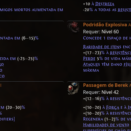
+10
à
Destreza
imigos mortos aumentada em
-20
% a todas as
resist
Podridão Explosiva
A
Requer:
Nível 60
entada em
(6
—
15)
%
Concede 1 espaço de 
Raridade de itens
enc
+(17
—
23)
% à
resistênc
zida em
(-25
—
25)
%
Perde
5
% de vida máx
go
Ataques
têm dano
fís
io
máxima
ico
Passagem de Berek
l
Requer:
Nível 42
+(12
—
16)
% à resistênc
 em
(20
—
30)
%
+(10
—
20)
à
Força
e à
I
%
+(10
—
20)
% à resistênc
ifiers]
Regenera
(1
—
2)
% de v
Habilidades de vento
superfícies de chão e