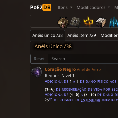
PoE2
DB
Itens
Modificadores
M
Anéis único /38
Anéis Item /29
Modifier
Anéis único /38
Reset
Coração Negro
Anel de Ferro
Requer:
Nível 1
Adiciona de
1
a
4
de dano
físico
aos
(3
—
6)
de regeneração de vida por se
Adiciona de
(4
—
6)
a
(8
—
10)
de dano d
25
% de chance de
intimidar
inimigo