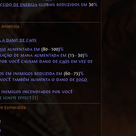
scudo de energia
globais reduzidos em
30
%
 Ametista
a a dano de caos
dio
aumentada em
(80
—
100)
%
eração de mana aumentada em
(15
—
30)
%
 por você causam dano de
caos
em vez de
os em inimigos reduzida em
(60
—
75)
%
 você também aumenta o dano de
fogo
m inimigos incendiados por você
ignite effect [1]
de Esmeralda
o
o