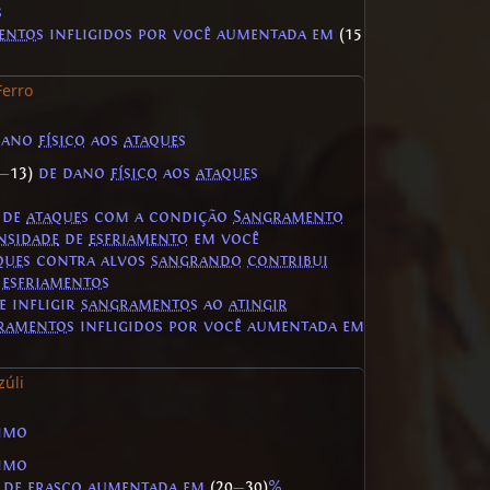
s
entos
infligidos por você aumentada em
(15
Ferro
dano
físico
aos
ataques
—
13)
de dano
físico
aos
ataques
 de
ataques
com a condição
Sangramento
nsidade
de
esfriamento
em você
ques
contra alvos
sangrando
contribui
e
esfriamentos
e infligir
sangramentos
ao
atingir
ramentos
infligidos por você aumentada em
zúli
imo
imo
 de
frasco
aumentada em
(20
—
30)
%