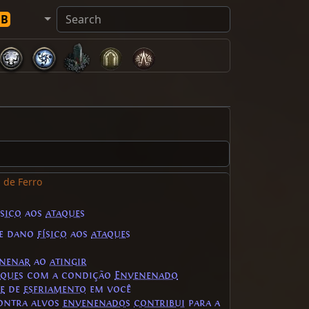
DB
 de Ferro
ísico
aos
ataques
e dano
físico
aos
ataques
nenar
ao
atingir
aques
com a condição
Envenenado
e
de
esfriamento
em você
ntra alvos
envenenados
contribui
para a