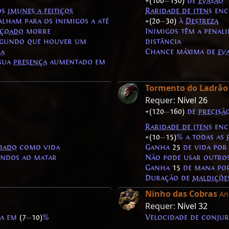
+(100
—
150)
de
evasão
os
imunes a feitiços
Raridade de itens
enc
alham para os inimigos a até
+(20
—
30)
à
Destreza
içoado
morre
Inimigos têm a penal
egundo que houver um
distância
ça
Chance máxima de
ev
sua
presença
aumentado em
Tormento do Ladrão
Requer:
Nível 26
+(120
—
160)
de
precisã
Raridade de itens
enc
+(10
—
15)
% a todas as
bado
como vida
Ganha
25
de vida por
ndos ao matar
Não pode usar outros
Ganha
15
de mana por
Duração de
maldiçõe
Ninho das Cobras
An
Requer:
Nível 32
da em
(7
—
10)
%
Velocidade de conju