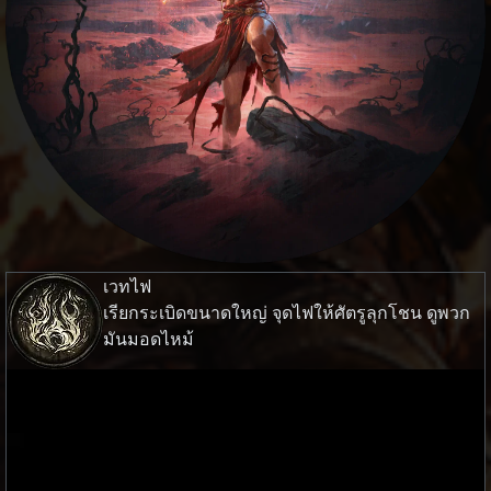
เวทไฟ
เรียกระเบิดขนาดใหญ่ จุดไฟให้ศัตรูลุกโชน ดูพวก
มันมอดไหม้