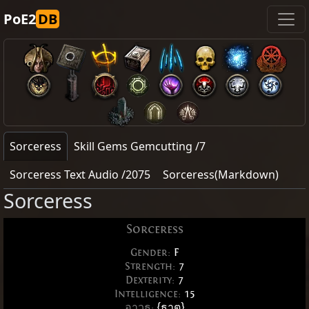
PoE2
DB
Sorceress
Skill Gems Gemcutting /7
Sorceress Text Audio /2075
Sorceress(Markdown)
Sorceress
Sorceress
Gender:
F
Strength:
7
Dexterity:
7
Intelligence:
15
อาวุธ:
{ธาตุ}