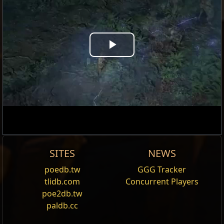
Play
Video
SITES
NEWS
ระดับ
Sorceress
หิน
poedb.tw
GGG Tracker
แก้ไข
tlidb.com
Concurrent Players
ชื่อ
1
poe2db.tw
Tier
Skill Gems
มันอาจจบไม่สวยก็เป็นได้...
paldb.cc
—
MachinariumLowerGoToLargeCorePreFight
{ประกายสายฟ้า}
{น้ำแข็งกระจาย}
{กำแพงไฟ}