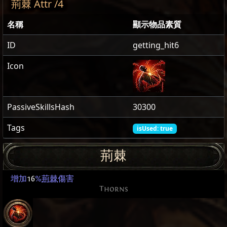
荊棘 Attr /4
名稱
顯示物品素質
ID
getting_hit6
Icon
PassiveSkillsHash
30300
Tags
isUsed: true
荊棘
增加
16
%
荊棘
傷害
Thorns