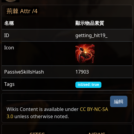
荊棘 Attr /4
名稱
顯示物品素質
ID
getting_hit19_
Icon
PassiveSkillsHash
17903
Tags
isUsed: true
荊棘
編輯
Wikis Content is available under
CC BY-NC-SA
荊棘傷害是一種你可以造成的
擊中
傷害。荊棘傷害不屬於
荊棘
3.0
unless otherwise noted.
攻擊
傷害或
法術
傷害，且不受其詞綴影響。
荊棘傷害是一種你可以造成的
擊中
傷害。荊棘傷害不屬於
攻擊
傷害或
法術
傷害，且不受其詞綴影響。
如果你具有荊棘傷害，則會固定對
近戰
攻擊
擊中
給予
反