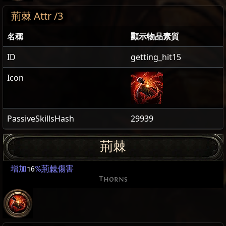
荊棘 Attr /3
名稱
顯示物品素質
ID
getting_hit15
Icon
PassiveSkillsHash
29939
荊棘
增加
16
%
荊棘
傷害
Thorns