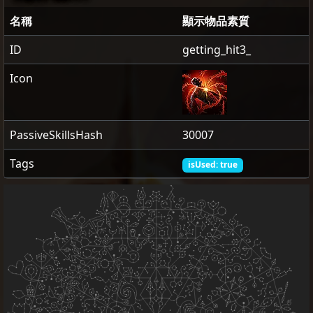
名稱
顯示物品素質
ID
getting_hit3_
Icon
PassiveSkillsHash
30007
Tags
isUsed: true