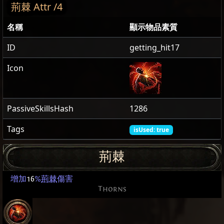
荊棘 Attr /4
名稱
顯示物品素質
ID
getting_hit17
Icon
PassiveSkillsHash
1286
Tags
isUsed: true
荊棘
增加
16
%
荊棘
傷害
Thorns