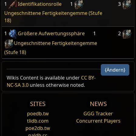
1
Identifikationsrolle
1
3
Ungeschnittene Fertigkeitengemme (Stufe
18)
1
Größere Aufwertungssphäre
1
2
Ungeschnittene Fertigkeitengemme
(Stufe 18)
{Ändern}
Wikis Content is available under
CC BY-
NC-SA 3.0
unless otherwise noted.
SITES
NEWS
poedb.tw
GGG Tracker
tlidb.com
Concurrent Players
poe2db.tw
paldb.cc