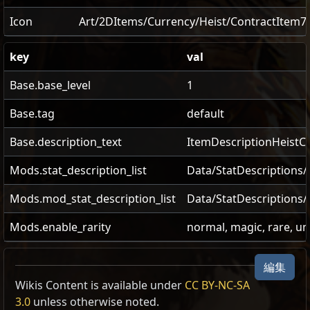
Icon
Art/2DItems/Currency/Heist/ContractItem7
key
val
Base.base_level
1
Base.tag
default
Base.description_text
ItemDescriptionHeistC
Mods.stat_description_list
Data/StatDescriptions/
Mods.mod_stat_description_list
Data/StatDescriptions
Mods.enable_rarity
normal, magic, rare, u
編集
Wikis Content is available under
CC BY-NC-SA
3.0
unless otherwise noted.