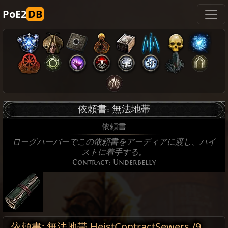
PoE2
DB
依頼書: 無法地帯
依頼書
ローグハーバーでこの依頼書をアーディアに渡し、ハイ
ストに着手する。
Contract: Underbelly
依頼書: 無法地帯 HeistContractSewers /9