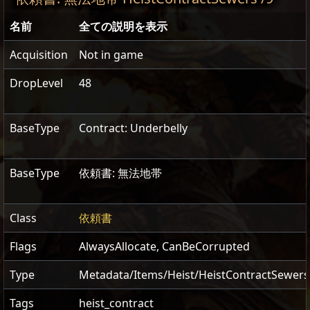
名前
全ての説明を表示
Acquisition
Not in game
DropLevel
48
BaseType
Contract: Underbelly
BaseType
依頼書: 無法地帯
Class
依頼書
Flags
AlwaysAllocate
,
CanBeCorrupted
Type
Metadata/Items/Heist/HeistContractSewers
Tags
heist_contract