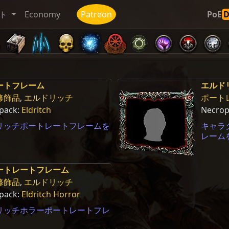
ト
Economy
Patreon
PoE
ートフレーム
エルド
修飾品
,
エルドリッチ
ポート
 pack:
Eldritch
Necrop
リッチポートレートフレームを
キャラ
レーム
ートレートフレーム
修飾品
,
エルドリッチ
 pack:
Eldritch Horror
リッチホラーポートレートフレ