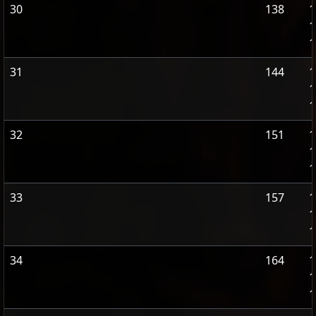
30
138
1
1
1
31
144
1
1
1
32
151
1
1
1
33
157
1
1
1
34
164
1
1
1