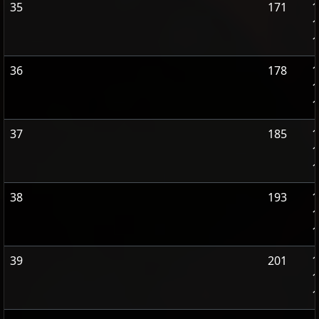
35
171
1
1
1
36
178
1
1
1
37
185
1
1
1
38
193
1
1
1
39
201
1
1
1