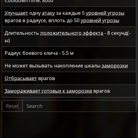
CooldownTime: 8000
Улучшает
одну
атаку
за каждые
5
уровней угрозы
врагов в радиусе, вплоть до
50
уровней угрозы
Длительность
положительного эффекта
-
8
секунд(-
ы)
Радиус боевого клича -
5.5
м
Не может вызывать накопление шкалы
заморозки
Отбрасывает
врагов
Замораживает
готовых к заморозке
врагов