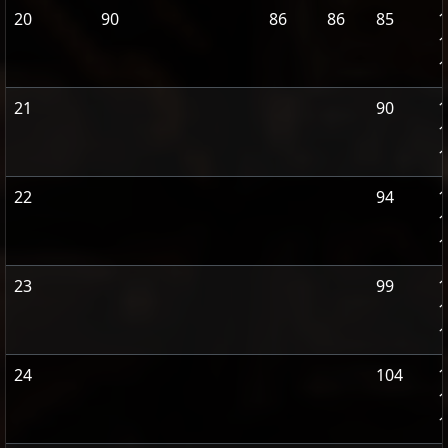
20
90
86
86
85
1
1
1
21
90
1
1
1
22
94
1
1
1
23
99
1
1
1
24
104
1
1
1