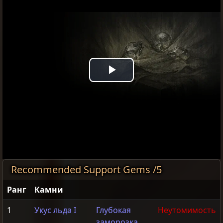
Play
Video
Recommended Support Gems /5
Ранг
Камни
1
Укус льда I
Глубокая
Неутомимость
заморозка