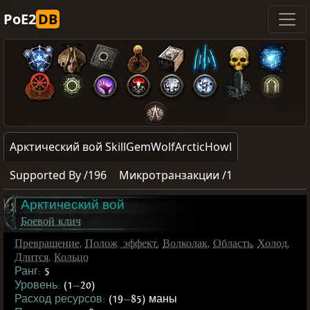
PoE2
DB
Арктический вой SkillGemWolfArcticHowl
Supported By /196
Микротранзакции /1
Арктический вой
Боевой клич
Превращение
,
Полож. эффект
,
Волколак
,
Область
,
Холод
,
Длится
,
Кольцо
Ранг:
5
Уровень:
(1
—
20)
Расход ресурсов:
(19
—
85) маны