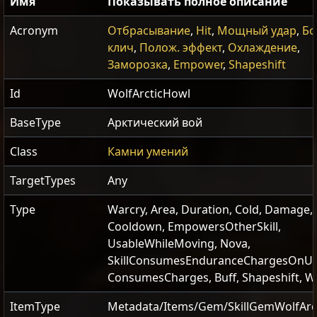
Имя
Показывать полное описание
Acronym
Отбрасывание
,
Hit
,
Мощный удар
,
Бо
клич
,
Полож. эффект
,
Охлаждение
,
Заморозка
,
Empower
,
Shapeshift
Id
WolfArcticHowl
BaseType
Арктический вой
Class
Камни умений
TargetTypes
Any
Type
Warcry, Area, Duration, Cold, Damage,
Cooldown, EmpowersOtherSkill,
UsableWhileMoving, Nova,
SkillConsumesEnduranceChargesOnUs
ConsumesCharges, Buff, Shapeshift, W
ItemType
Metadata/Items/Gem/SkillGemWolfArc