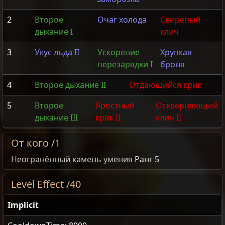
2
Второе
Очаг холода
Свирепый
дыхание I
клич
3
Укус льда II
Ускорение
Хрупкая
перезарядки I
броня
4
Второе дыхание II
Отдающийся крик
5
Второе
Яростный
Оскверняющий
дыхание III
крик II
клич II
От кого /1
Неогранённый камень умения
Ранг 5
Level Effect /40
Implicit