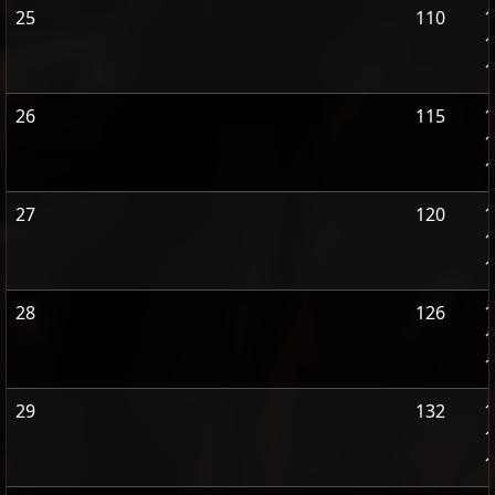
25
110
1
1
1
26
115
1
1
1
27
120
1
1
1
28
126
1
1
1
29
132
1
1
1