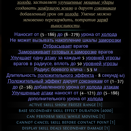
холода
, заставляет
улучшенные
мощные удары
создавать
замёрзшую землю
и дарует
союзникам
добавленный урон от
холода
. Умение можно
мгновенно перезарядить, потратив
заряд
выносливости
.
Наносит от
(5
—
186)
до
(8
—
279)
урона от
холода
Не может вызывать накопление шкалы
заморозки
Отбрасывает
врагов
Замораживает
готовых к заморозке
врагов
Улучшает
одну
атаку
за каждые
5
уровней угрозы
врагов в радиусе, вплоть до
50
уровней угрозы
Радиус боевого клича -
5.5
м
Длительность
положительного эффекта
-
8
секунд(-ы)
Положительный эффект
дарует
союзникам
от
(1
—
37)
до
(2
—
56)
добавленного урона от
холода
атакам
Улучшенные
атаки
наносят от
(4
—
121)
до
(5
—
186)
дополнительного урона от
холода
active skill show freeze range [1]
base secondary skill effect duration [4000]
can perform skill while moving [1]
cannot cancel skill before contact point [1]
display skill deals secondary damage [1]