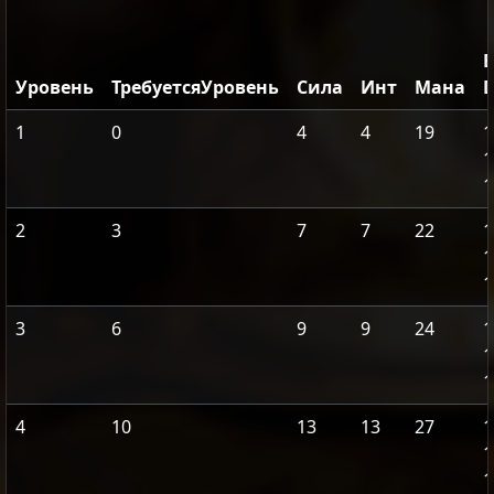
B
Уровень
ТребуетсяУровень
Сила
Инт
Мана
1
0
4
4
19
1
1
1
2
3
7
7
22
1
1
1
3
6
9
9
24
1
1
1
4
10
13
13
27
1
1
1