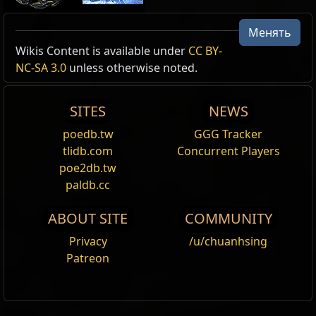
Менять
Active Type: Warcry, Area, Duration, Cold,
Арктический вой кровавой луны
Wikis Content is available under
CC BY-
Damage, Cooldown, EmpowersOtherSkill,
Эффект Арктического воя
NC-SA 3.0
unless otherwise noted.
,
Кровавая луна
UsableWhileMoving, Nova,
Cost:
85
SkillConsumesEnduranceChargesOnUse,
Ваш Арктический вой приобретает эффект кровавой
SITES
NEWS
ConsumesCharges, Buff, Shapeshift, Wolf
луны.
poedb.tw
GGG Tracker
Reset
tlidb.com
Concurrent Players
poe2db.tw
Власть огня
paldb.cc
Усиливает любое умение, наносящее урон.
Усиленные умения
приобретают
урон от
огня
,
ABOUT SITE
COMMUNITY
но наносят меньше урона от
холода
и
молнии
.
Privacy
/u/chuanhsing
Эффективность I
Patreon
Усиливает любое умение. Усиленные умения
затрачивают меньше ресурсов на
использование. Не может усиливать умения,