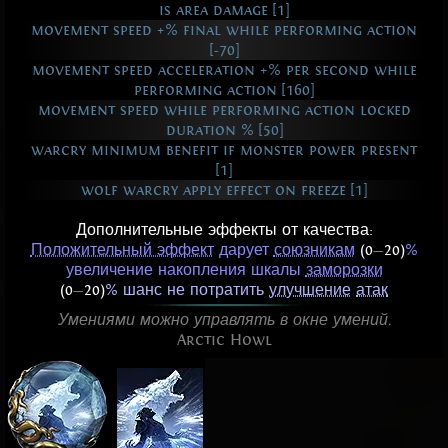
is area damage [1]
movement speed +% final while performing action
[-70]
movement speed acceleration +% per second while
performing action [160]
movement speed while performing action locked
duration % [50]
warcry minimum benefit if monster power present
[1]
wolf warcry apply effect on freeze [1]
Дополнительные эффекты от качества:
Положительный эффект
дарует
союзникам
(0
—
20)
%
увеличение накопления шкалы
заморозки
(0
—
20)
% шанс не потратить
улучшение
атак
Умениями можно управлять в окне умений.
Arctic Howl