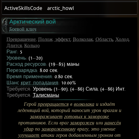
ActiveSkillsCode
arctic_howl
Арктический вой
Боевой клич
Превращение
,
Полож. эффект
,
Волколак
,
Область
,
Холод
,
Длится
,
Кольцо
Ранг:
5
Уровень:
(1
—
20)
Расход ресурсов:
(19
—
85) маны
Перезарядка:
8.00 сек.
Время применения:
0.80 сек.
Шанс
крит. попадания
:
10.00%
Требуется:
Уровень (1
—
90)
,
(4
—
86) Сила
,
(4
—
86) Инт.
Требуется:
Талисманы
Герой
превращается
в
волколака
и издаёт
леденящий вой, который наносит урон врагам и
замораживает
готовых к заморозке
противников. Если враг
заморожен
или
нанесён
удар
по
замороженному
врагу, это умение
улучшает
атаки героя добавленным уроном от