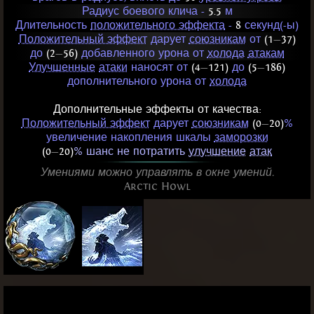
Радиус боевого клича -
5.5
м
Длительность
положительного эффекта
-
8
секунд(-ы)
Положительный эффект
дарует
союзникам
от
(1
—
37)
до
(2
—
56)
добавленного урона от
холода
атакам
Улучшенные
атаки
наносят от
(4
—
121)
до
(5
—
186)
дополнительного урона от
холода
Дополнительные эффекты от качества:
Положительный эффект
дарует
союзникам
(0
—
20)
%
увеличение накопления шкалы
заморозки
(0
—
20)
% шанс не потратить
улучшение
атак
Умениями можно управлять в окне умений.
Arctic Howl