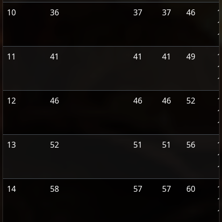
10
36
37
37
46
1
1
1
11
41
41
41
49
1
1
1
12
46
46
46
52
1
1
1
13
52
51
51
56
1
1
1
14
58
57
57
60
1
1
1