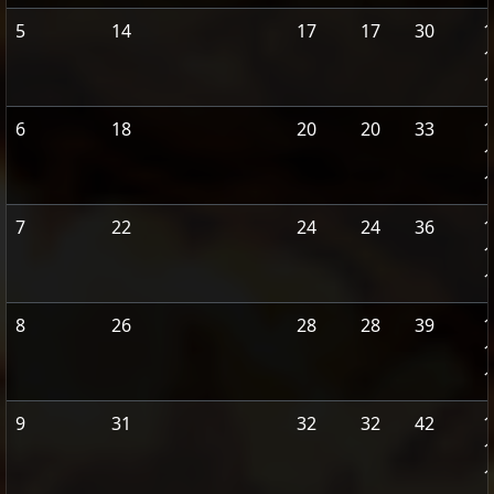
5
14
17
17
30
1
1
1
6
18
20
20
33
1
1
1
7
22
24
24
36
1
1
1
8
26
28
28
39
1
1
1
9
31
32
32
42
1
1
1