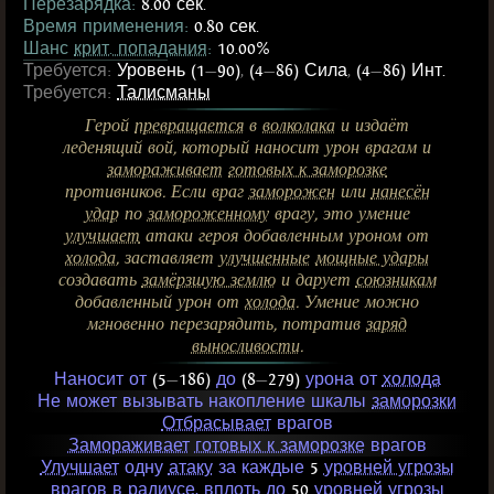
Перезарядка:
8.00 сек.
Время применения:
0.80 сек.
Шанс
крит. попадания
:
10.00%
Требуется:
Уровень (1
—
90)
,
(4
—
86) Сила
,
(4
—
86) Инт.
Требуется:
Талисманы
Герой
превращается
в
волколака
и издаёт
леденящий вой, который наносит урон врагам и
замораживает
готовых к заморозке
противников. Если враг
заморожен
или
нанесён
удар
по
замороженному
врагу, это умение
улучшает
атаки героя добавленным уроном от
холода
, заставляет
улучшенные
мощные удары
создавать
замёрзшую землю
и дарует
союзникам
добавленный урон от
холода
. Умение можно
мгновенно перезарядить, потратив
заряд
выносливости
.
Наносит от
(5
—
186)
до
(8
—
279)
урона от
холода
Не может вызывать накопление шкалы
заморозки
Отбрасывает
врагов
Замораживает
готовых к заморозке
врагов
Улучшает
одну
атаку
за каждые
5
уровней угрозы
врагов в радиусе, вплоть до
50
уровней угрозы