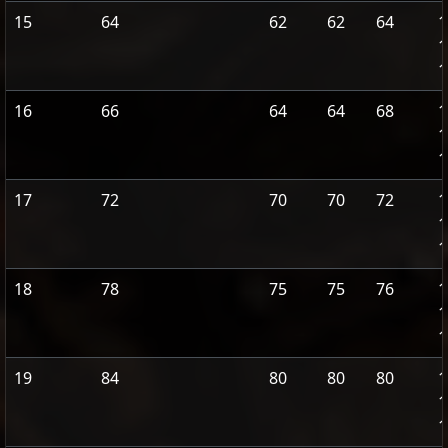
15
64
62
62
64
1
1
1
16
66
64
64
68
1
1
1
17
72
70
70
72
1
1
1
18
78
75
75
76
1
1
1
19
84
80
80
80
1
1
1