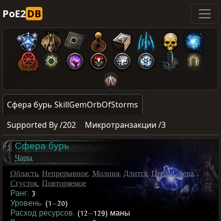
PoE2
DB
Сфера бурь SkillGemOrbOfStorms
Supported By /202
Микротранзакции /3
Сфера бурь
Чары
Область
,
Непрерывное
,
Молния
,
Длится
,
Цепь
,
Сфера
,
Сгусток
,
Повторяемое
Ранг:
3
Уровень:
(1
—
20)
Расход ресурсов:
(12
—
129) маны