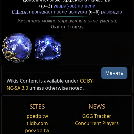
Дополнительные эффекты от качества:
+(0
—
3)
удара(-ов) по цепи
Сфера
пропадает после выпуска
(0
—
6)
разрядов
Умениями можно управлять в окне умений.
Orb of Storms
Менять
Active Type: Spell, Damage, Lightning, Area,
Небесная Сфера бурь
Wikis Content is available under
CC BY-
Chains, Triggerable, Trappable, Mineable, Totemable,
Эффект Сферы бурь
NC-SA 3.0
unless otherwise noted.
,
Небесные
AreaSpell, Orb, UsableWhileMoving, Limit, Duration,
Cost:
100
Sustained, GeneratesInfusion, GeneratesRemnants,
Ваша Сфера бурь приобретает небесный эффект.
SITES
NEWS
Unleashable
Демоническая Сфера бурь
poedb.tw
GGG Tracker
Эффект Сферы бурь
,
Демонические
Reset
tlidb.com
Concurrent Players
Cost:
70
poe2db.tw