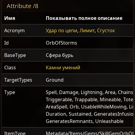
Attribute /8
Имя
Показывать полное описание
Acronym
Удар по цепи
,
Лимит
,
Сгусток
Id
OrbOfStorms
BaseType
Сфера бурь
Class
Камни умений
TargetTypes
Ground
Type
Spell, Damage, Lightning, Area, Chains,
Triggerable, Trappable, Mineable, Tote
AreaSpell, Orb, UsableWhileMoving, Lim
Duration, Sustained, GeneratesInfusio
GeneratesRemnants, Unleashable
ItemType
Metadata/Items/Gems/SkillGemOrbOf