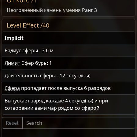
От кого /1
Неогранённый камень умения
Ранг 3
Level Effect /40
Implicit
Радиус сферы -
3.6
м
Лимит
Сфер бурь:
1
Длительность сферы -
12
секунд(-ы)
Сфера
пропадает после выпуска
6
разрядов
Выпускает заряд каждые
4
секунд(-ы) и при
сотворении вами
чар
рядом со
сферой