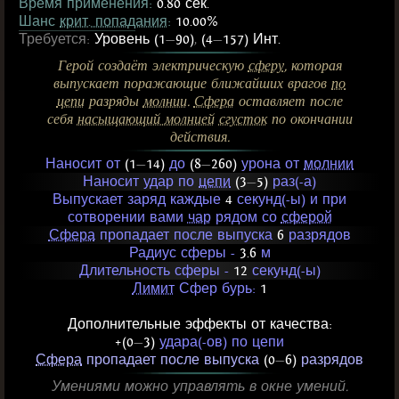
Время применения:
0.80 сек.
Шанс
крит. попадания
:
10.00%
Требуется:
Уровень (1
—
90)
,
(4
—
157) Инт.
Герой создаёт электрическую
сферу
, которая
выпускает поражающие ближайших врагов
по
цепи
разряды
молнии
.
Сфера
оставляет после
себя
насыщающий молнией
сгусток
по окончании
действия.
Наносит от
(1
—
14)
до
(8
—
260)
урона от
молнии
Наносит удар по
цепи
(3
—
5)
раз(-а)
Выпускает заряд каждые
4
секунд(-ы) и при
сотворении вами
чар
рядом со
сферой
Сфера
пропадает после выпуска
6
разрядов
Радиус сферы -
3.6
м
Длительность сферы -
12
секунд(-ы)
Лимит
Сфер бурь:
1
Дополнительные эффекты от качества:
+(0
—
3)
удара(-ов) по цепи
Сфера
пропадает после выпуска
(0
—
6)
разрядов
Умениями можно управлять в окне умений.