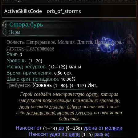
ActiveSkillsCode
orb_of_storms
Сфера бурь
Чары
Область
,
Непрерывное
,
Молния
,
Длится
,
Цепь
,
Сфера
,
Сгусток
,
Повторяемое
Ранг:
3
Уровень:
(1
—
20)
Расход ресурсов:
(12
—
129) маны
Время применения:
0.80 сек.
Шанс
крит. попадания
:
10.00%
Требуется:
Уровень (1
—
90)
,
(4
—
157) Инт.
Герой создаёт электрическую
сферу
, которая
выпускает поражающие ближайших врагов
по
цепи
разряды
молнии
.
Сфера
оставляет после
себя
насыщающий молнией
сгусток
по окончании
действия.
Наносит от
(1
—
14)
до
(8
—
260)
урона от
молнии
Наносит удар по
цепи
(3
—
5)
раз(-а)