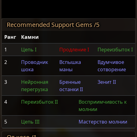
Recommended Support Gems /5
Ранг
Камни
1
Цепь I
Продление I
Переизбыток I
2
Проводник
Вспышка
Вдумчивое
шока
маны
сотворение
3
Нейронная
Бренные
Зенит II
перегрузка
останки II
4
Переизбыток II
Восприимчивость к
молнии
5
Цепь III
Мастерство молнии