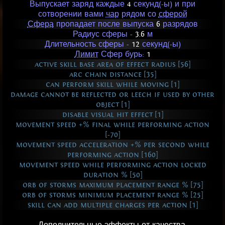
Выпускает заряд каждые
4
секунд(-ы) и при
сотворении вами
чар
рядом со
сферой
Сфера
пропадает после выпуска
6
разрядов
Радиус сферы -
3.6
м
Длительность сферы -
12
секунд(-ы)
Лимит
Сфер бурь:
1
active skill base area of effect radius [56]
arc chain distance [35]
can perform skill while moving [1]
damage cannot be reflected or leech if used by other
object [1]
disable visual hit effect [1]
movement speed +% final while performing action
[-70]
movement speed acceleration +% per second while
performing action [160]
movement speed while performing action locked
duration % [50]
orb of storms maximum placement range % [75]
orb of storms minimum placement range % [25]
skill can add multiple charges per action [1]