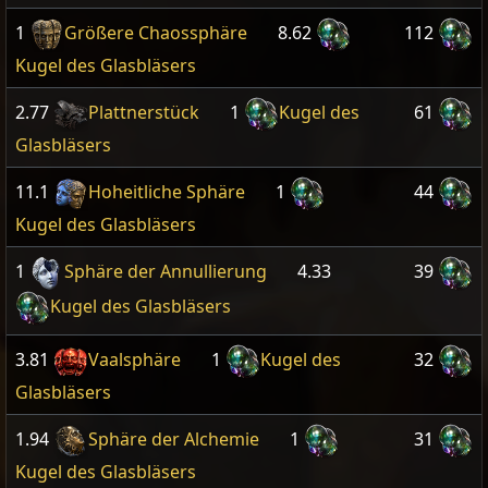
1
Größere Chaossphäre
8.62
112
Kugel des Glasbläsers
2.77
Plattnerstück
1
Kugel des
61
Glasbläsers
11.1
Hoheitliche Sphäre
1
44
Kugel des Glasbläsers
1
Sphäre der Annullierung
4.33
39
Kugel des Glasbläsers
3.81
Vaalsphäre
1
Kugel des
32
Glasbläsers
1.94
Sphäre der Alchemie
1
31
Kugel des Glasbläsers