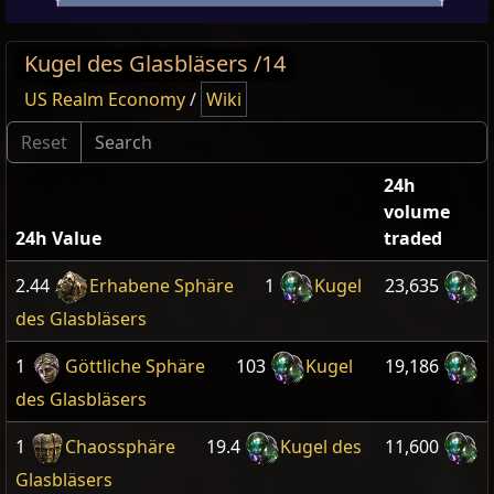
Kugel des Glasbläsers /14
US Realm Economy
/
Wiki
24h
volume
24h Value
traded
2.44
Erhabene Sphäre
1
Kugel
23,635
des Glasbläsers
1
Göttliche Sphäre
103
Kugel
19,186
des Glasbläsers
1
Chaossphäre
19.4
Kugel des
11,600
Glasbläsers