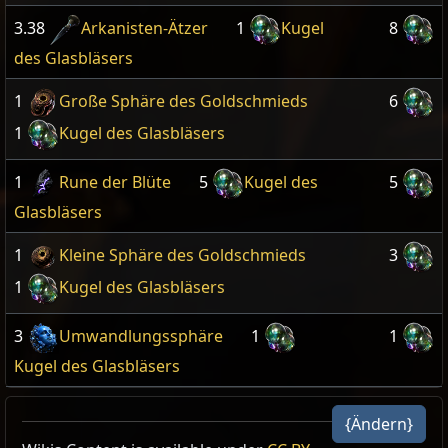
3.38
Arkanisten-Ätzer
1
Kugel
8
des Glasbläsers
1
Große Sphäre des Goldschmieds
6
1
Kugel des Glasbläsers
1
Rune der Blüte
5
Kugel des
5
Glasbläsers
1
Kleine Sphäre des Goldschmieds
3
1
Kugel des Glasbläsers
3
Umwandlungssphäre
1
1
Kugel des Glasbläsers
{Ändern}