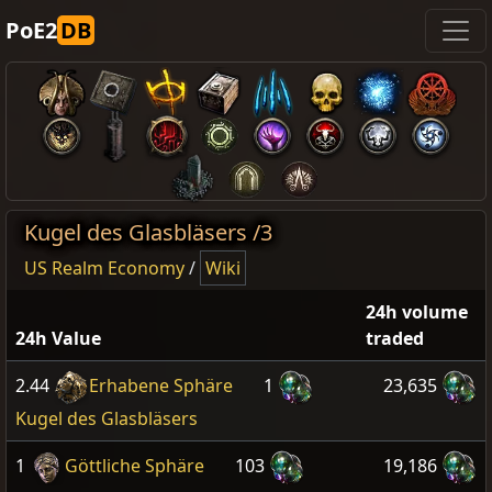
PoE2
DB
Kugel des Glasbläsers /3
US Realm Economy
/
Wiki
24h volume
24h Value
traded
2.44
Erhabene Sphäre
1
23,635
Kugel des Glasbläsers
1
Göttliche Sphäre
103
19,186