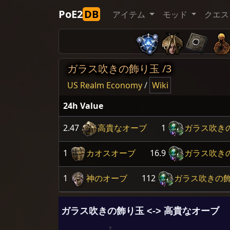
PoE2
DB
アイテム
モッド
クエス
ガラス吹きの飾り玉 /3
US Realm Economy
/
Wiki
24h Value
2.47
高貴なオーブ
1
ガラス吹き
1
カオスオーブ
16.9
ガラス吹き
1
神のオーブ
112
ガラス吹きの