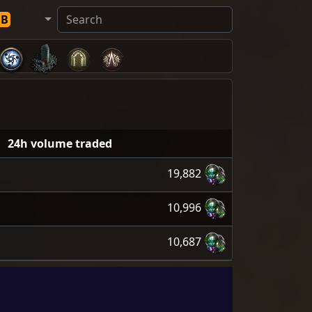
DB
24h volume traded
19,882
10,996
10,687