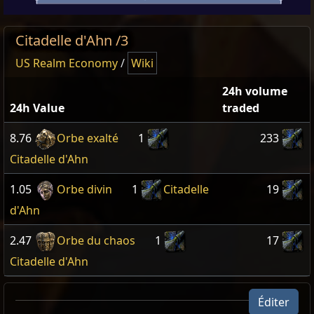
Citadelle d'Ahn /3
US Realm Economy
/
Wiki
24h volume
24h Value
traded
8.76
Orbe exalté
1
233
Citadelle d'Ahn
1.05
Orbe divin
1
Citadelle
19
d'Ahn
2.47
Orbe du chaos
1
17
Citadelle d'Ahn
Éditer