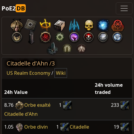
PoE2
DB
Citadelle d'Ahn /3
US Realm Economy
/
Wiki
24h volume
24h Value
traded
8.76
Orbe exalté
1
233
Citadelle d'Ahn
1.05
Orbe divin
1
Citadelle
19