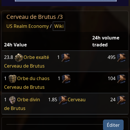
Cerveau de Brutus /3
US Realm Economy
/
Wiki
24h volume
24h Value
traded
23.8
Orbe exalté
1
495
Cerveau de Brutus
1
Orbe du chaos
1
104
Cerveau de Brutus
1
Orbe divin
1.85
Cerveau
24
de Brutus
Éditer