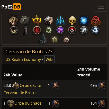
PoE2
DB
Cerveau de Brutus /3
US Realm Economy
/
Wiki
24h volume
24h Value
traded
23.8
Orbe exalté
1
495
Cerveau de Brutus
1
Orbe du chaos
1
104