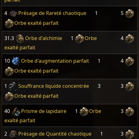
4
Présage de Rareté chaotique
1
5
Orbe exalté parfait
31.3
Orbe d'alchimie
1
Orbe
4
exalté parfait
10
Orbe d'augmentation parfait
1
4
Orbe exalté parfait
1
Souffrance liquide concentrée
3
3
Orbe exalté parfait
40
Prisme de lapidaire
1
Orbe
3
exalté parfait
2
Présage de Quantité chaotique
1
3