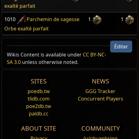
exalté parfait
1010
Parchemin de sagesse
1
1
Orbe exalté parfait
Éditer
Wikis Content is available under
CC BY-NC-
SA 3.0
unless otherwise noted.
SITES
NEWS
poedb.tw
GGG Tracker
tlidb.com
Concurrent Players
poe2db.tw
paldb.cc
ABOUT SITE
COMMUNITY
Privacy
/u/chuanhsing