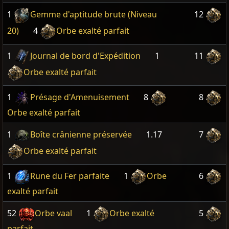
1
Gemme d'aptitude brute (Niveau
12
20)
4
Orbe exalté parfait
1
Journal de bord d'Expédition
1
11
Orbe exalté parfait
1
Présage d'Amenuisement
8
8
Orbe exalté parfait
1
Boîte crânienne préservée
1.17
7
Orbe exalté parfait
1
Rune du Fer parfaite
1
Orbe
6
exalté parfait
52
Orbe vaal
1
Orbe exalté
5
parfait