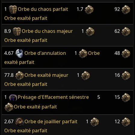
1
Orbe du chaos parfait
1.7
92
Orbe exalté parfait
8.9
Orbe du chaos majeur
1
62
Orbe exalté parfait
4.67
Orbe d'annulation
1
Orbe
48
exalté parfait
77.8
Orbe exalté majeur
1
16
Orbe exalté parfait
1
Présage d'Effacement sénestre
5
15
Orbe exalté parfait
2.67
Orbe de joaillier parfait
1
12
Orbe exalté parfait