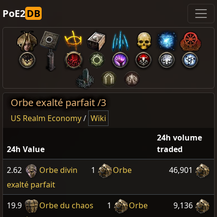
PoE2
DB
Orbe exalté parfait /3
US Realm Economy
/
Wiki
24h volume
24h Value
traded
2.62
Orbe divin
1
Orbe
46,901
exalté parfait
19.9
Orbe du chaos
1
Orbe
9,136