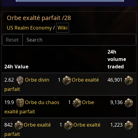
Orbe exalté parfait /28
US Realm Economy
/
Wiki
24h
volume
24h Value
traded
2.62
Orbe divin
1
Orbe exalté
46,901
parfait
19.9
Orbe du chaos
1
Orbe
9,136
exalté parfait
842
Orbe exalté
1
Orbe exalté
1,223
parfait