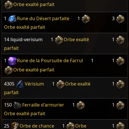
Orbe exalté parfait
1
Rune du Désert parfaite
1
3
Orbe exalté parfait
14 liquid-verisium
1
Orbe exalté
1
parfait
1
Rune de la Poursuite de Farrul
1
1
Orbe exalté parfait
4305
Vérisium
1
Orbe exalté
1
parfait
150
Ferraille d'armurier
1
1
Orbe exalté parfait
25
Orbe de chance
1
Orbe
1