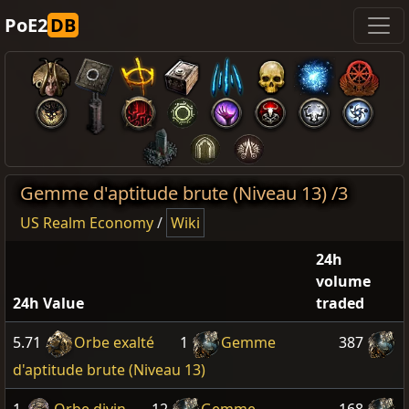
PoE2
DB
Gemme d'aptitude brute (Niveau 13) /3
US Realm Economy
/
Wiki
24h
volume
24h Value
traded
5.71
Orbe exalté
1
Gemme
387
d'aptitude brute (Niveau 13)