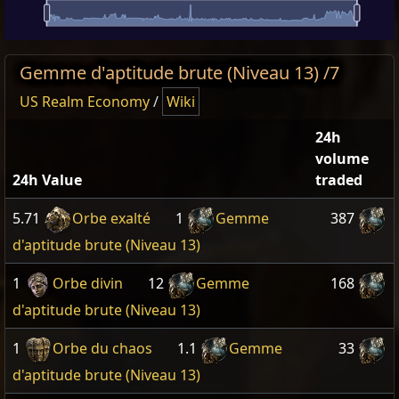
Gemme d'aptitude brute (Niveau 13) /7
US Realm Economy
/
Wiki
24h
volume
24h Value
traded
5.71
Orbe exalté
1
Gemme
387
d'aptitude brute (Niveau 13)
1
Orbe divin
12
Gemme
168
d'aptitude brute (Niveau 13)
1
Orbe du chaos
1.1
Gemme
33
d'aptitude brute (Niveau 13)