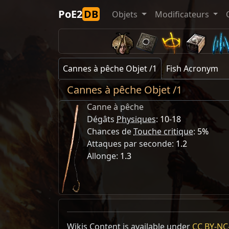
PoE2
DB
Objets
Modificateurs
Cannes à pêche Objet /1
Fish Acronym
Cannes à pêche Objet /1
Canne à pêche
Dégâts
Physiques
:
10-18
Chances de
Touche critique
:
5%
Attaques par seconde:
1.2
Allonge:
1.3
Wikis Content is available under
CC BY-NC-