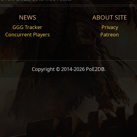
Niveau
Pre/Suf
Description
1
Préfixe
(20
—
40)
% d'Augmentation de la
For
NEWS
ABOUT SITE
GGG Tracker
Privacy
Concurrent Players
Patreon
1
Préfixe
(15
—
30)
% de Réduction de la Conso
Pêche
1
Suffixe
(30
—
50)
% d'Augmentation de la Por
Copyright © 2014-2026 PoE2DB.
1
Suffixe
(15
—
20)
% d'Augmentation de la Qua
1
Suffixe
(25
—
40)
% d'Augmentation de la Rar