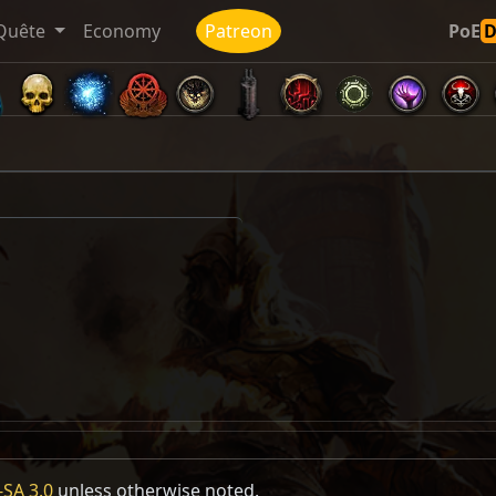
Quête
Economy
Patreon
PoE
SA 3.0
unless otherwise noted.