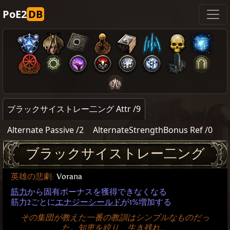
PoE2
DB
ブラックサイストレー二ング Attr /9
Alternate Passive /2
AlternateStrengthBonus Ref /0
ブラックサイストレー二ング
英雄の悲劇
:
Vorana
筋力
から固有ボーナスを獲得できなくなる
筋力2ごとに
エナジーシールド
が1%増加する
その集団が教えた一番の教訓はシンプルなものだっ
た。知恵を絞り、生き残れ。