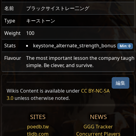
名前
ブラックサイストレー二ング
Type
キーストーン
Weight
100
Stats
keystone_alternate_strength_bonus
Min: 0
Flavour
The most important lesson the company taugh
simple. Be clever, and survive.
編集
Wikis Content is available under
CC BY-NC-SA
Faction
ブラックサイストレーニング
キーストーン
3.0
unless otherwise noted.
筋力
から固有ボーナスを得られなくなる。
Vorana:
ブラックサイストレー二ング
筋力2ごとに
エナジーシールド
が1%増加する。
Kalguuran
市集/Trade
SITES
NEWS
Medved:
サーキュラーティーチング
poedb.tw
GGG Tracker
市集/Trade
tlidb.com
Concurrent Players