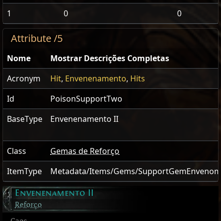
1
0
0
Attribute /5
Nome
Mostrar Descrições Completas
Acronym
Hit
,
Envenenamento
,
Hits
Id
PoisonSupportTwo
BaseType
Envenenamento II
Class
Gemas de Reforço
ItemType
Metadata/Items/Gems/SupportGemEnveno
Envenenamento II
Reforço
Caos