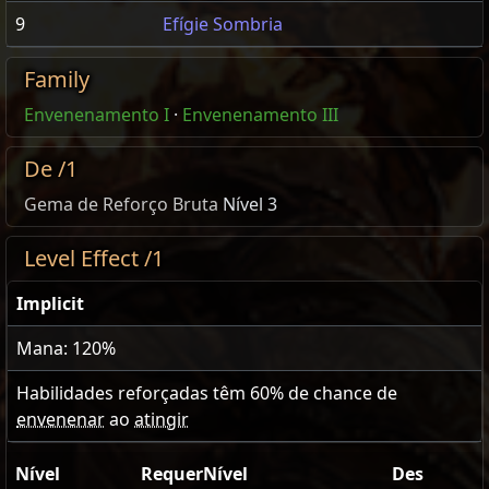
9
Efígie Sombria
Family
Envenenamento I
·
Envenenamento III
De /1
Gema de Reforço Bruta
Nível 3
Level Effect /1
Implicit
Mana: 120%
Habilidades reforçadas têm
60
% de chance de
envenenar
ao
atingir
Nível
RequerNível
Des