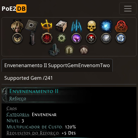
PoE2
DB
Envenenamento II SupportGemEnvenomTwo
Supported Gem /241
Envenenamento II
Reforço
Caos
Categoria
:
Envenenar
Nível:
3
Multiplicador de Custo:
120%
Requisitos do Reforço
:
+5 Des