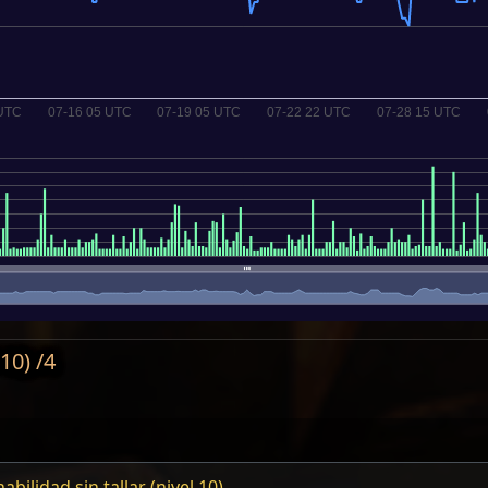
10) /4
bilidad sin tallar (nivel 10)