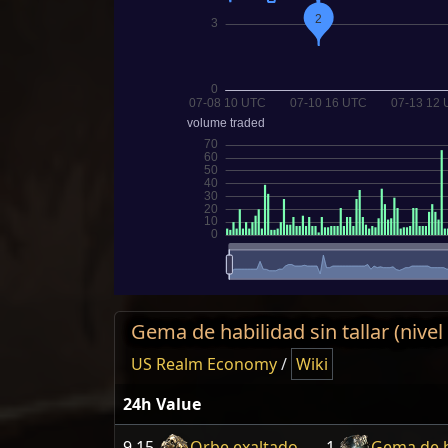
Gema de habilidad sin tallar (nivel 
US Realm Economy
/
Wiki
24h Value
9.15
Orbe exaltado
1
Gema de ha