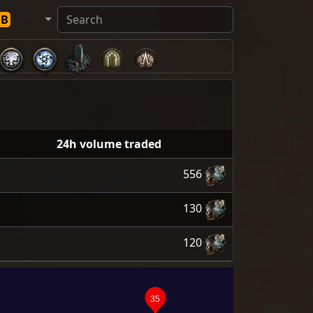
DB
24h volume traded
556
130
120