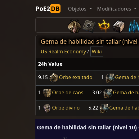
PoE2
DB
Objetos
Modificadores
Gema de habilidad sin tallar (nivel 
US Realm Economy
/
Wiki
24h Value
9.15
Orbe exaltado
1
Gema de ha
1
Orbe de caos
3.02
Gema de hab
1
Orbe divino
5.22
Gema de habil