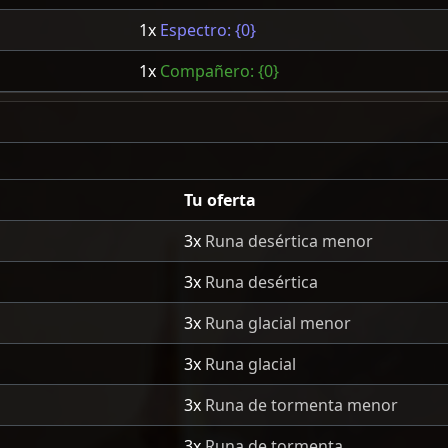
1x
Espectro: {0}
1x
Compañero: {0}
Tu oferta
3x
Runa desértica menor
3x
Runa desértica
3x
Runa glacial menor
3x
Runa glacial
3x
Runa de tormenta menor
3x
Runa de tormenta