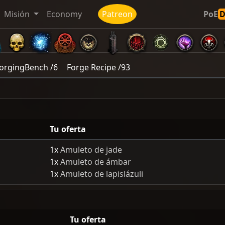
Misión
Economy
Patreon
PoE
forgingBench /6
Forge Recipe /93
Tu oferta
1x
Amuleto de jade
1x
Amuleto de ámbar
1x
Amuleto de lapislázuli
Tu oferta