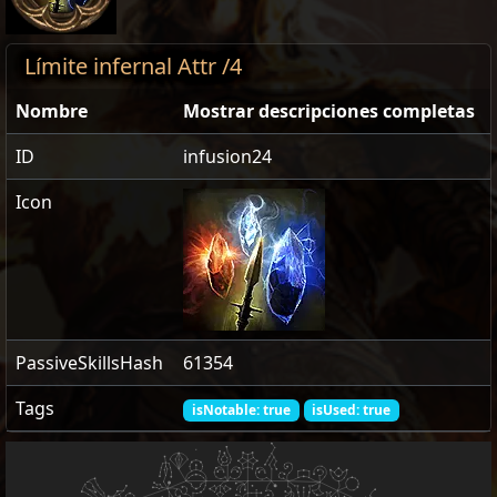
Límite infernal Attr /4
Nombre
Mostrar descripciones completas
ID
infusion24
Icon
PassiveSkillsHash
61354
Tags
isNotable: true
isUsed: true