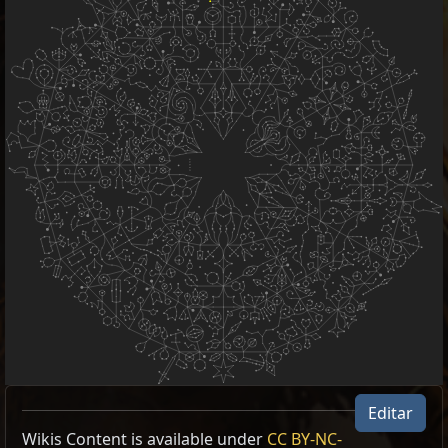
Editar
Wikis Content is available under
CC BY-NC-
Type
Items
Result