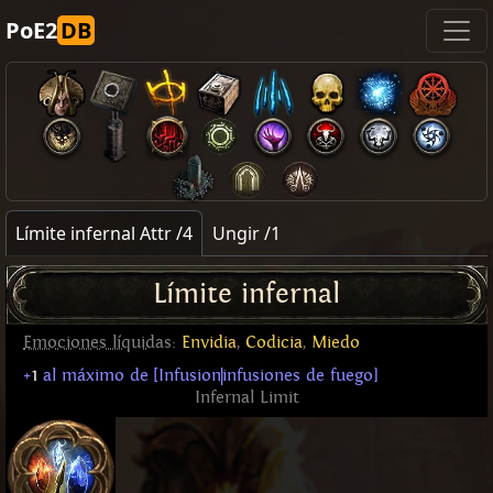
PoE2
DB
Límite infernal Attr /4
Ungir /1
Límite infernal
Emociones líquidas
:
Envidia
,
Codicia
,
Miedo
+
1
al máximo de [Infusion|infusiones de fuego]
Infernal Limit