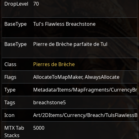
DropLevel
70
BaseType
Tul's Flawless Breachstone
BaseType
Pierre de Brèche parfaite de Tul
Class
Pierres de Brèche
Flags
AllocateToMapMaker
,
AlwaysAllocate
Type
Metadata/Items/MapFragments/CurrencyBr
Tags
breachstone5
Icon
Art/2DItems/Currency/Breach/TulsFlawlessB
MTX Tab
5000
Stacks