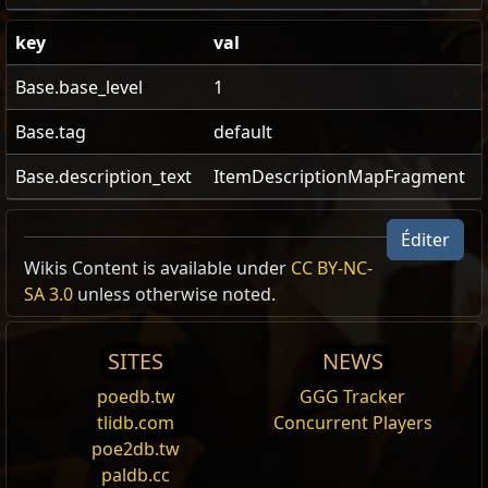
key
val
Base.base_level
1
Base.tag
default
Base.description_text
ItemDescriptionMapFragment
Éditer
Wikis Content is available under
CC BY-NC-
Reset
SA 3.0
unless otherwise noted.
Pierre de Brèche
SITES
NEWS
Pierre de Brèche de Xoph
Les Monstres rares cèdent un type de récompense
poedb.tw
GGG Tracker
supplémentaire
tlidb.com
Concurrent Players
La Zone a 2 Modificateurs supplémentaires,
poe2db.tw
choisis au hasard
paldb.cc
100% d'Augmentation du Gain d'expérience