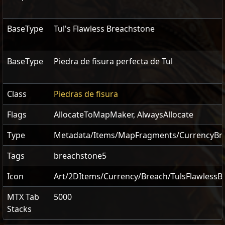
BaseType
Tul's Flawless Breachstone
BaseType
Piedra de fisura perfecta de Tul
Class
Piedras de fisura
Flags
AllocateToMapMaker
,
AlwaysAllocate
Type
Metadata/Items/MapFragments/CurrencyBr
Tags
breachstone5
Icon
Art/2DItems/Currency/Breach/TulsFlawlessB
MTX Tab
5000
Stacks