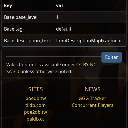
key
val
Base.base_level
1
Base.tag
default
Base.description_text
ItemDescriptionMapFragment
Editar
Wikis Content is available under
CC BY-NC-
Reset
SA 3.0
unless otherwise noted.
Piedra de fisura
SITES
NEWS
Piedra de fisura de Xoph
Los monstruos raros arrojan un tipo de
poedb.tw
GGG Tracker
recompensa adicional
tlidb.com
Concurrent Players
El área tiene 2 modificadores aleatorios
poe2db.tw
adicionales
paldb.cc
Experiencia ganada aumentada un 100%
Nivel de los monstruos: 81