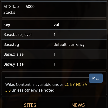
MTX Tab
5000
Stacks
key
val
Base.base_level
1
Base.tag
default, currency
Base.x_size
1
Base.y_size
1
편집
US Realm Economy
Wiki
Wikis Content is available under
CC BY-NC-SA
相同物品 Recipe /2
3.0
unless otherwise noted.
24h volume
제안
당신의 제안
Note
24h Value
traded
SITES
NEWS
폐허의 에센스
3x
하위 폐허의 에센