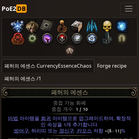
PoE2
DB
폐허의 에센스 CurrencyEssenceChaos
Forge recipe
폐허의 에센스 /1
폐허의 에센스
중첩 가능 화폐
중첩 개수:
1 / 10
마법
아이템을
희귀
아이템으로 업그레이드하여, 확정적
인 속성을 1개 추가합니다.
방어구
, 허리띠 또는
장신구
:
카오스
저항
+(8
—
11)
%