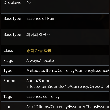
DropLevel
40
BaseType
Essence of Ruin
BaseType
폐허의 에센스
Class
중첩 가능 화폐
Flags
AlwaysAllocate
Type
Metadata/Items/Currency/CurrencyEssence
Sound
Audio/Sound
Effects/ItemSounds/4.0/Currency/Orbs/Orb
Tags
essence, currency
Icon
Art/2DItems/Currency/Essence/ChaosEssenc