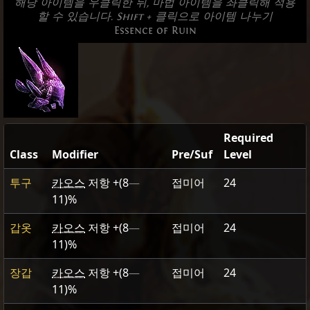
해당 아이템을 우클릭한 뒤, 마법 아이템을 좌클릭해 적용
할 수 있습니다. Shift + 클릭으로 아이템 나누기
Essence of Ruin
Required
Class
Modifier
Pre/Suf
Level
투구
카오스
저항
+(8
—
접미어
24
11)
%
갑옷
카오스
저항
+(8
—
접미어
24
11)
%
장갑
카오스
저항
+(8
—
접미어
24
11)
%