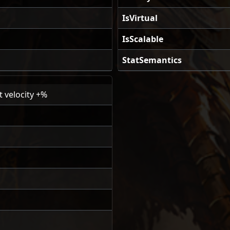
IsVirtual
IsScalable
StatSemantics
 velocity +%