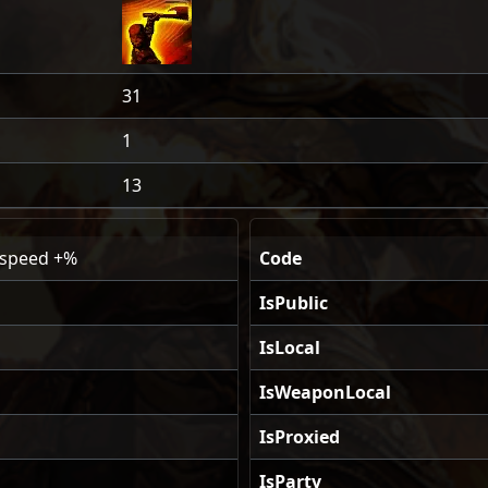
31
1
13
 speed +%
Code
IsPublic
IsLocal
IsWeaponLocal
IsProxied
IsParty