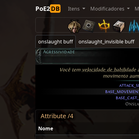
PoE2
DB
Itens
Modificadores
M
onslaught buff
onslaught_invisible buff
Agressividade
Você tem
velocidade de habilidade
a
movimento aum
attack_
base_movemen
base_cast
Onsl
Attribute /4
Nome