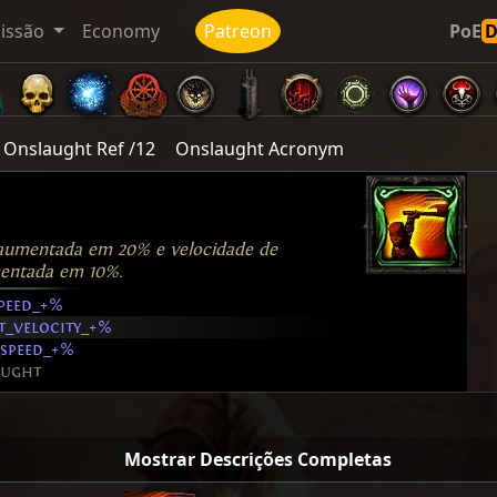
issão
Economy
Patreon
PoE
Onslaught Ref /12
Onslaught Acronym
umentada em 20% e velocidade de
entada em 10%.
speed_+%
t_velocity_+%
_speed_+%
aught
Mostrar Descrições Completas