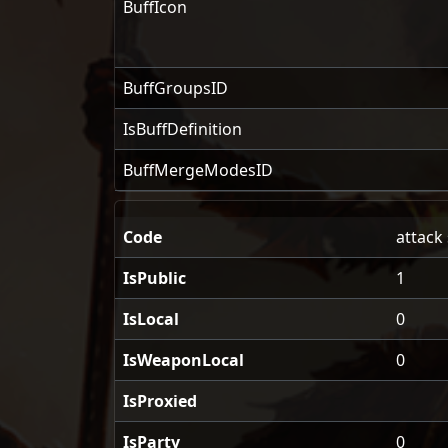
BuffIcon
BuffGroupsID
IsBuffDefinition
BuffMergeModesID
Code
attack
IsPublic
1
IsLocal
0
IsWeaponLocal
0
IsProxied
IsParty
0