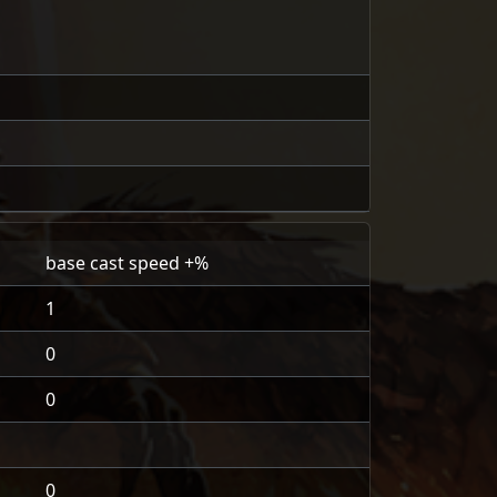
base cast speed +%
1
0
0
0