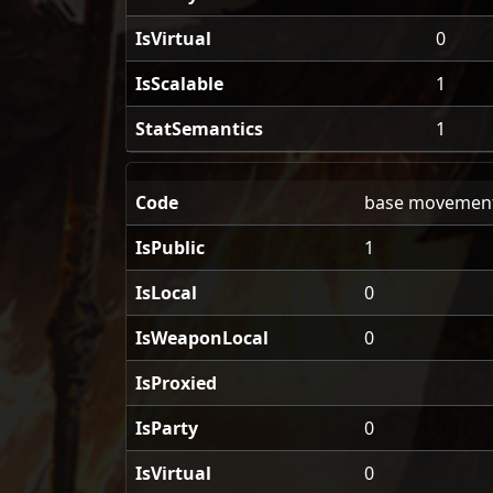
IsVirtual
0
IsScalable
1
StatSemantics
1
Code
base movement
IsPublic
1
IsLocal
0
IsWeaponLocal
0
IsProxied
IsParty
0
IsVirtual
0