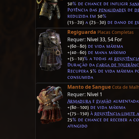
50
% de chance de infligir
san
Potência das
penalidades
de
d
reduzida em
50
%
(15
—
20)
a
(25
—
30)
de dano de
e
Regiguarda
Placas Completas
Requer:
Nível 33
,
54 For
+(60
—
80)
de vida máxima
+(40
—
60)
de mana máximo
+(5
—
10)
% a todas as
resistênci
Duração da
carga de tolerânc
Recupera
5
% de vida máxima 
consumida
Manto de Sangue
Cota de Mal
Requer:
Nível 1
Armadura
e
evasão
aumentada
+(80
—
100)
de vida máxima
+(75
—
150)
à
resistência-limite
25
% de chance de receber a 
atingido