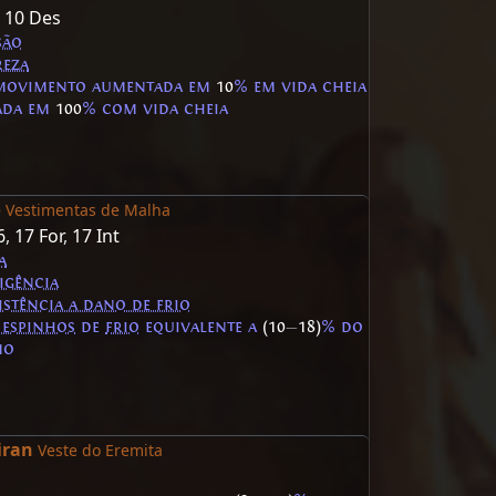
,
10 Des
são
reza
 movimento aumentada em
10
% em vida cheia
ada em
100
% com vida cheia
o
Vestimentas de Malha
6
,
17 For
,
17 Int
a
igência
istência a dano de frio
 espinhos
de
frio
equivalente a
(10
—
18)
% do
mo
iran
Veste do Eremita