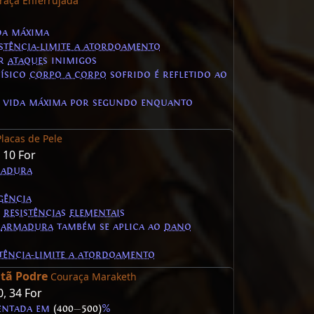
raça Enferrujada
da máxima
istência-limite a atordoamento
ir
ataques
inimigos
ísico
corpo a corpo
sofrido é refletido ao
 vida máxima por segundo enquanto
Placas de Pele
,
10 For
adura
gência
s
resistências
elementais
a
armadura
também se aplica ao
dano
stência-limite a atordoamento
itã Podre
Couraça Maraketh
0
,
34 For
ntada em
(400
—
500)
%