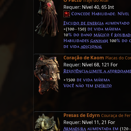
O Pacto
Traje do Altar
Requer:
Nível 40
,
65 Int
Concede Habilidade: Nível
Escudo de energia
aumentado
+(100
—
150)
de vida máxima
10
% do dano
mágico
é
roubad
Habilidades
ganham
100
% do 
de vida
adicional
Coração de Kaom
Placas do Co
Requer:
Nível 68
,
121 For
Resistência-limite a atordoam
+1500
de vida máxima
Você não tem
espírito
Presas de Edyrn
Couraça de Fer
Requer:
Nível 11
,
21 For
Armadura
aumentada em
(120