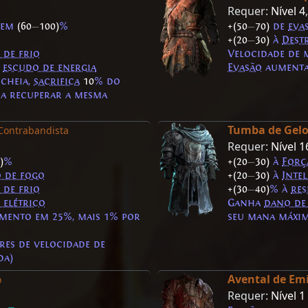
Requer:
Nível 4
 em
(60
—
100)
%
+(50
—
70)
de
eva
+(20
—
30)
à
Dest
 de frio
Velocidade de
u
escudo de energia
Evasão
aument
 cheia,
sacrifica
10
% do
a recuperar a mesma
Tumba de Gel
Contrabandista
Requer:
Nível 1
)
%
+(20
—
30)
à
Forç
o de fogo
+(20
—
30)
à
Intel
 de frio
+(30
—
40)
% à
res
 elétrico
Ganha
dano de
mento em 25%, mais 1% por
seu mana máxi
res de velocidade de
da)
Avental de Em
o
Requer:
Nível 1