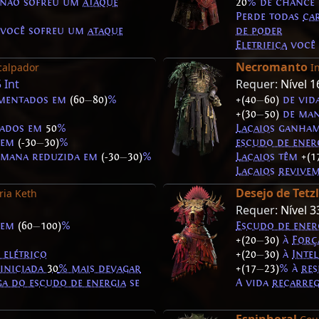
ê não sofreu um
ataque
20
% de chance
Perde todas
ca
e você sofreu um
ataque
de poder
Eletrifica
você 
Necromanto
calpador
I
 Int
Requer:
Nível 1
mentados em
(60
—
80)
%
+(40
—
60)
de vid
+(30
—
50)
de man
ados em
50
%
Lacaios
ganha
a em
(-30
—
30)
%
escudo de ener
e mana reduzida em
(-30
—
30)
%
Lacaios
têm
+(1
Lacaios
revive
Desejo de Tetz
ia Keth
Requer:
Nível 3
 em
(60
—
100)
%
Escudo de ener
+(20
—
30)
à
Forç
 elétrico
+(20
—
30)
à
Intel
 iniciada
30
% mais devagar
+(17
—
23)
% à
res
ga do escudo de energia
se
A vida
recarre