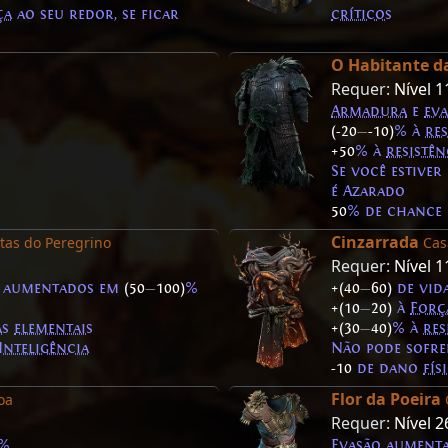
ça
ao seu redor, se ficar
críticos
O Habitante d
Requer:
Nível 1
Armadura
e
ev
(-20
—
-10)
% à
re
+50
% à
resistên
Se você estive
é Azarado
50
% de chance 
Cinzarrada
tas do Peregrino
Cas
Requer:
Nível 1
aumentados em
(50
—
100)
%
+(40
—
60)
de vid
+(10
—
20)
à
Forç
as
elementais
+(30
—
40)
% à
res
Inteligência
Não pode sofr
-10
de dano
fís
Flor da Poeira
oa
Requer:
Nível 2
%
Evasão
aument