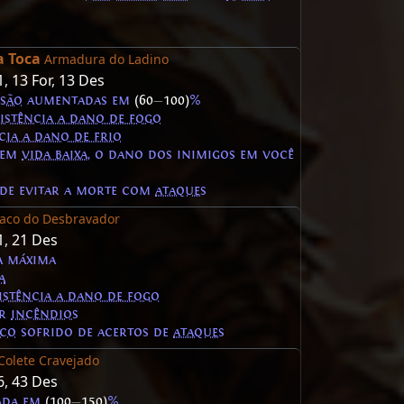
a Toca
Armadura do Ladino
1
,
13 For
,
13 Des
asão
aumentadas em
(60
—
100)
%
sistência a dano de fogo
cia a dano de frio
r em
vida baixa
, o dano dos inimigos em você
de evitar a morte com
ataques
aco do Desbravador
1
,
21 Des
a máxima
a
istência a dano de fogo
er
incêndios
ico
sofrido de acertos de
ataques
Colete Cravejado
6
,
43 Des
ada em
(100
—
150)
%