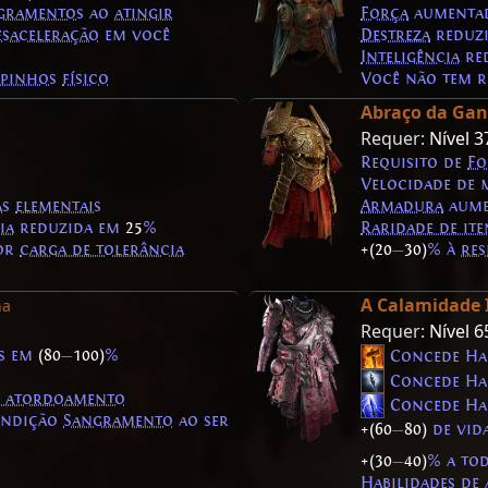
gramentos
ao
atingir
Força
aumenta
esaceleração
em você
Destreza
reduz
Inteligência
re
spinhos
físico
Você não tem r
Abraço da Gan
Requer:
Nível 3
Requisito de
Fo
Velocidade de
as
elementais
Armadura
aume
ia
reduzida em
25
%
Raridade de ite
por
carga de tolerância
+(20
—
30)
% à
res
A Calamidade 
ha
Requer:
Nível 6
s em
(80
—
100)
%
Concede Hab
Concede Hab
 a atordoamento
Concede Hab
condição
Sangramento
ao ser
+(60
—
80)
de vid
+(30
—
40)
% a to
Habilidades de