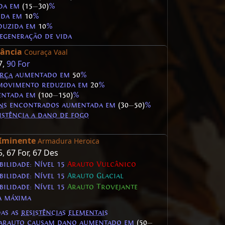
da em
(15
—
30)
%
ida em
10
%
duzida em
10
%
egeneração de vida
ância
Couraça Vaal
7
,
90 For
rça
aumentado em
50
%
 movimento reduzida em
20
%
ntada em
(100
—
150)
%
ns
encontrados aumentada em
(30
—
50)
%
istência a dano de fogo
Iminente
Armadura Heroica
5
,
67 For
,
67 Des
ilidade: Nível 15
Arauto Vulcânico
ilidade: Nível 15
Arauto Glacial
ilidade: Nível 15
Arauto Trovejante
a máxima
das as
resistências
elementais
arauto
causam dano aumentado em
(50
—