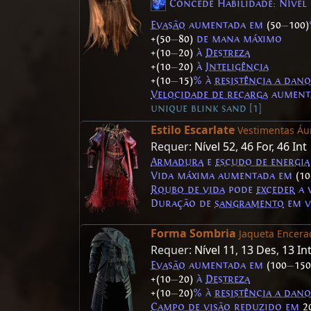
Concede Habilidade: Nível
Evasão
aumentada em
(50
—
100)
+(50
—
80)
de mana máximo
+(10
—
20)
à
Destreza
+(10
—
20)
à
Inteligência
+(10
—
15)
% à
resistência a dan
Velocidade de recarga
aument
unique blink sand [1]
Estilo Escarlate
Vestimentas Áu
Requer:
Nível 52
,
46 For
,
46 Int
Armadura
e
escudo de energia
Vida máxima aumentada em
(10
Roubo de vida
pode
exceder
a 
Duração de
sangramento
em v
Forma Sombria
Jaqueta Encera
Requer:
Nível 11
,
13 Des
,
13 In
Evasão
aumentada em
(100
—
150
+(10
—
20)
à
Destreza
+(10
—
20)
% à
resistência a dan
Campo de visão
reduzido em
2