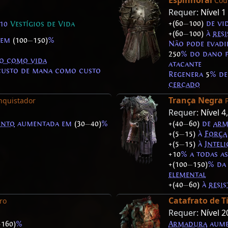
Espinhoral
Cou
Requer:
Nível 1
+(60
—
100)
de vi
 10
Vestígios de Vida
+(60
—
100)
à
res
 em
(100
—
150)
%
Não pode evad
250
% do dano f
o como vida
atacante
custo de mana como custo
Regenera
5
% de
cercado
Trança Negra
nquistador
Requer:
Nível 4
ento
aumentada em
(30
—
40)
%
+(40
—
60)
de
arm
+(5
—
15)
à
Força
+(5
—
15)
à
Inteli
+10
% a todas a
+(100
—
150)
% d
elemental
+(40
—
60)
à
resi
Catafrato de T
ro
Requer:
Nível 2
—
160)
%
Armadura
aume