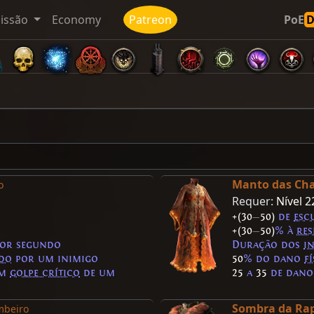
issão
Economy
Patreon
PoE
Manto das Ch
o
Requer:
Nível 2
+(30
—
50)
de
esc
+(30
—
50)
% à
res
por segundo
Duração dos
i
ido
por um inimigo
50
% do dano
f
um
golpe crítico
de um
25
a
35
de dano
Sombra da Ra
mbeiro