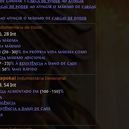
 de ganhar 1
carga de poder
ao
atingir
rgas de poder
ao atingir o máximo de
cargas
ao atingir o máximo de
cargas de poder
ndumentária de Ossos
6
,
28 Int
a máxima
a máximo
m
(20
—
30)
% da própria vida máxima como
gia
máximo adicional
7
—
23)
% à
resistência
a dano de
caos
m
50
% mais rápido
lapokal
Indumentária Devocional
3
,
54 Int
gia
aumentado em
(100
—
150)
%
a
igência
istência a dano de caos
ga