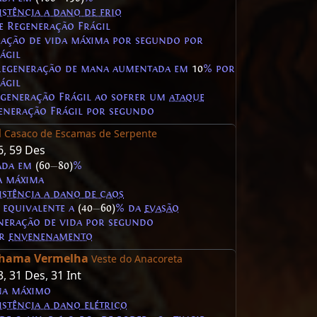
istência a dano de frio
 Regeneração Frágil
ração de vida máxima por segundo por
ágil
 regeneração de mana aumentada em
10
% por
ágil
egeneração Frágil ao sofrer um
ataque
eneração Frágil por segundo
l
Casaco de Escamas de Serpente
6
,
59 Des
ada em
(60
—
80)
%
a máxima
istência a dano de caos
equivalente a
(40
—
60)
% da
evasão
neração de vida por segundo
er
envenenamento
Chama Vermelha
Veste do Anacoreta
3
,
31 Des
,
31 Int
a máximo
istência a dano elétrico