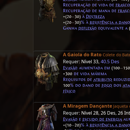
Recuperação de vida de
frasco
Recuperação de mana de
frasc
+(20
—
30)
à
Destreza
+(20
—
30)
% à
resistência a dano
Ganha
deflexão
equivalente a
A Gaiola do Rato
Colete do Bat
Requer:
Nível 33
,
40.5 Des
Evasão
aumentada em
(100
—
150
+300
de vida máxima
Requisitos de
atributo
reduzi
100
% do dano de
fogo
dos
ata
físico
A Miragem Dançante
Jaqueta
Requer:
Nível 28
,
26 Des
,
26 In
Evasão
e
escudo de energia
au
+(10
—
20)
% à
resistência a dano