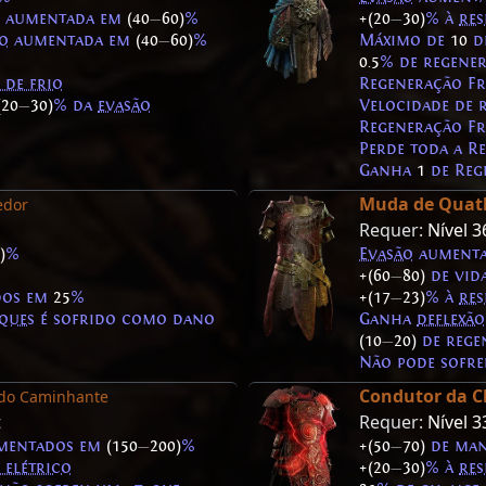
aumentada em
(40
—
60)
%
+(20
—
30)
% à
res
o
aumentada em
(40
—
60)
%
Máximo de
10
de
0.5
% de regene
 de frio
Regeneração Fr
(20
—
30)
% da
evasão
Velocidade de
Regeneração Fr
Perde toda a R
Ganha
1
de Reg
Muda de Quat
edor
Requer:
Nível 3
)
%
Evasão
aument
+(60
—
80)
de vid
dos em
25
%
+(17
—
23)
% à
res
ques
é sofrido como dano
Ganha
deflexão
(10
—
20)
de rege
Não pode sofr
Condutor da 
 do Caminhante
t
Requer:
Nível 3
mentados em
(150
—
200)
%
+(50
—
70)
de man
 elétrico
+(20
—
30)
% à
res