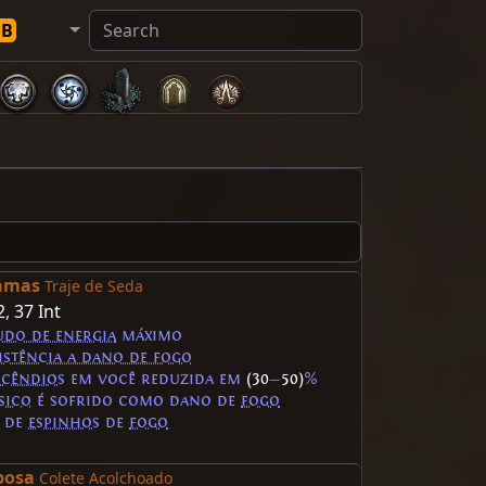
DB
amas
Traje de Seda
2
,
37 Int
udo de energia
máximo
istência a dano de fogo
ncêndios
em você reduzida em
(30
—
50)
%
ísico
é sofrido como dano de
fogo
 de
espinhos
de
fogo
posa
Colete Acolchoado