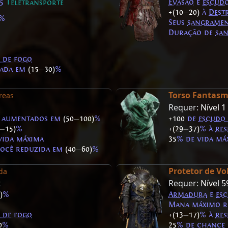
Evasão
e
escudo
 5
Teletransporte
+(10
—
20)
à
Dest
%
Seus
sangrame
Duração de
sa
o de fogo
ada em
(15
—
30)
%
Torso Fantas
reas
Requer:
Nível 1
aumentados em
(50
—
100)
%
+100
de
escudo 
—
15)
%
+(29
—
37)
% à
res
vida máxima
35
% de vida m
ocê reduzida em
(40
—
60)
%
Protetor de Vol
da
t
Requer:
Nível 5
)
%
Armadura
e
esc
Mana máximo r
o de fogo
+(13
—
17)
% à
res
0
%
25
% de chance