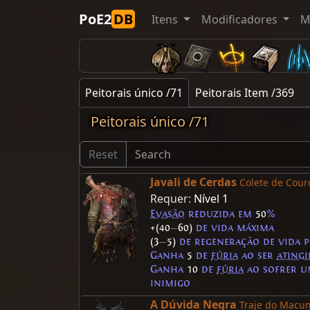
PoE2
DB
Itens
Modificadores
M
Peitorais único /71
Peitorais Item /369
Peitorais único /71
Reset
Javali de Cerdas
Colete de Cour
Requer:
Nível 1
Evasão
reduzida em
50
%
+(40
—
60)
de vida máxima
(3
—
5)
de regeneração de vida 
Ganha
5
de
fúria
ao ser
ating
Ganha
10
de
fúria
ao sofrer 
inimigo
A Dúvida Negra
Traje do Macu