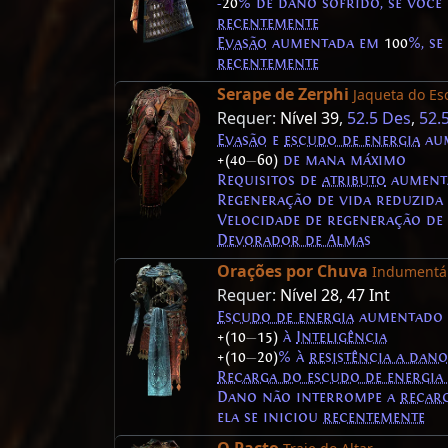
ㅤ-
20
% de dano sofrido, se voc
recentemente
Evasão
aumentada em
100
%, s
recentemente
Serape de Zerphi
Jaqueta do Es
Requer:
Nível 39
,
52.5 Des
,
52.5
Evasão
e
escudo de energia
au
+(40
—
60)
de mana máximo
Requisitos de
atributo
aument
Regeneração de vida reduzid
Velocidade de regeneração d
Devorador de Almas
Orações por Chuva
Indumentár
Requer:
Nível 28
,
47 Int
Escudo de energia
aumentado
+(10
—
15)
à
Inteligência
+(10
—
20)
% à
resistência a dano
Recarga do escudo de energia
Dano não interrompe a
recar
ela se iniciou
recentemente