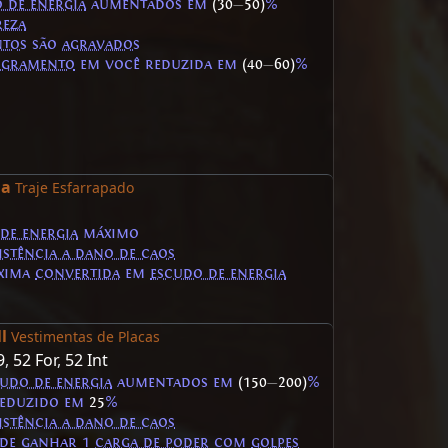
 de energia
aumentados em
(30
—
50)
%
reza
ntos
são
agravados
ngramento
em você reduzida em
(40
—
60)
%
ma
Traje Esfarrapado
de energia
máximo
istência a dano de caos
áxima
convertida
em
escudo de energia
l
Vestimentas de Placas
9
,
52 For
,
52 Int
udo de energia
aumentados em
(150
—
200)
%
eduzido em
25
%
istência a dano de caos
 de ganhar 1
carga de poder
com
golpes