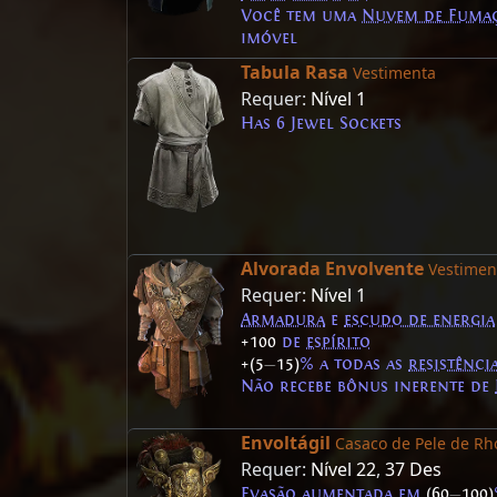
Você tem uma
Nuvem de Fuma
imóvel
Tabula Rasa
Vestimenta
Requer:
Nível 1
Has 6 Jewel Sockets
Alvorada Envolvente
Vestimen
Requer:
Nível 1
Armadura
e
escudo de energia
+100
de
espírito
+(5
—
15)
% a todas as
resistênci
Não recebe bônus inerente de
Envoltágil
Casaco de Pele de Rh
Requer:
Nível 22
,
37 Des
Evasão
aumentada em
(60
—
100)