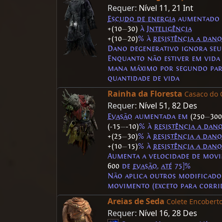
Requer:
Nível 11
,
21 Int
Escudo de energia
aumentado
+(10
—
30)
à
Inteligência
+(10
—
20)
% à
resistência a dano
Dano degenerativo ignora se
Enquanto não estiver em vida
mana máximo por segundo par
quantidade de vida
Rainha da Floresta
Casaco do 
Requer:
Nível 51
,
82 Des
Evasão
aumentada em
(250
—
300
(-15
—
-10)
% à
resistência a dan
+(25
—
30)
% à
resistência a dano
+(10
—
15)
% à
resistência a dano
Aumenta a velocidade de movi
600
de
evasão
,
até
75]%
Não aplica outros modificado
movimento (exceto para corri
Areias de Seda
Colete Encobert
Requer:
Nível 16
,
28 Des