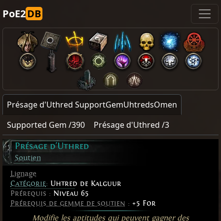
PoE2
DB
Présage d'Uthred SupportGemUhtredsOmen
Supported Gem /390
Présage d'Uthred /3
Présage d'Uthred
Soutien
Lignage
Catégorie
:
Uhtred de Kalguur
Prérequis :
Niveau 65
Prérequis de gemme de soutien
:
+5 For
Modifie les aptitudes qui peuvent gagner des