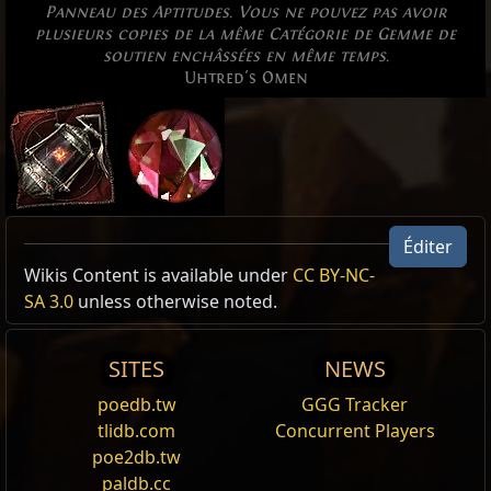
Panneau des Aptitudes. Vous ne pouvez pas avoir
plusieurs copies de la même Catégorie de Gemme de
soutien enchâssées en même temps.
Uhtred's Omen
Éditer
US Realm Economy
Excluded Type: SingleLevelSkill
Wiki
Wikis Content is available under
CC BY-NC-
SA 3.0
unless otherwise noted.
24h volume
Reset
24h Value
traded
SITES
NEWS
Bond percutant
16.2
Orbe divin
1
Présage
834
Un bond dans les airs qui endommage et
poedb.tw
GGG Tracker
Repousse
les ennemis avec votre masse à
d'Uthred
tlidb.com
Concurrent Players
l'atterrissage. Les ennemis sur lesquels vous
poe2db.tw
118
Orbe du chaos
1
21
atterrissez directement sont projetés hors de
paldb.cc