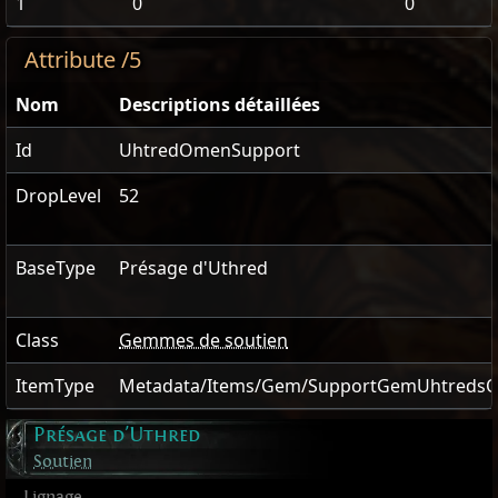
1
0
0
Attribute /5
Nom
Descriptions détaillées
Id
UhtredOmenSupport
DropLevel
52
BaseType
Présage d'Uthred
Class
Gemmes de soutien
ItemType
Metadata/Items/Gem/SupportGemUhtreds
Présage d'Uthred
Soutien
Lignage