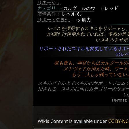
リネージュ
カテゴリー
:
カルグールのウートレッド
装備条件：
レベル 65
サポートの要件
：
+5 筋力
レベルを獲得するスキルをサポートし
が1個だけ使用されていれば、多数の追
いスキルをサポ
サポートされたスキルを変更しているサポ
のレ
昼も夜も、神官たちはカルグールの
メドヴェドが消えた時、ウート
もう二人しか残っていない
スキルパネル上でスキルのサポートジェム
用される。スキルに同じカテゴリーのサポ
い
Uhtred
US Realm Economy
Excluded Type: SingleLevelSkill
Wiki
Wikis Content is available under
CC BY-NC-