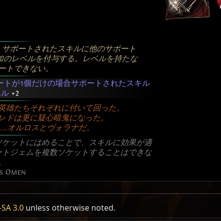
、サポートされたスキルに他のサポート
加のレベルを付与する。レベルを持たな
ートできない。
ートが1個だけの場合サポートされたスキル
ベル
+2
英雄たちそれぞれに付いて回った。
レドは更に疑心暗鬼になった。
……オルロスとヴォラナだ。
ソケットにはめることで、スキルに効果が適
ートジェムを複数ソケットすることはできな
。
's Omen
SA 3.0
unless otherwise noted.