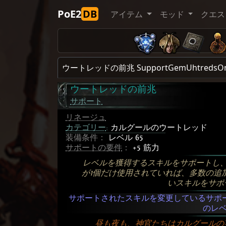
PoE2
DB
アイテム
モッド
クエス
ウートレッドの前兆 SupportGemUhtredsO
ウートレッドの前兆
サポート
リネージュ
カテゴリー
:
カルグールのウートレッド
装備条件：
レベル 65
サポートの要件
：
+5 筋力
レベルを獲得するスキルをサポートし
が1個だけ使用されていれば、多数の追
いスキルをサポ
サポートされたスキルを変更しているサポ
のレ
昼も夜も、神官たちはカルグールの