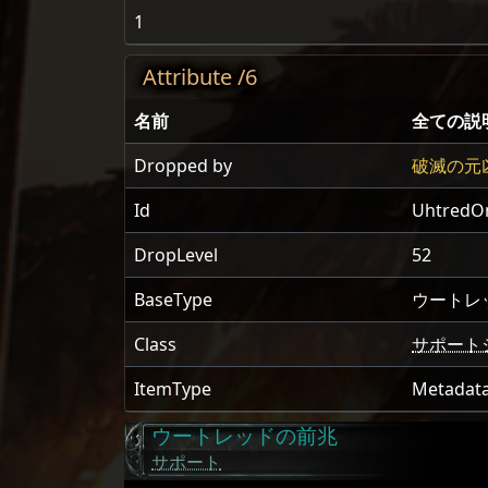
1
Attribute /6
名前
全ての説
Dropped by
破滅の元
Id
UhtredO
DropLevel
52
BaseType
ウートレ
Class
サポート
ItemType
Metadat
ウートレッドの前兆
サポート