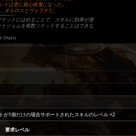
レドは更に疑心暗鬼になった。
……オルロスとヴォラナだ。
ソケットにはめることで、スキルに効果が適
ートジェムを複数ソケットすることはできな
。
's Omen
トが1個だけの場合サポートされたスキルのレベル
+2
要求レベル