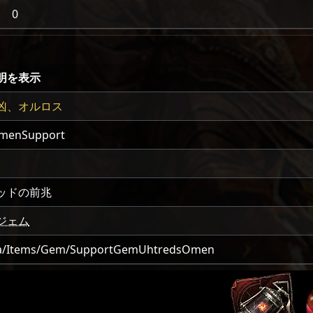
0
明を表示
凶、オルロス
menSupport
ッドの前兆
ジェム
a/Items/Gem/SupportGemUhtredsOmen