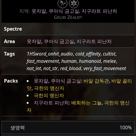
지역:
웃자알
,
쿠아식 금고실
,
지구라트 피난처
Gelid Zealot
Spectre
Area
웃자알
,
쿠아식 금고실
,
지구라트 피난처
Tags
1HSword_onhit_audio
,
cold_affinity
,
cultist
,
fast_movement
,
human
,
humanoid
,
melee
,
not_int
,
not_str
,
red_blood
,
very_fast_movement
Packs
웃자알
,
쿠아식 금고실
:
바알 감독관
,
바알 골리
앗
,
극한의 맹신자
극한의 맹신자
지구라트 피난처
:
배회하는 그늘
,
극한의 맹신
자
생명력
100%