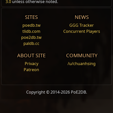
3.0
unless otherwise noted.
지역:
지역:
웃자알
웃자알
,
,
쿠아식 금고실
쿠아식 금고실
지역:
지역:
지역:
지역:
Gelid Zealot
Gelid Zealot
Gelid Zealot
Gelid Zealot
Gelid Zealot
Gelid Zealot
Gelid Zealot
Gelid Zealot
차디찬 절벽
아고라트
아고라트
아고라트
,
,
지구라트 피난처
지구라트 피난처
SITES
NEWS
Gelid Zealot
Gelid Zealot
stance movement speed +% final [-75]
stance movement speed +% final [-70]
stance movement speed +% final [-75]
동작 속도
100
% 감소
Spectre
Spectre
Spectre
Spectre
Spectre
Spectre
Spectre
Spectre
poedb.tw
GGG Tracker
Gelid Zealot
Gelid Zealot
Gelid Zealot
Gelid Zealot
Spectre
Spectre
tlidb.com
Concurrent Players
Tags
Tags
Tags
Tags
Tags
Tags
Tags
Tags
1HSword_onhit_audio
1HSword_onhit_audio
1HSword_onhit_audio
1HSword_onhit_audio
1HSword_onhit_audio
1HSword_onhit_audio
allows_additional_projectiles
allows_additional_projectiles
,
,
,
,
,
,
cold_affinity
cold_affinity
cold_affinity
cold_affinity
allows_inc_aoe
allows_inc_aoe
,
,
allows_inc_aoe
allows_inc_aoe
,
,
,
,
cultist
cultist
cultist
cultist
,
,
,
,
,
,
, 시
, 시
Spectre
Spectre
Spectre
Spectre
poe2db.tw
Area
Area
웃자알
웃자알
,
,
쿠아식 금고실
쿠아식 금고실
,
,
지구라트 피난처
지구라트 피난처
fast_movement
fast_movement
fast_movement
fast_movement
cold_affinity
cold_affinity
전,
전,
cold_affinity
cold_affinity
,
,
cultist
cultist
,
,
,
,
,
,
human
human
human
human
cultist
cultist
,
,
fast_movement
fast_movement
,
,
,
,
,
,
fast_movement
fast_movement
humanoid
humanoid
humanoid
humanoid
,
,
,
,
,
,
melee
melee
melee
melee
human
human
,
,
human
human
,
,
,
,
,
,
,
,
paldb.cc
not_int
not_int
not_int
not_int
humanoid
humanoid
humanoid
humanoid
,
,
,
,
not_str
not_str
not_str
not_str
,
,
,
,
melee
melee
melee
melee
,
,
,
,
red_blood
red_blood
red_blood
red_blood
,
,
,
,
not_int
not_int
not_str
not_str
,
,
,
,
,
,
,
,
not_str
not_str
red_blood
red_blood
very_fast_movement
very_fast_movement
very_fast_movement
very_fast_movement
,
,
red_blood
red_blood
,
,
Area
Area
Area
Spectre
아고라트
아고라트
아고라트
Metadata/Monsters/VaalMonsters/Zealots/Va
Tags
Tags
1HSword_onhit_audio
allows_additional_projectiles
,
allows_inc_aoe
,
allows_inc_aoe
,
, 시
Stab_onhit_audio
Stab_onhit_audio
,
,
very_fast_movement
very_fast_movement
Override
ABOUT SITE
COMMUNITY
cold_affinity
전,
cold_affinity
,
cultist
,
cultist
,
fast_movement
,
fast_movement
,
human
,
human
,
,
Packs
Packs
극한의 맹신자
극한의 맹신자
Tags
Tags
Tags
1HSword_onhit_audio
1HSword_onhit_audio
allows_additional_projectiles
,
,
cannot_be_monolith
allows_inc_aoe
,
allows_inc_aoe
,
,
,
생명력
생명력
생명력
생명력
100%
100%
100%
115%
humanoid
humanoid
,
,
melee
melee
,
,
not_int
not_str
,
,
not_str
red_blood
,
red_blood
,
Packs
극한의 맹신자
Area
cold_affinity
cannot_be_monolith
cannot_be_monolith
차디찬 절벽
,
cultist
,
fast_movement
,
, 시전,
cold_affinity
cold_affinity
,
cultist
,
human
,
cultist
,
,
,
Privacy
/u/chuanhsing
생명력
115%
Stab_onhit_audio
,
very_fast_movement
humanoid
fast_movement
fast_movement
,
melee
,
,
human
human
,
not_int
,
,
humanoid
humanoid
,
not_str
,
red_blood
,
,
melee
melee
,
,
,
Patreon
생명력
생명력
100%
115%
Packs
웃자알
,
쿠아식 금고실
:
바알 감독관
,
바알 골리
회피
회피
회피
회피
+30%
+30%
+30%
+40%
Tags
1HSword_onhit_audio
,
cold_affinity
,
cultist
,
fast_m
very_fast_movement
not_int
not_str
,
,
not_str
red_blood
,
red_blood
,
Stab_onhit_audio
,
생명력
115%
Packs
앗
,
웃자알
극한의 맹신자
,
쿠아식 금고실
:
바알 감독관
,
바알 골리
Energy Shield From Life
20%
humanoid
,
melee
,
not_int
,
not_str
,
red_blood
,
very
very_fast_movement
회피
회피
+30%
+40%
저항
저항
저항
저항
앗
,
극한의 맹신자
극한의 맹신자
0%
0%
0%
0%
45%
45%
45%
45%
0%
0%
0%
0%
0%
0%
0%
0%
Packs
Packs
아고라트
아고라트
:
:
기수 맹신자
기수 맹신자
,
,
바알 골리앗
바알 골리앗
,
,
극한의 맹
극한의 맹
Energy Shield From Life
20%
Packs
차디찬 절벽
:
피의 맹신자
,
극한의 맹신자
,
극한
회피
지구라트 피난처
극한의 맹신자
:
배회하는 그늘
,
극한의 맹신
+40%
Packs
신자
신자
아고라트
,
,
극한의 맹신자
극한의 맹신자
:
기수 맹신자
,
,
극한의 맹신자
극한의 맹신자
,
바알 골리앗
,
극한의 맹
Copyright © 2014-2026 PoE2DB.
저항
저항
0%
0%
45%
45%
0%
0%
0%
0%
Damage
Damage
Damage
Damage
100%
100%
100%
115%
자
지구라트 피난처
:
배회하는 그늘
,
극한의 맹신
신자
,
극한의 맹신자
회피
+40%
저항
0%
45%
0%
0%
자
생명력
100%
생명력
생명력
100%
115%
Damage
Damage
100%
115%
정확도
정확도
정확도
정확도
100%
100%
100%
100%
생명력
115%
저항
0%
45%
0%
0%
생명력
115%