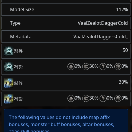
Model Size
112%
Type
VaalZealotDaggerCold
Metadata
VaalZealotDaggersCold_
50
점유
0%
30%
0%
0%
저항
30%
점유
0%
30%
0%
0%
저항
The following values do not include map affix
bonuses, monster buff bonuses, altar bonuses,
atlas skill bonuses.