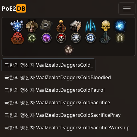
PoE2
DB
극한의 맹신자 VaalZealotDaggersCold_
극한의 맹신자 VaalZealotDaggersColdBloodied
극한의 맹신자 VaalZealotDaggersColdPatrol
극한의 맹신자 VaalZealotDaggersColdSacrifice
극한의 맹신자 VaalZealotDaggersColdSacrificePray
극한의 맹신자 VaalZealotDaggersColdSacrificeWorship