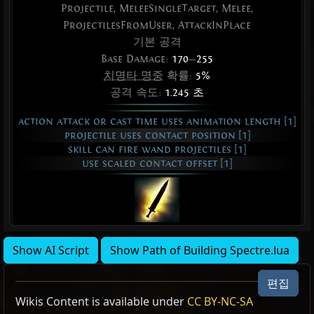
Projectile, MeleeSingleTarget, Melee,
ProjectilesFromUser, AttackInPlace
기본 공격
Base Damage:
170
—
255
치명타 명중
확률:
5%
공격 속도:
1.245 초
action attack or cast time uses animation length [1]
projectile uses contact position [1]
skill can fire wand projectiles [1]
use scaled contact offset [1]
Show AI Script
Show Path of Building Spectre.lua
극한의 맹신자
극한의 맹신자
극한의 맹신자
극한의 맹신자
극한의 맹신자
극한의 맹신자
극한의 맹신자
극한의 맹신자
극한의 맹신자
극한의 맹신자
극한의 맹신자
극한의 맹신자
극한의 맹신자
극한의 맹신자
편집
Wikis Content is available under
CC BY-NC-SA
인간형
인간형
인간형
인간형
인간형
인간형
인간형
인간형
인간형
인간형
인간형
인간형
인간형
인간형