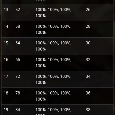
13
52
100%, 100%, 100%,
26
100%
14
58
100%, 100%, 100%,
28
100%
15
64
100%, 100%, 100%,
30
100%
16
66
100%, 100%, 100%,
32
100%
17
72
100%, 100%, 100%,
34
100%
18
78
100%, 100%, 100%,
36
100%
19
84
100%, 100%, 100%,
38