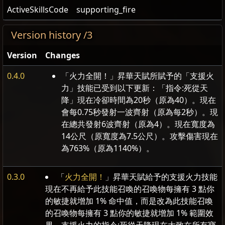
ActiveSkillsCode
supporting_fire
Version history /3
Version
Changes
0.4.0
「火力全開！」昇華天賦所賦予的「支援火
力」技能已受到以下更新：「指令:死從天
降」現在冷卻時間為20秒（原為40）。現在
會每0.75秒發射一波齊射（原為每2秒）。現
在總共發射6波齊射（原為4）。現在寬度為
14公尺（原寬度為7.5公尺）。攻擊傷害現在
為763%（原為1140%）。
0.3.0
「
火力全開！
」昇華天賦給予的支援火力技能
現在不再給予此技能召喚的召喚物每擁有 3 點你
的敏捷就增加 1% 命中值，而是改為此技能召喚
的召喚物每擁有 3 點你的敏捷就增加 1% 範圍效