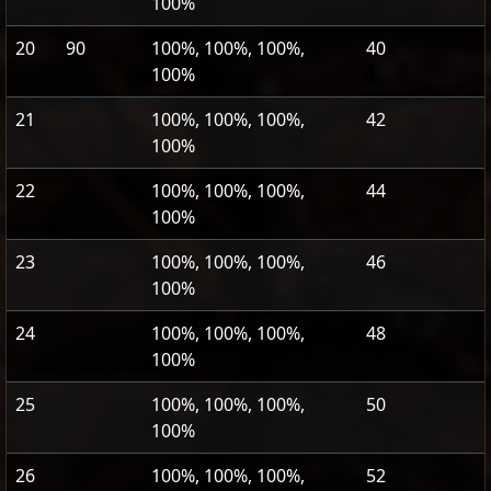
100%
20
90
100%, 100%, 100%,
40
100%
21
100%, 100%, 100%,
42
100%
22
100%, 100%, 100%,
44
100%
23
100%, 100%, 100%,
46
100%
24
100%, 100%, 100%,
48
100%
25
100%, 100%, 100%,
50
100%
26
100%, 100%, 100%,
52