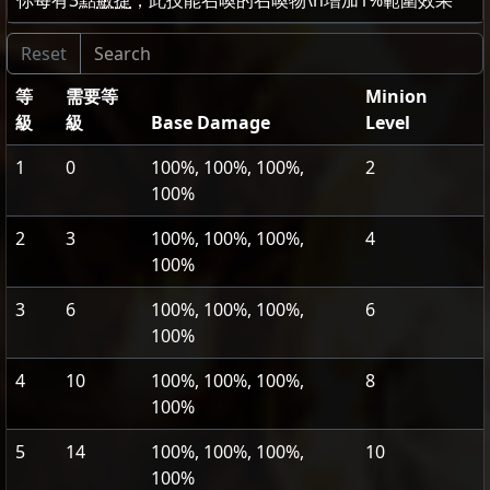
你每有
3
點
敏捷
，此技能召喚的召喚物\n增加1%範圍效果
等
需要等
Minion
級
級
Base Damage
Level
1
0
100%, 100%, 100%,
2
100%
2
3
100%, 100%, 100%,
4
100%
3
6
100%, 100%, 100%,
6
100%
4
10
100%, 100%, 100%,
8
100%
5
14
100%, 100%, 100%,
10
100%