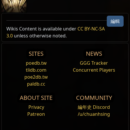
編輯
Active Type: 召喚物, 創造召喚物, 消耗保留,
Wikis Content is available under
CC BY-NC-SA
Persistent, CommandableMinion,
3.0
unless otherwise noted.
MinionsAreUndamagable
Minion Type: 攻擊, 範圍攻擊, 雨, 範圍, 投射物,
SITES
NEWS
ProjectilesNumberModifiersNotApplied, 冷卻,
poedb.tw
GGG Tracker
CannotChain, GroundTargetedProjectile,
tlidb.com
Concurrent Players
ProjectileNoCollision
poe2db.tw
Reset
paldb.cc
火焰同調
ABOUT SITE
COMMUNITY
輔助任何造成傷害的技能，使其
獲得
火焰
傷害，但造
Privacy
編年史 Discord
成更少
冰冷
和
閃電
傷害。
Patreon
/u/chuanhsing
效率 I
輔助任何技能，使其使用消耗減少。無法輔助保留
精