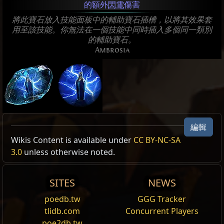
的額外
閃電
傷害
將此寶石放入技能面板中的輔助寶石插槽，以將其效果套
用至該技能。你無法在一個技能中同時插入多個同一類別
的輔助寶石。
Ambrosia
編輯
Allow Type: 傷害, 攻擊, CrossbowSkill,
Wikis Content is available under
CC BY-NC-SA
CrossbowAmmoSkill
3.0
unless otherwise noted.
Excluded Type: UsedByProxy, 被觸發, Persistent
SITES
NEWS
Reset
poedb.tw
GGG Tracker
躍擊
tlidb.com
Concurrent Players
朝著目標區域躍起，並在落地時以你的武器重擊並
擊
poe2db.tw