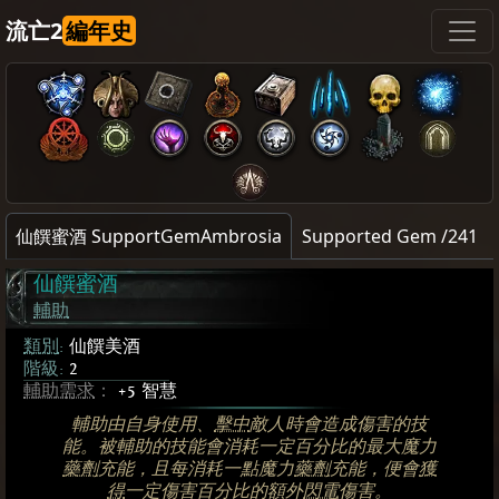
流亡2
編年史
仙饌蜜酒 SupportGemAmbrosia
Supported Gem /241
仙饌蜜酒
輔助
類別
:
仙饌美酒
階級:
2
輔助需求
：
+5 智慧
輔助由自身使用、
擊中
敵人時會造成傷害的技
能。被輔助的技能會消耗一定百分比的最大魔力
藥劑
充能，且每消耗一點魔力
藥劑
充能，便會
獲
得
一定傷害百分比的額外
閃電
傷害。