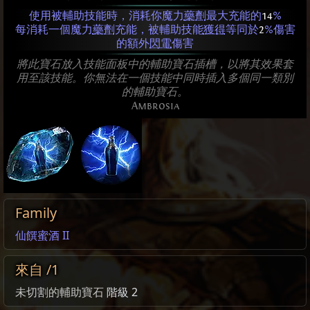
使用被輔助技能時，消耗你魔力
藥劑
最大充能的
14
%
每消耗一個魔力
藥劑
充能，被輔助技能
獲得
等同於
2
%傷害
的額外
閃電
傷害
將此寶石放入技能面板中的輔助寶石插槽，以將其效果套
用至該技能。你無法在一個技能中同時插入多個同一類別
的輔助寶石。
Ambrosia
Family
仙饌蜜酒 II
來自 /1
未切割的輔助寶石
階級 2