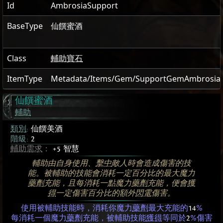
Id
AmbrosiaSupport
BaseType
仙饌蜜酒
Class
輔助寶石
ItemType
Metadata/Items/Gem/SupportGemAmbrosia
仙饌蜜酒
輔助
類別
:
仙饌美酒
階級:
2
輔助需求
：
+5 智慧
輔助由自身使用、
擊中
敵人時會造成傷害的技
能。被輔助的技能會消耗一定百分比的最大魔力
藥劑
充能，且每消耗一點魔力
藥劑
充能，便會
獲
得
一定傷害百分比的額外
閃電
傷害。
使用被輔助技能時，消耗你魔力
藥劑
最大充能的
14
%
每消耗一個魔力
藥劑
充能，被輔助技能
獲得
等同於
2
%傷害