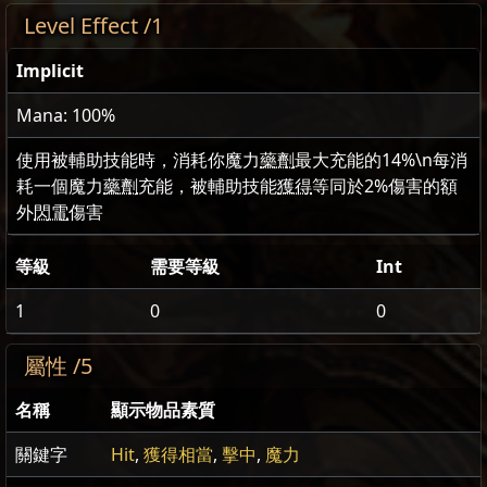
Level Effect /1
Implicit
Mana: 100%
使用被輔助技能時，消耗你魔力
藥劑
最大充能的
14
%\n每消
耗一個魔力
藥劑
充能，被輔助技能
獲得
等同於
2
%傷害的額
外
閃電
傷害
等級
需要等級
Int
1
0
0
屬性 /5
名稱
顯示物品素質
關鍵字
Hit
,
獲得相當
,
擊中
,
魔力