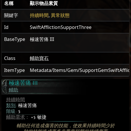
名稱
顯示物品素質
關鍵字
持續時間
,
異常狀態
Id
SwiftAfflictionSupportThree
BaseType
極速苦痛 III
Class
輔助寶石
ItemType
Metadata/Items/Gem/SupportGemSwiftAfflic
極速苦痛 III
輔助
持續時間
類別
:
極速苦痛
階級:
5
輔助需求
：
+5 敏捷
輔助任何造成傷害的技能，使效果持續時間少於