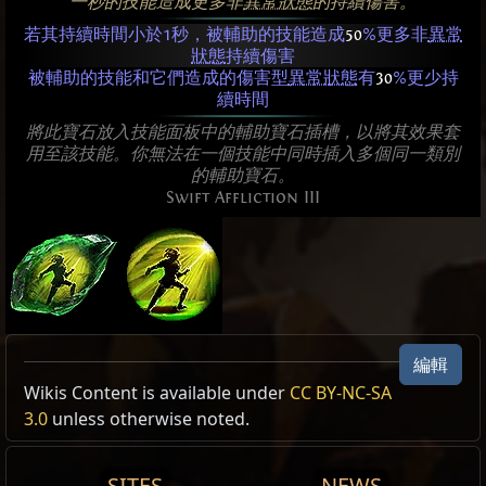
一秒的技能造成更多非
異常狀態
的持續傷害。
若其持續時間小於1秒，被輔助的技能造成
50
%更多非
異常
狀態
持續傷害
被輔助的技能和它們造成的傷害型
異常狀態
有
30
%更少持
續時間
將此寶石放入技能面板中的輔助寶石插槽，以將其效果套
用至該技能。你無法在一個技能中同時插入多個同一類別
的輔助寶石。
Swift Affliction III
編輯
Allow Type: 傷害, 攻擊, DoT, CrossbowAmmoSkill
Wikis Content is available under
CC BY-NC-SA
3.0
unless otherwise noted.
Reset
SITES
NEWS