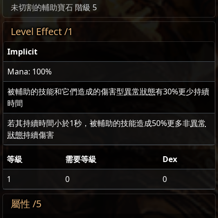
未切割的輔助寶石
階級 5
Level Effect /1
Implicit
Mana: 100%
被輔助的技能和它們造成的傷害型
異常狀態
有
30
%更少持續
時間
若其持續時間小於1秒，被輔助的技能造成
50
%更多非
異常
狀態
持續傷害
等級
需要等級
Dex
1
0
0
屬性 /5