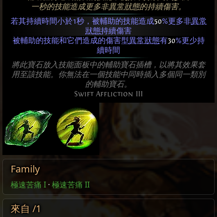
一秒的技能造成更多非
異常狀態
的持續傷害。
若其持續時間小於1秒，被輔助的技能造成
50
%更多非
異常
狀態
持續傷害
被輔助的技能和它們造成的傷害型
異常狀態
有
30
%更少持
續時間
將此寶石放入技能面板中的輔助寶石插槽，以將其效果套
用至該技能。你無法在一個技能中同時插入多個同一類別
的輔助寶石。
Swift Affliction III
Family
極速苦痛 I
·
極速苦痛 II
來自 /1