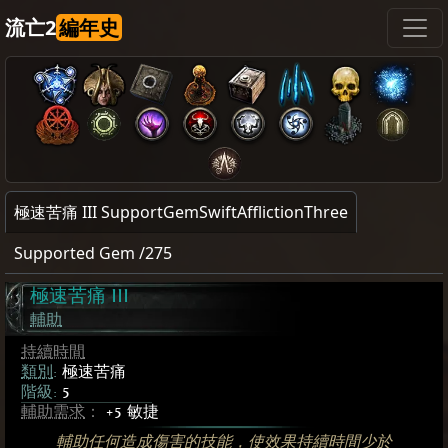
流亡2
編年史
極速苦痛 III SupportGemSwiftAfflictionThree
Supported Gem /275
極速苦痛 III
輔助
持續時間
類別
:
極速苦痛
階級:
5
輔助需求
：
+5 敏捷
輔助任何造成傷害的技能，使效果持續時間少於