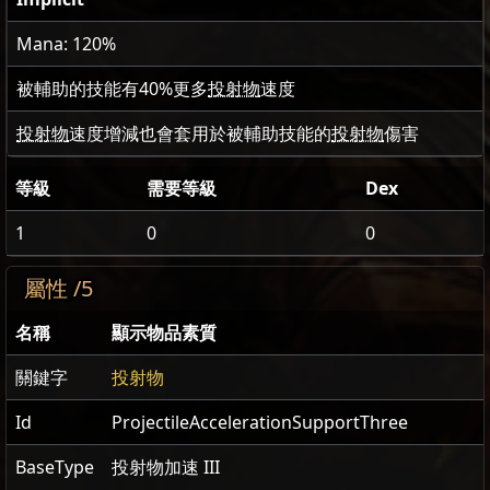
Mana: 120%
被輔助的技能有
40
%更多
投射物
速度
投射物
速度增減也會套用於被輔助技能的
投射物
傷害
等級
需要等級
Dex
1
0
0
屬性 /5
名稱
顯示物品素質
關鍵字
投射物
Id
ProjectileAccelerationSupportThree
BaseType
投射物加速 III