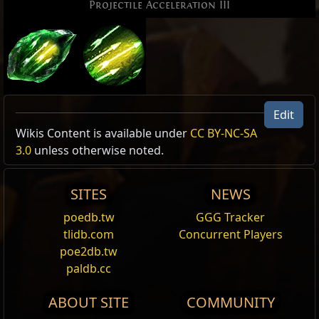
Projectile Acceleration III
Edit
Allow Type: 投射物, 投射物速度
Wikis Content is available under
CC BY-NC-SA
Excluded Type: FixedSpeedProjectile
3.0
unless otherwise noted.
Reset
SITES
NEWS
熔火爆破
poedb.tw
GGG Tracker
刺穿地上的熔融岩石並投向目標。該
投射物
會在撞擊
tlidb.com
Concurrent Players
時爆炸，對敵人造成傷害，對其後方扇形範圍發散出
poe2db.tw
破片。
paldb.cc
箭雨
ABOUT SITE
COMMUNITY
將一道箭雨射向空中，使其從天上落下。
消耗
你的
狂