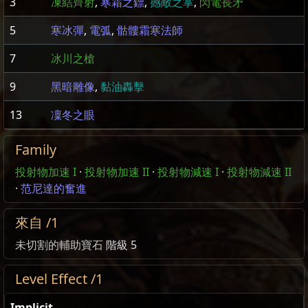
3
凍結齊射
,
寒霜之鏢
,
撼敵之掌
,
閃電長矛
5
寒冰彈
,
電弧
,
骷髏霜寒法師
7
冰川之槍
9
黑暗雕像
,
黏油轟擊
13
凜冬之眼
Family
投射物加速 I
·
投射物加速 II
·
投射物減速 I
·
投射物減速 II
·
范尼達的奮進
來自 /1
未切割的輔助寶石
階級 5
Level Effect /1
Implicit