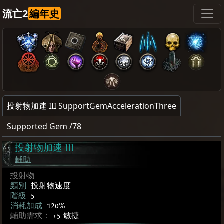
流亡2
編年史
投射物加速 III SupportGemAccelerationThree
Supported Gem /78
投射物加速 III
輔助
投射物
類別
:
投射物速度
階級:
5
消耗加成:
120%
輔助需求
：
+5 敏捷