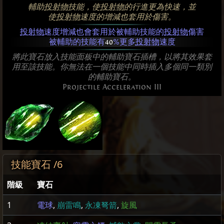
輔助
投射物
技能，使
投射物
的行進更為快速，並
使
投射物
速度的增減也套用於傷害。
投射物
速度增減也會套用於被輔助技能的
投射物
傷害
被輔助的技能有
40
%更多
投射物
速度
將此寶石放入技能面板中的輔助寶石插槽，以將其效果套
用至該技能。你無法在一個技能中同時插入多個同一類別
的輔助寶石。
Projectile Acceleration III
技能寶石 /6
階級
寶石
1
電球
,
崩雷鳴
,
永凍弩箭
,
旋風