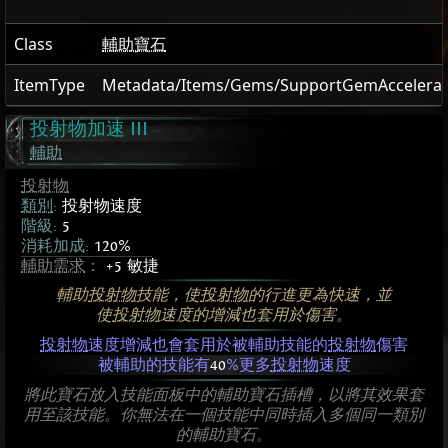
Class
輔助寶石
ItemType
Metadata/Items/Gems/SupportGemAccelerat
投射物加速 III
輔助
投射物
類別
:
投射物速度
階級:
5
消耗加成:
120%
輔助需求
：
+5 敏捷
輔助
投射物
技能，使
投射物
的行進更為快速，並
使
投射物
速度的增減也套用於傷害。
投射物
速度增減也會套用於被輔助技能的
投射物
傷害
被輔助的技能有
40
%更多
投射物
速度
將此寶石放入技能面板中的輔助寶石插槽，以將其效果套
用至該技能。你無法在一個技能中同時插入多個同一類別
的輔助寶石。