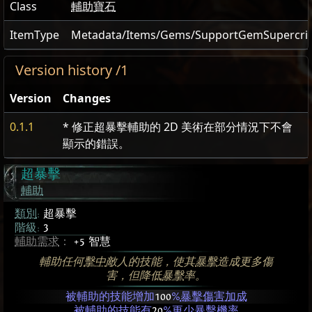
Class
輔助寶石
ItemType
Metadata/Items/Gems/SupportGemSupercriti
Version history /1
Version
Changes
0.1.1
* 修正超暴擊輔助的 2D 美術在部分情況下不會
顯示的錯誤。
超暴擊
輔助
類別
:
超暴擊
階級:
3
輔助需求
：
+5 智慧
輔助任何
擊中
敵人的技能，使其
暴擊
造成更多傷
害，但降低
暴擊
率。
被輔助的技能增加
100
%
暴擊傷害加成
被輔助的技能有
20
%更少
暴擊
機率