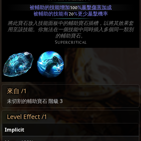
被輔助的技能增加
100
%
暴擊傷害加成
被輔助的技能有
20
%更少
暴擊
機率
將此寶石放入技能面板中的輔助寶石插槽，以將其效果套
用至該技能。你無法在一個技能中同時插入多個同一類別
的輔助寶石。
Supercritical
來自 /1
未切割的輔助寶石
階級 3
Level Effect /1
Implicit