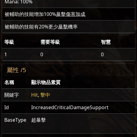
Mana: 100%
被輔助的技能增加
100
%
暴擊傷害加成
被輔助的技能有
20
%更少
暴擊
機率
等級
需要等級
智慧
1
0
0
屬性 /5
名稱
顯示物品素質
關鍵字
Hit
,
擊中
Id
IncreasedCriticalDamageSupport
BaseType
超暴擊