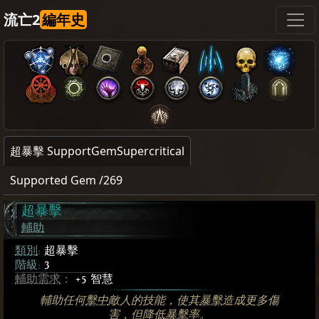
流亡2
編年史
超暴擊 SupportGemSupercritical
Supported Gem /269
超暴擊
輔助
類別
:
超暴擊
階級:
3
輔助需求
：
+5 智慧
輔助任何
擊中
敵人的技能，使其
暴擊
造成更多傷
害，但降低
暴擊
率。