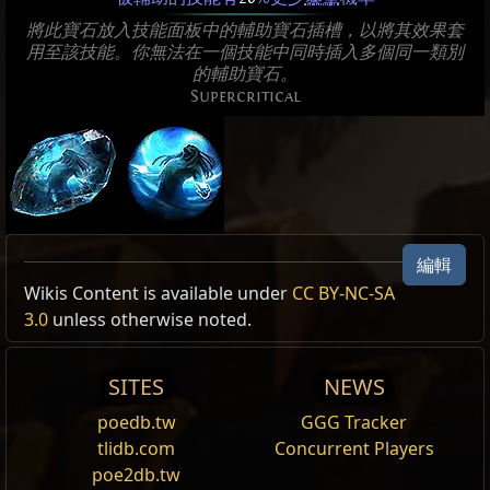
將此寶石放入技能面板中的輔助寶石插槽，以將其效果套
用至該技能。你無法在一個技能中同時插入多個同一類別
的輔助寶石。
Supercritical
編輯
Allow Type: 傷害, 攻擊, CrossbowAmmoSkill
Wikis Content is available under
CC BY-NC-SA
3.0
unless otherwise noted.
Reset
SITES
NEWS
躍擊
朝著目標區域躍起，並在落地時以你的武器重擊並
擊
poedb.tw
GGG Tracker
退
範圍內的敵人。被踩到的敵人將會 被推出去。
tlidb.com
Concurrent Players
poe2db.tw
重盾衝鋒