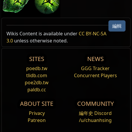
感電
編輯
Allow Type: 傷害, 攻擊, CrossbowAmmoSkill
Wikis Content is available under
CC BY-NC-SA
感電是使目標受到 20% 額外傷害的
異常狀態
，預設下對
感電
3.0
unless otherwise noted.
玩家持續 4 秒，對非玩家持續 8 秒。
感電是使目標受到 20% 額外傷害的
異常狀態
，預設下對
Reset
玩家持續 4 秒，對非玩家持續 8 秒。
擊中
的
閃電
傷害會
貢獻
至使敵人感電的機率。造成的
閃電
SITES
NEWS
躍擊
傷害越高，機率就越高。預設情況下，
擊中
每造成目標
異
朝著目標區域躍起，並在落地時以你的武器重擊並
擊
擊中
的
閃電
傷害會
貢獻
至使敵人感電的機率。造成的
閃電
poedb.tw
GGG Tracker
常狀態門檻
的 4%，就有 1% 機率感電。
退
範圍內的敵人。被踩到的敵人將會 被推出去。
傷害越高，機率就越高。預設情況下，
擊中
每造成目標
異
tlidb.com
Concurrent Players
常狀態門檻
的 4%，就有 1% 機率感電。
poe2db.tw
重盾衝鋒
paldb.cc
引導
並向目標方向衝鋒。在過程中撞擊到敵人時，衝
鋒便會停止，並對區域內敵人造成傷害，對與你碰撞
Reset
Reset
ABOUT SITE
COMMUNITY
的敵人則會造成額外傷害。衝鋒時，你會舉起
盾牌
並
磨難之軛
電球
血石項鍊
格擋
所有來襲的
可格擋
擊中。
Privacy
編年史 Discord
需求:
發射飛散的閃爍
等級 18
投射物
，它們會在地面上不規則移
Patreon
/u/chuanhsing
護甲碎擊
+(30
動，直到擊中敵人或消失為止。情況許可時，會
—
40)
最大生命
消耗
對目標進行一次強而有力的
打擊
，擊退敵人並削弱他
一道
冰冷
灌注
，發射呈環狀分布的許多電球。