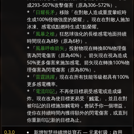
成293–507%攻擊傷害（原為306–572%）。
* 「
日耀長矛
」移除「在對敵人造成重度暈眩時
生成100%怪物強度的榮耀」。現在在對敵人施加
冰凍、感電或點燃時生成1點榮耀。
* 「
風暴之槍
」狂怒球強化的長槍感電地面持續
時間現在為8秒（原為6秒）。
* 「
風暴呼喚箭矢
」投射物現在轉換80%物理傷
害為閃電傷害（原為40%）。箭矢現在視為造成
50%更多傷害來施加感電。箭矢現在轉換100%物
理傷害為閃電傷害（原為80%）。
* 「
雷霆跳躍
」現在在所有技能等級都具有100%
更多感電機率。
* 「
電流印記
」不再使目標易受感電或造成爆
炸。現在改為使目標更易受「
觸電
」，並且在對
被印記的目標施加觸電時，會賦予你一個增益，
使你在持續時間內獲得額外的閃電傷害，或直到
你重新印記新的目標為止。
0.3.0
新增智慧持續增益寶石 — 元素虹吸：啟用