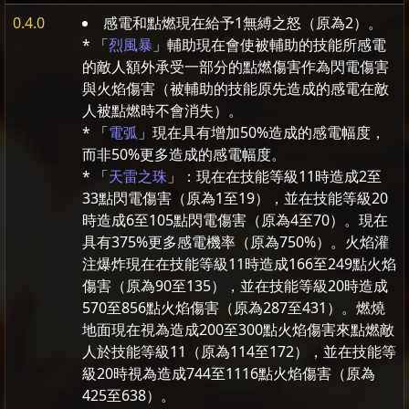
0.4.0
感電和點燃現在給予1無縛之怒（原為2）。
* 「
烈風暴
」輔助現在會使被輔助的技能所感電
的敵人額外承受一部分的點燃傷害作為閃電傷害
與火焰傷害（被輔助的技能原先造成的感電在敵
人被點燃時不會消失）。
* 「
電弧
」現在具有增加50%造成的感電幅度，
而非50%更多造成的感電幅度。
* 「
天雷之珠
」：現在在技能等級11時造成2至
33點閃電傷害（原為1至19），並在技能等級20
時造成6至105點閃電傷害（原為4至70）。現在
具有375%更多感電機率（原為750%）。火焰灌
注爆炸現在在技能等級11時造成166至249點火焰
傷害（原為90至135），並在技能等級20時造成
570至856點火焰傷害（原為287至431）。燃燒
地面現在視為造成200至300點火焰傷害來點燃敵
人於技能等級11（原為114至172），並在技能等
級20時視為造成744至1116點火焰傷害（原為
425至638）。