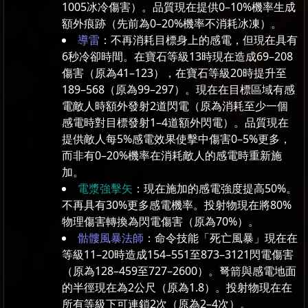
1005冰冷傷害）。品質現在提供0–10%機率生成
額外痕跡（先前為0–20%機率不消耗冰凍）。
導雷
：不再消耗目標身上的感電，但現在具有
6秒冷卻時間。在寶石等級13時現在造成69–208
傷害（原為41–123），在寶石等級20時提升至
189–568（原為99–297）。現在在目標區域有感
電敵人時額外發射2道閃電（原為消耗至少一個
感電時對目標發射1–4道額外閃電）。品質現在
提供敵人每5%感電效果使擊中傷害0–5%更多，
而非有0–20%機率在消耗敵人的感電時重新施
加。
電漿強擊矢
：現在施加的感電強度提高50%。
不再具有30%更多感電機率。投射物現在將80%
物理傷害轉換為閃電傷害（原為70%）。
骷髏風暴法師
：命令技能「死亡風暴」現在在
等級11–20時造成154–551至873–3121閃電傷害
（原為128–459至727–2600）。弩箭與感電地面
的半徑現在為2公尺（原為1.8）。投射物現在在
所有等級下可連鎖2次（原為2–4次）。