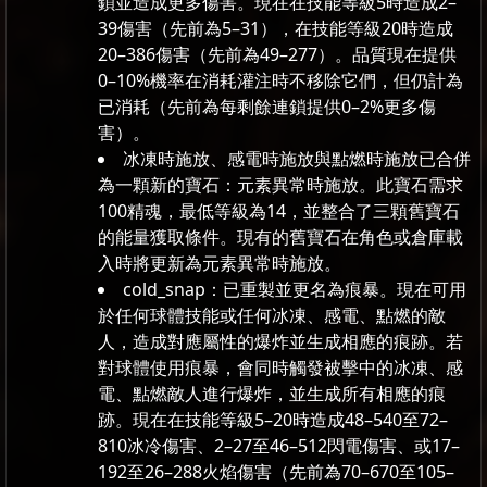
鎖並造成更多傷害。現在在技能等級5時造成2–
39傷害（先前為5–31），在技能等級20時造成
20–386傷害（先前為49–277）。品質現在提供
0–10%機率在消耗灌注時不移除它們，但仍計為
已消耗（先前為每剩餘連鎖提供0–2%更多傷
害）。
冰凍時施放、感電時施放與點燃時施放已合併
為一顆新的寶石：元素異常時施放。此寶石需求
100精魂，最低等級為14，並整合了三顆舊寶石
的能量獲取條件。現有的舊寶石在角色或倉庫載
入時將更新為元素異常時施放。
cold_snap：已重製並更名為痕暴。現在可用
於任何球體技能或任何冰凍、感電、點燃的敵
人，造成對應屬性的爆炸並生成相應的痕跡。若
對球體使用痕暴，會同時觸發被擊中的冰凍、感
電、點燃敵人進行爆炸，並生成所有相應的痕
跡。現在在技能等級5–20時造成48–540至72–
810冰冷傷害、2–27至46–512閃電傷害、或17–
192至26–288火焰傷害（先前為70–670至105–