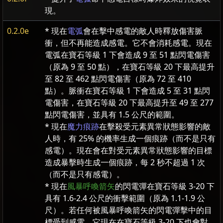
現。
0.2.0e
* 現在
電弧
會在擊中感電的敵人時釋放傷害脈
衝，但不再能造成感電。它不會消耗感電。現在
電弧在寶石等級 1 下會造成 9 至 51 點閃電傷害
（原為 9 至 50 點），在寶石等級 20 下最高提升
至 82 至 462 點閃電傷害（原為 72 至 410
點）。脈衝在寶石等級 1 下會造成 5 至 31 點閃
電傷害，在寶石等級 20 下最高提升至 49 至 277
點閃電傷害，並具有 1.5 公尺的範圍。
* 現在
魔力痕跡
在擊殺受元素異常狀態影響的敵
人時，有 25% 的機率生成一個痕跡（而不是只有
感電）。現在會在對受元素異常狀態影響的目標
造成暴擊時生成一個痕跡，每 2 秒不超過 1 次
（而不是只有感電）。
* 現在
風暴呼喚箭矢
的閃電彈在寶石等級 3-20 下
具有 1.6-2.4 公尺的衝擊範圍（原為 1.1-1.9 公
尺）。若任何被風暴呼喚箭矢的閃電彈擊中的目
標受到感電，它現在在寶石等級 3-20 下也會對