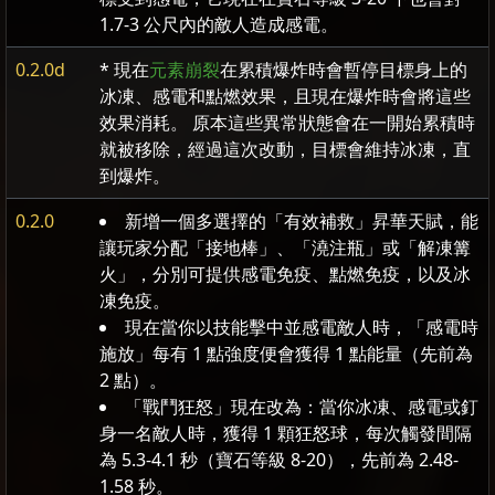
1.7-3 公尺內的敵人造成感電。
0.2.0d
* 現在
元素崩裂
在累積爆炸時會暫停目標身上的
冰凍、感電和點燃效果，且現在爆炸時會將這些
效果消耗。 原本這些異常狀態會在一開始累積時
就被移除，經過這次改動，目標會維持冰凍，直
到爆炸。
0.2.0
新增一個多選擇的「有效補救」昇華天賦，能
讓玩家分配「接地棒」、「澆注瓶」或「解凍篝
火」，分別可提供感電免疫、點燃免疫，以及冰
凍免疫。
現在當你以技能擊中並感電敵人時，「感電時
施放」每有 1 點強度便會獲得 1 點能量（先前為
2 點）。
「戰鬥狂怒」現在改為：當你冰凍、感電或釘
身一名敵人時，獲得 1 顆狂怒球，每次觸發間隔
為 5.3-4.1 秒（寶石等級 8-20），先前為 2.48-
1.58 秒。