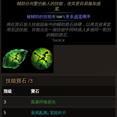
輔助任何
擊中
敵人的技能，使其更容易施加
感
電
。
被輔助的技能有
100
%更多
感電
機率
將此寶石放入技能面板中的輔助寶石插槽，以將其效果套
用至該技能。你無法在一個技能中同時插入多個同一類別
的輔助寶石。
Shock
技能寶石 /3
階級
寶石
3
風暴呼喚箭矢
5
暴風亂舞
,
電能碎片