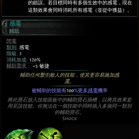
的錯誤。若目標同時有多個生效中的感電，現在
這類效果會同時消耗所有感電（並從中獲益）。
感電
輔助
閃電
類別
:
感電
階級:
1
消耗加成:
120%
輔助需求
：
+5 敏捷
輔助任何
擊中
敵人的技能，使其更容易施加
感
電
。
被輔助的技能有
100
%更多
感電
機率
將此寶石放入技能面板中的輔助寶石插槽，以將其效果套
用至該技能。你無法在一個技能中同時插入多個同一類別
的輔助寶石。
Shock