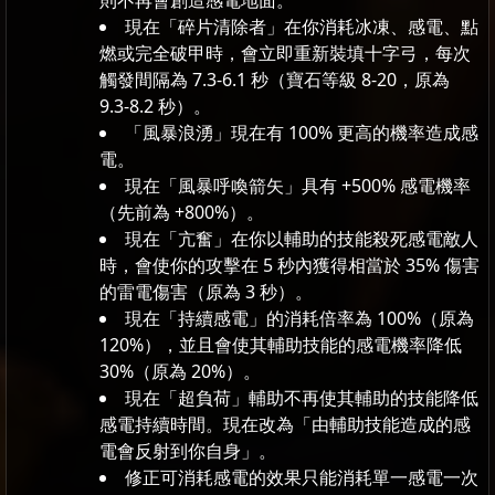
則不再會創造感電地面。
現在「碎片清除者」在你消耗冰凍、感電、點
燃或完全破甲時，會立即重新裝填十字弓，每次
觸發間隔為 7.3-6.1 秒（寶石等級 8-20，原為
9.3-8.2 秒）。
「風暴浪湧」現在有 100% 更高的機率造成感
電。
現在「風暴呼喚箭矢」具有 +500% 感電機率
（先前為 +800%）。
現在「亢奮」在你以輔助的技能殺死感電敵人
時，會使你的攻擊在 5 秒內獲得相當於 35% 傷害
的雷電傷害（原為 3 秒）。
現在「持續感電」的消耗倍率為 100%（原為
120%），並且會使其輔助技能的感電機率降低
30%（原為 20%）。
現在「超負荷」輔助不再使其輔助的技能降低
感電持續時間。現在改為「由輔助技能造成的感
電會反射到你自身」。
修正可消耗感電的效果只能消耗單一感電一次