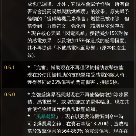
成也已調降。此外，它現在會賦予怪物「所有傷
害皆會提高易燃與點燃幅度」的效果。原先賦予
怪物的「獲得隨機元素傷害」增益已被移除，但
當受到「力量符文」強化時，該增益依然存在。
* 現在核心天賦「閃電風暴」獲得減少15%對你
的感電效果，以及增加15%你造成的感電幅度。
其不再提供「不被感電地面影響」(原本也沒生
效)。
0.5.1
* 「亢奮」輔助現在不再僅限於輔助攻擊技能，
現在於使用被輔助的技能擊殺受感電的敵人時，
獲得等同於25%傷害的閃電傷害，持續5秒。
0.5.0
* 之強盛換界石詞綴現在不再使怪物增加冰凍累
積、感電機率、或增加施加的易燃幅度。現在其
會使怪物增加元素異常狀態施加。
* 「
風暴凝聚
」：現在以完美時機衝刺命中時，
可引爆風暴之鐘，在寶石等級13-20 時，造成相
當於攻擊傷害的564-869% 的震波傷害。現在在