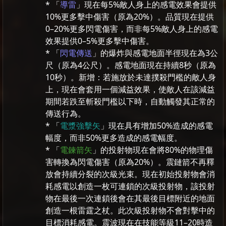
* 「
導雷
」現在每5%敵人身上的感電效果會提供
10%更多擊中傷害（原為20%）。品質現在提供
0–20%更多閃電傷害，而非每5%敵人身上的感電
效果提供0–5%更多擊中傷害。
* 「
閃電傳送
」的爆炸與感電地面半徑現在為3公
尺（原為4公尺）。感電地面現在持續8秒（原為
10秒）。新增：若施放於未達撲殺門檻的敵人身
上，現在會套用一個減益效果，使敵人在該減益
期間若跌至斬殺門檻以下時，自動觸發其正常的
傳送行為。
* 「
電漿強擊矢
」現在具有增加50%造成的感電
幅度，而非50%更多造成的感電幅度。
* 「
電鍊箭矢
」的投射物現在會將80%的物理傷
害轉換為閃電傷害（原為20%）。震鏈箭不再釋
放會持續分裂的次級光束。現在初始投射物會消
耗感電以創造一枚可連鎖的次級投射物，該投射
物在最後一次連鎖後會在其最後目標附近的地面
創造一根雷霆之杖。此次級投射物不會對擊中的
目標消耗感電。震波現在在技能等級11–20時造