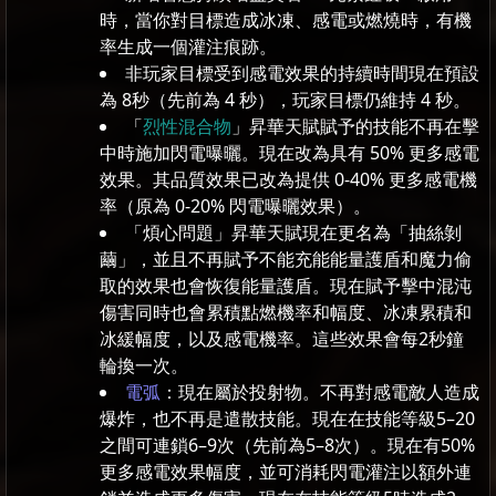
時，當你對目標造成冰凍、感電或燃燒時，有機
率生成一個灌注痕跡。
非玩家目標受到感電效果的持續時間現在預設
為 8秒（先前為 4 秒），玩家目標仍維持 4 秒。
「
烈性混合物
」昇華天賦賦予的技能不再在擊
中時施加閃電曝曬。現在改為具有 50% 更多感電
效果。其品質效果已改為提供 0-40% 更多感電機
率（原為 0-20% 閃電曝曬效果）。
「煩心問題」昇華天賦現在更名為「抽絲剝
繭」，並且不再賦予不能充能能量護盾和魔力偷
取的效果也會恢復能量護盾。現在賦予擊中混沌
傷害同時也會累積點燃機率和幅度、冰凍累積和
冰緩幅度，以及感電機率。這些效果會每2秒鐘
輪換一次。
電弧
：現在屬於投射物。不再對感電敵人造成
爆炸，也不再是遣散技能。現在在技能等級5–20
之間可連鎖6–9次（先前為5–8次）。現在有50%
更多感電效果幅度，並可消耗閃電灌注以額外連