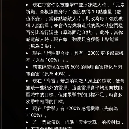
現在每當你以技能擊中並冰凍敵人時，「元素
祈願」會根據自身每 1 強度獲得 10 點能量（數
值不變）；當你點燃敵人時，則改為每 1 強度獲
得 2 點能量，並會依點燃將造成的異常狀態門檻
百分比進行調整（原為固定 3 點）。此外，當你
感電敵人時，現在每 1 強度只會獲得 1 點能量
（原為 3 點）。
現在「烈性混合物」具有「200% 更多感電機
率（原為 100%）」。
感電碎裂現在會將 60% 的物理傷害轉化為閃
電傷害（原為 40%）。
現在「導雷」若是消耗敵人身上的感電，便會
施放一些額外的雷彈。這些雷彈會平均射向技能
區域中的目標，但如果擊中的目標不足，就會多
次擊中相同的目標。
現在「雷擊」有 +200% 感電機率（先前為
+100%）。
若「閃電傳送」瞄準「天雷之珠」的投射物，