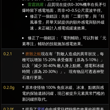
雷霆跳躍
：品質現在提供0–30%機率在長矛引
爆時留下感電地面，而非+0–0.5公尺震波半徑。
修正了一個錯誤：先前「二重打擊」與「狂
風暴雪」昇華天賦提供的額外感電與額外緩
速，未正確計入感電或緩速效果。
修正了一個錯誤：「電刑輔助」可以對被「元
素專注」輔助的技能施加感電效果。
0.2.1
*
磨難之軛
現在有「對敵人造成的異常狀況，每
種可以增加 15-20% 承受傷害（原為 5-10%）」
以及「減少 30-40% 敵人身上點燃、感電和冰緩
時間（原為 20-30%）」。 現有物品可透過神聖
石進行更新。
0.2.0g
* 原本使怪物 100% 免疫冰緩、冰凍、點燃與感
電的探險遺跡詞綴，現已被提升元素異常門檻的
新詞綴所取代。
0.2.0f
* 提升了
電弧
命中感電目標時爆炸效果的視覺表