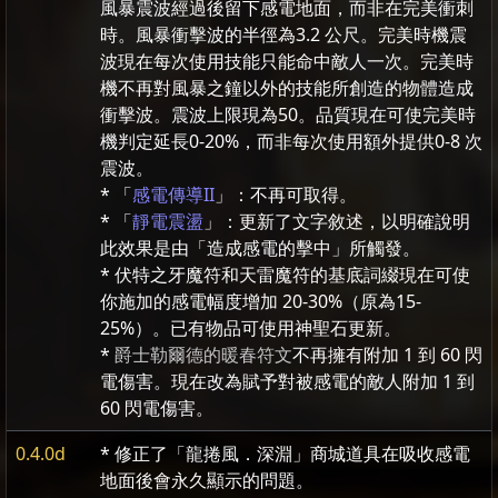
風暴震波經過後留下感電地面，而非在完美衝刺
時。風暴衝擊波的半徑為3.2 公尺。完美時機震
波現在每次使用技能只能命中敵人一次。完美時
機不再對風暴之鐘以外的技能所創造的物體造成
衝擊波。震波上限現為50。品質現在可使完美時
機判定延長0-20%，而非每次使用額外提供0-8 次
震波。
* 「
感電傳導II
」：不再可取得。
* 「
靜電震盪
」：更新了文字敘述，以明確說明
此效果是由「造成感電的擊中」所觸發。
* 伏特之牙魔符和天雷魔符的基底詞綴現在可使
你施加的感電幅度增加 20-30%（原為15-
25%）。已有物品可使用神聖石更新。
*
爵士勒爾德的暖春符文
不再擁有附加 1 到 60 閃
電傷害。現在改為賦予對被感電的敵人附加 1 到
60 閃電傷害。
0.4.0d
* 修正了「龍捲風．深淵」商城道具在吸收感電
地面後會永久顯示的問題。