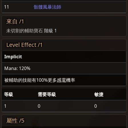
11
骷髏風暴法師
來自 /1
未切割的輔助寶石
階級 1
Level Effect /1
Implicit
Mana: 120%
被輔助的技能有
100
%更多
感電
機率
等級
需要等級
敏捷
1
0
0
屬性 /5