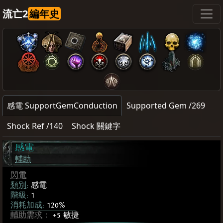
流亡2
編年史
感電 SupportGemConduction
Supported Gem /269
Shock Ref /140
Shock 關鍵字
感電
輔助
閃電
類別
:
感電
階級:
1
消耗加成:
120%
輔助需求
：
+5 敏捷