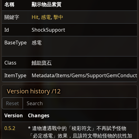
名稱
顯示物品素質
關鍵字
Hit
,
感電
,
擊中
Id
ShockSupport
BaseType
感電
Class
輔助寶石
ItemType
Metadata/Items/Gems/SupportGemConducti
Version history /12
Version
Changes
0.5.2
* 遺物遭遇戰中的「稜彩符文」不再賦予怪物
「必定感電」效果，且該符文帶給怪物的抗性加