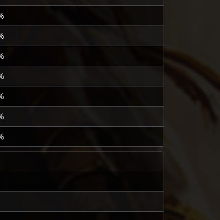
%
%
%
%
%
%
%