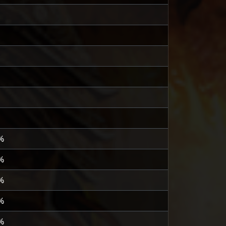
%
%
%
%
%