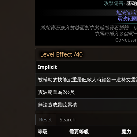
攻擊傷害:
基礎的
無法造成
震波範圍
將此寶石放入技能面板中的輔助寶石插槽，
中同時插入多個同
Concussi
Level Effect /40
Implicit
被輔助的技能
沉重暈眩
敵人時
觸發
一道符文震
震波範圍為
2
公尺
無法造成
暈眩
累積
等級
需要等級
魔力