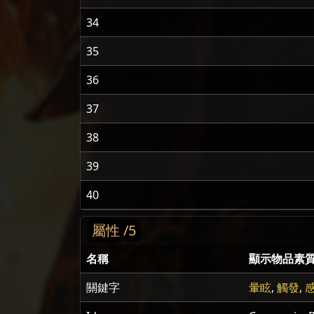
34
35
36
37
38
39
40
屬性 /5
名稱
顯示物品素
關鍵字
暈眩
,
觸發
,