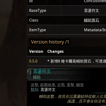
Id
Concussive
BaseType
震盪符文
Class
輔助寶石
ItemType
Metadata/I
Version history /1
Version
Changes
0.5.0
* 新增8 種卡爾葛輔助寶石，可
震盪符文
輔助
攻擊
,
範圍效果
,
近戰
,
重擊
,
觸發
類別
:
震盪符文
輔助
攻擊
，使其在
沉重暈眩
時從敵人位
保護
，且不會在你沒有