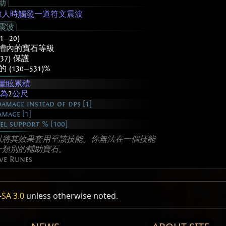
助
敵人時
觸發
一道符文震波
震波
(1
—
20)
槽內的寶石等級
37) 保護
 (130
—
531)%
暈眩
累積
為
2
公尺
amage instead of dps [1]
amage [1]
l support % [100]
以將其效果套用至該技能。你無法在一個技能
一類別的輔助寶石。
ve Runes
SA 3.0
unless otherwise noted.