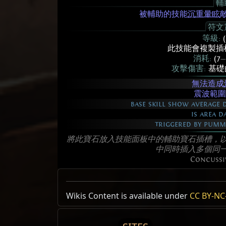
輔
被輔助的技能
沉重暈眩
符文
等級:
此技能會複製插
消耗:
(7
—
攻擊傷害:
基礎的
無法造成
震波範圍
base skill show average d
is area d
triggered by pumme
將此寶石放入技能面板中的輔助寶石插槽，
中同時插入多個同
Concussi
Allow Type: 攻擊, CrossbowAmmoSkill
震盪符文
Wikis Content is available under
CC BY-NC-
Lv30-74
Reset