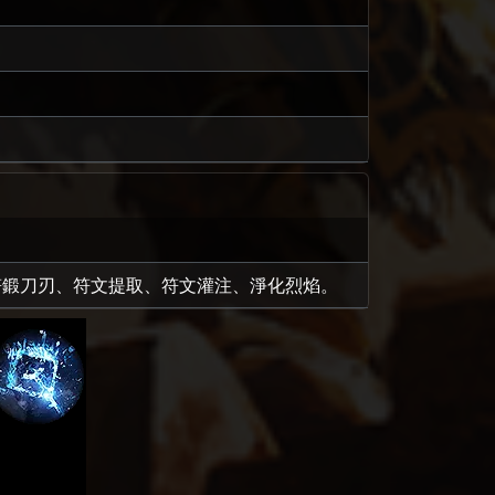
符鍛刀刃、符文提取、符文灌注、淨化烈焰。