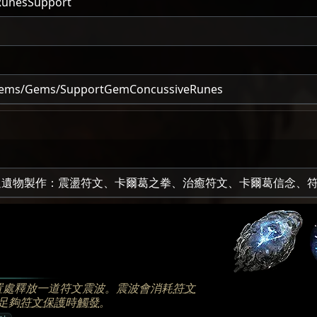
RunesSupport
tems/Gems/SupportGemConcussiveRunes
透過遺物製作：震盪符文、卡爾葛之拳、治癒符文、卡爾葛信念、
置處釋放一道符文震波。震波會消耗
符文
足夠
符文保護
時
觸發
。