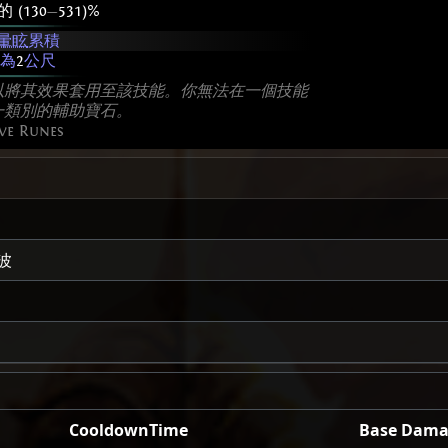
 (130
—
531)%
暈眩
累積
為
2
公尺
以將其效果套用至該技能。你無法在一個技能
一類別的輔助寶石。
ve Runes
波
CooldownTime
Base Dam