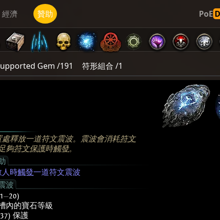
經濟
贊助
PoE
upported Gem /191
符形組合 /1
置處釋放一道符文震波。震波會消耗
符文
足夠
符文保護
時
觸發
。
助
敵人時
觸發
一道符文震波
震波
(1
—
20)
槽內的寶石等級
37) 保護