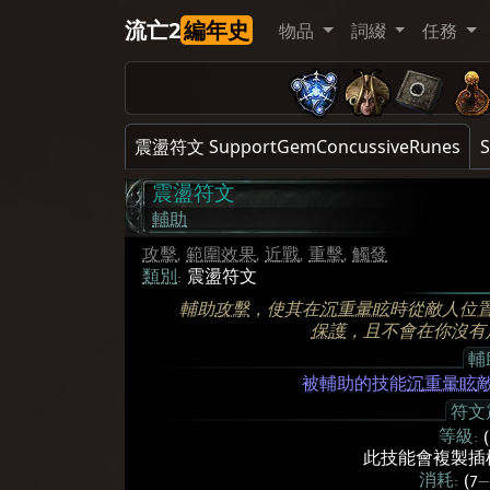
流亡2
編年史
物品
詞綴
任務
震盪符文 SupportGemConcussiveRunes
S
震盪符文
輔助
攻擊
,
範圍效果
,
近戰
,
重擊
,
觸發
類別
:
震盪符文
輔助
攻擊
，使其在
沉重暈眩
時從敵人位
保護
，且不會在你沒有
輔
被輔助的技能
沉重暈眩
符文
等級:
此技能會複製插
消耗:
(7
—