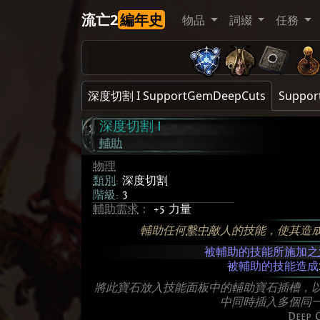
流亡2
編年史
物品
詞綴
任務
深度切割 I SupportGemDeepCuts
Suppor
深度切割 I
輔助
物理
類別
:
深度切割
階級:
3
輔助需求
：
+5 力量
輔助任何
擊中
敵人的技能，使其造
被輔助的技能所施加之
被輔助的技能造成
將此寶石放入技能面板中的輔助寶石插槽，
中同時插入多個同
Deep C