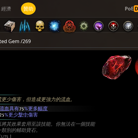
經濟
贊助
PoE
ted Gem /269
成更少傷害，但造成更強力的
流血
。
流血
具有
75
%更多
幅度
25
%更少
擊中
傷害
以將其效果套用至該技能。你無法在一個技能
一類別的輔助寶石。
uts I