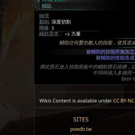
輔助
物理
類別
:
深度切割
階級:
3
輔助需求
：
+5 力量
輔助任何
擊中
敵人的技能，使其造
被輔助的技能所施加之
被輔助的技能造成
將此寶石放入技能面板中的輔助寶石插槽，
中同時插入多個同
Deep C
Allow Type: 攻擊, 傷害, CrossbowAmmoS
Wikis Content is available under
CC BY-NC-
Reset
SITES
躍擊
poedb.tw
朝著目標區域躍起，並在落地時以你的