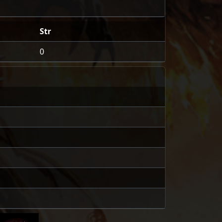
Str
0