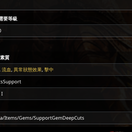
需要等級
0
素質
,
流血
,
異常狀態效果
,
擊中
sSupport
I
ta/Items/Gems/SupportGemDeepCuts