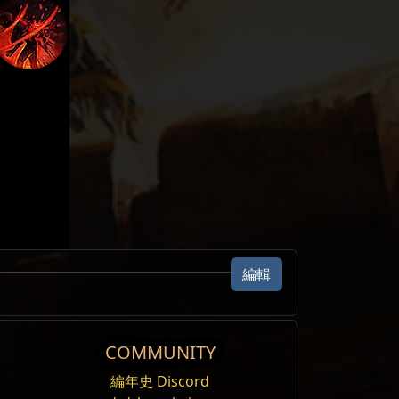
編輯
COMMUNITY
編年史 Discord
。在過程中撞擊到敵人時，衝鋒便會停止，並對