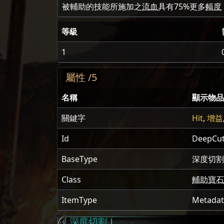
被輔助的技能所施加之
流血
具有
75
%更多
幅度
等級
1
屬性 /5
名稱
顯示物品
關鍵字
Hit
,
增益
Id
DeepCut
BaseType
深度切割 
Class
輔助寶石
ItemType
Metada
深度切割 I