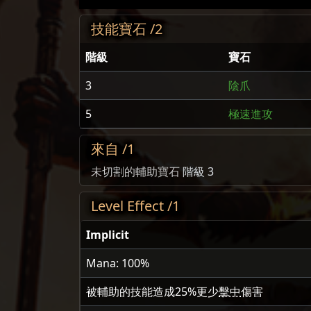
技能寶石 /2
階級
寶石
3
陰爪
5
極速進攻
來自 /1
未切割的輔助寶石
階級 3
Level Effect /1
Implicit
Mana: 100%
被輔助的技能造成
25
%更少
擊中
傷害