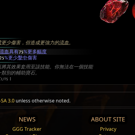
成更少傷害，但造成更強力的
流血
。
流血
具有
75
%更多
幅度
25
%更少
擊中
傷害
以將其效果套用至該技能。你無法在一個技能
一類別的輔助寶石。
uts I
kill
SA 3.0
unless otherwise noted.
NEWS
ABOUT SITE
重盾衝鋒
GGG Tracker
Privacy
武器重擊並
擊退
範圍內的敵人。
引導
並向目標方向衝鋒