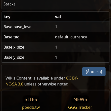
Stacks
key
val
Base.base_level
1
Base.tag
default, currency
Base.x_size
1
Base.y_size
1
{Ändern}
US Realm Economy
Wiki
Wikis Content is available under
Hoheitliche Sphäre
x3
CC BY-
Lv30-78
0.444
NC-SA 3.0
unless otherwise noted.
24h volume
24h Value
traded
Hoheitliche Sphäre
x2
Lv15-16
0.296
SITES
NEWS
1
Erhabene Sphäre
3.81
119,489
poedb.tw
GGG Tracker