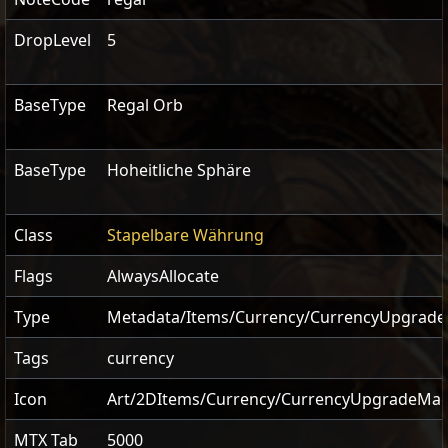
DropLevel
5
BaseType
Regal Orb
BaseType
Hoheitliche Sphäre
Class
Stapelbare Währung
Flags
AlwaysAllocate
Type
Metadata/Items/Currency/CurrencyUpgrad
Tags
currency
Icon
Art/2DItems/Currency/CurrencyUpgradeMag
MTX Tab
5000