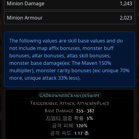
Minion Damage
1,243
Minion Armour
2,023
The following values are skill base values and do
not include map affix bonuses, monster buff
bonuses, altar bonuses, atlas skill bonuses,
monster base damage(ex: The Maven 150%
multiplier), monster rarity bonuses (ex:
unique 70%
more
,
unique attack 33% less
).
GADrownedCrawlerSwipe
Triggerable, Attack, AttackInPlace
Base Damage:
255
—
382
치명타 명중
확률:
5%
공격 피해:
120%
공격 속도:
1.17 초