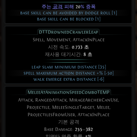
주는
공격
피해
20
% 증폭
base skill can be avoided by dodge roll [1]
base skill can be blocked [1]
DTTDrownedCrawlerLeap
Spell, Movement, AttackInPlace
시전 속도:
0.733 초
재사용 대기시간:
8 초
leap slam minimum distance [35]
spell maximum action distance +% [-50]
walk emerge extra distance [-6]
MeleeAtAnimationSpeedComboTEMP
Attack, RangedAttack, MirageArcherCanUse,
Projectile, MeleeSingleTarget, Melee,
ProjectilesFromUser, AttackInPlace
기본 공격
Base Damage:
255
—
382
치명타 명중
확률:
5%