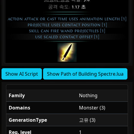
공격 속도:
1.17 초
action attack or cast time uses animation length [1]
projectile uses contact position [1]
skill can fire wand projectiles [1]
use scaled contact offset [1]
Show AI Script
Show Path of Building Spectre.lua
Family
Nothing
Domains
Monster (3)
GenerationType
고유 (3)
Req. level
1