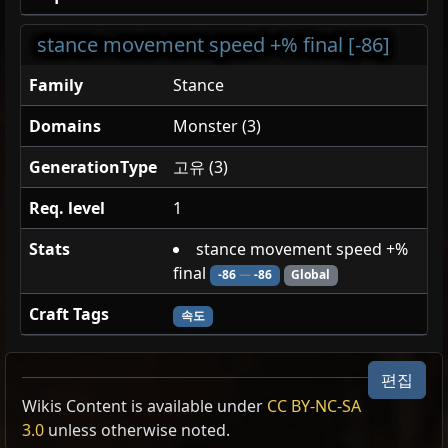
stance movement speed +% final [-86]
Family
Stance
Domains
Monster (3)
GenerationType
고유 (3)
Req. level
1
Stats
stance movement speed +%
final
-86
—
-86
Global
Craft Tags
속도
익사한 포복자
편집
Wikis Content is available under
CC BY-NC-SA
언데드
3.0
unless otherwise noted.