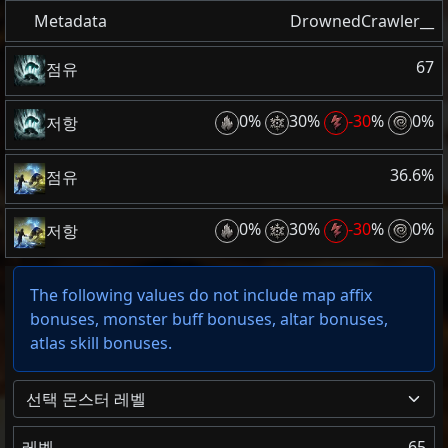
Metadata
DrownedCrawler__
67
점유
0%
30%
-30
%
0%
저항
36.6%
점유
0%
30%
-30
%
0%
저항
The following values do not include map affix
bonuses, monster buff bonuses, altar bonuses,
atlas skill bonuses.
선택 몬스터 레벨
레벨
65