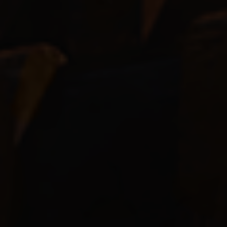
치명타 명중
Chance
5%
치명타 피해 보너스
+30%
Attack Distance
3 ~ 8
공격 속도
1.17 Second
Damage Spread
±20%
경험치
150%
Model Size
100%
Type
DrownedCrawler
Metadata
DrownedCrawlerWallWalk
67
점유