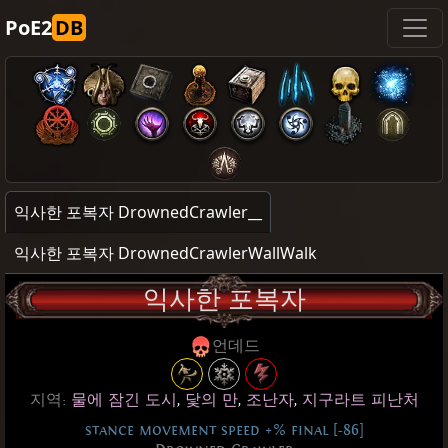
PoE2
DB
익사한 포복자 DrownedCrawler__
익사한 포복자 DrownedCrawlerWallWalk
익사한 포복자
언데드
지역:
물에 잠긴 도시
,
닻의 만
,
조난자
,
지구라트 피난처
stance movement speed +% final [-86]