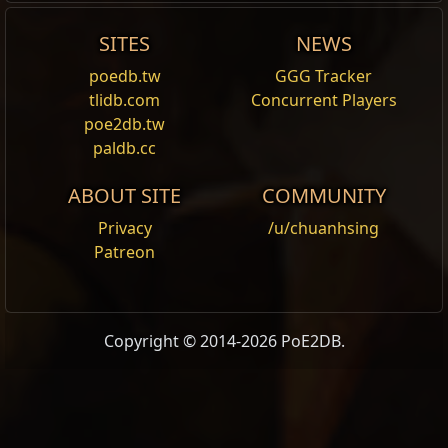
SITES
NEWS
stance movement speed +% final [-86]
Drowned Crawler
poedb.tw
GGG Tracker
Spectre
tlidb.com
Concurrent Players
poe2db.tw
Tags
humanoid
,
melee
,
not_int
,
not_str
,
paldb.cc
physical_affinity
,
Unarmed_onhit_audio
,
undead
,
very_fast_movement
ABOUT SITE
COMMUNITY
Privacy
/u/chuanhsing
생명력
150%
Patreon
회피
+60%
저항
0%
45%
-15
%
0%
Copyright © 2014-2026 PoE2DB.
Damage
150%
정확도
100%