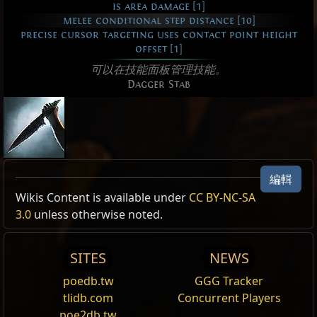
is area damage [1]
melee conditional step distance [10]
precise cursor targeting uses contact point height
offset [1]
可以在技能面板管理技能。
Dagger Stab
匕首刺擊
編輯
攻擊
Active Type: 攻擊, 近戰單一目標, 近戰, 範圍, 雙持,
Active Type: 攻擊, 近戰單一目標, 近戰, 範圍, 雙持,
Wikis Content is available under
CC BY-NC-SA
AttackInPlace
AttackInPlace
3.0
unless otherwise noted.
範圍效果
,
近戰
,
打擊
等級:
(1
—
20)
消耗:
0 魔力
Reset
Reset
SITES
NEWS
攻擊傷害:
基礎的 (100
—
312)%
投射物速度:
32.6 metres per Second
火焰同調
火焰同調
poedb.tw
GGG Tracker
需求:
等級 (1
—
90)
輔助任何造成傷害的技能，使其
輔助任何造成傷害的技能，使其
獲得
獲得
火焰
火焰
傷害，但造
傷害，但造
tlidb.com
Concurrent Players
需求:
匕首
成更少
成更少
冰冷
冰冷
和
和
閃電
閃電
傷害。
傷害。
poe2db.tw