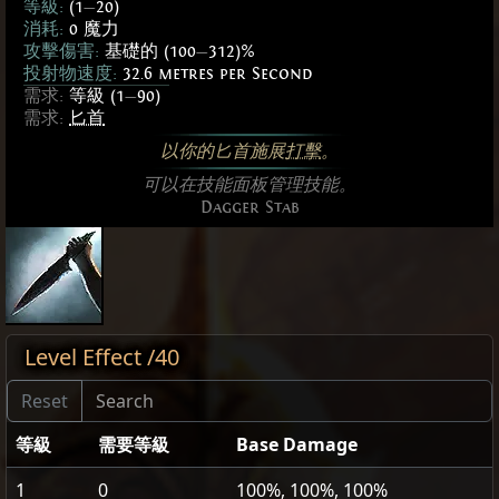
等級:
(1
—
20)
消耗:
0 魔力
攻擊傷害:
基礎的 (100
—
312)%
投射物速度:
32.6 metres per Second
需求:
等級 (1
—
90)
需求:
匕首
以你的匕首施展
打擊
。
可以在技能面板管理技能。
Dagger Stab
Level Effect /40
等級
需要等級
Base Damage
1
0
100%, 100%, 100%