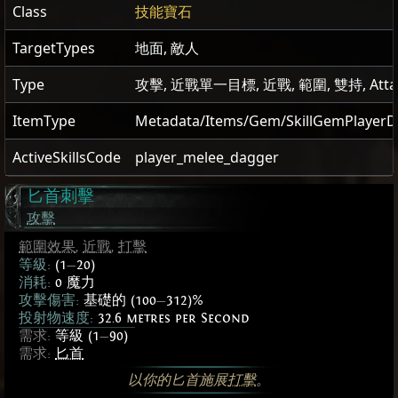
Class
技能寶石
TargetTypes
地面, 敵人
Type
攻擊, 近戰單一目標, 近戰, 範圍, 雙持, Attac
ItemType
Metadata/Items/Gem/SkillGemPlayerD
ActiveSkillsCode
player_melee_dagger
匕首刺擊
攻擊
範圍效果
,
近戰
,
打擊
等級:
(1
—
20)
消耗:
0 魔力
攻擊傷害:
基礎的 (100
—
312)%
投射物速度:
32.6 metres per Second
需求:
等級 (1
—
90)
需求:
匕首
以你的匕首施展
打擊
。